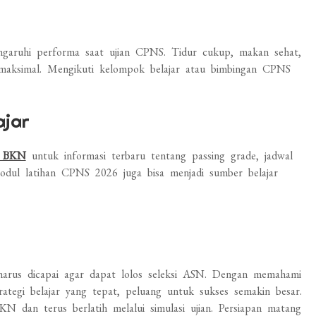
engaruhi performa saat ujian CPNS. Tidur cukup, makan sehat,
 maksimal. Mengikuti kelompok belajar atau bimbingan CPNS
ajar
i BKN
untuk informasi terbaru tentang passing grade, jadwal
 modul latihan CPNS 2026 juga bisa menjadi sumber belajar
harus dicapai agar dapat lolos seleksi ASN. Dengan memahami
egi belajar yang tepat, peluang untuk sukses semakin besar.
KN dan terus berlatih melalui simulasi ujian. Persiapan matang