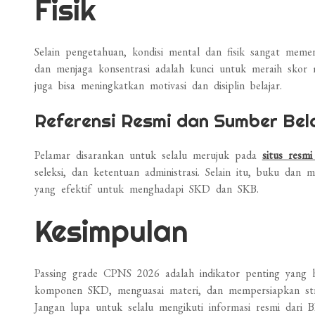
Fisik
Selain pengetahuan, kondisi mental dan fisik sangat mem
dan menjaga konsentrasi adalah kunci untuk meraih skor
juga bisa meningkatkan motivasi dan disiplin belajar.
Referensi Resmi dan Sumber Bel
Pelamar disarankan untuk selalu merujuk pada
situs resm
seleksi, dan ketentuan administrasi. Selain itu, buku dan
yang efektif untuk menghadapi SKD dan SKB.
Kesimpulan
Passing grade CPNS 2026 adalah indikator penting yang 
komponen SKD, menguasai materi, dan mempersiapkan strat
Jangan lupa untuk selalu mengikuti informasi resmi dari B