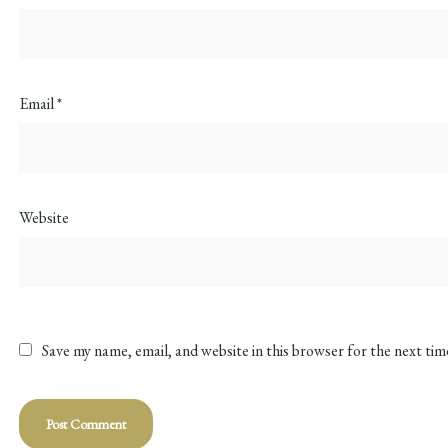
Email
*
Website
Save my name, email, and website in this browser for the next ti