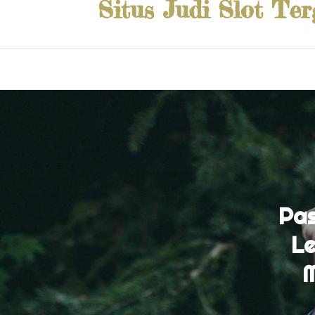
Situs Judi Slot Ter
Skip
to
content
Pa
Le
M