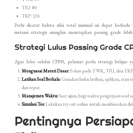
TIU: 80
TKP: 126
Perlu dicatat bahwa nilai total minimal ini dapat berbeda
instansi strategis mungkin menetapkan passing grade lebih
Strategi Lulus Passing Grade C
Agar lolos seleksi CPNS, pelamar perlu strategi belajar ya
Menguasai Materi Dasar:
Fokus pada TWK, TIU, dan TKP se
Latihan Soal Berkala:
Gunakan buku latihan, aplikasi, atau
dan tepat.
Manajemen Waktu:
Saat ujian, bagi waktu pengerjaan soal s
Simulasi Tes:
Lakukan try out online untuk membiasakan diri
Pentingnya Persiap