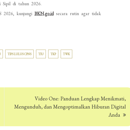
Sipil di tahun 2026.
S 2026, kunjungi
BKN.go.id
secara rutin agar tidak
N
TIPS LULUS CPNS
TIU
TKP
TWK
Video One: Panduan Lengkap Menikmati,
Mengunduh, dan Mengoptimalkan Hiburan Digital
Anda