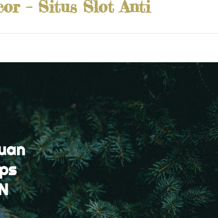
or – Situs Slot Anti
uan
ips
SN