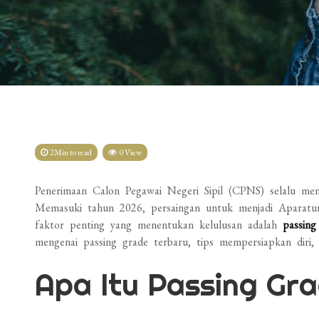
2Min to read
0 View
Penerimaan Calon Pegawai Negeri Sipil (CPNS) selalu men
Memasuki tahun 2026, persaingan untuk menjadi Aparatur 
faktor penting yang menentukan kelulusan adalah
passin
mengenai passing grade terbaru, tips mempersiapkan diri,
Apa Itu Passing Gr