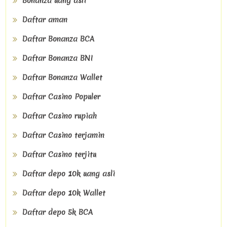
Bonanza uang asli
Daftar aman
Daftar Bonanza BCA
Daftar Bonanza BNI
Daftar Bonanza Wallet
Daftar Casino Populer
Daftar Casino rupiah
Daftar Casino terjamin
Daftar Casino terjitu
Daftar depo 10k uang asli
Daftar depo 10k Wallet
Daftar depo 5k BCA