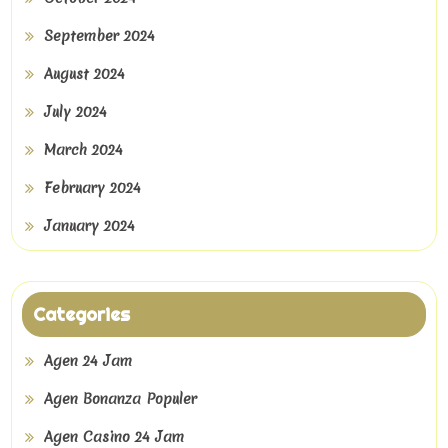
September 2024
August 2024
July 2024
March 2024
February 2024
January 2024
Categories
Agen 24 Jam
Agen Bonanza Populer
Agen Casino 24 Jam