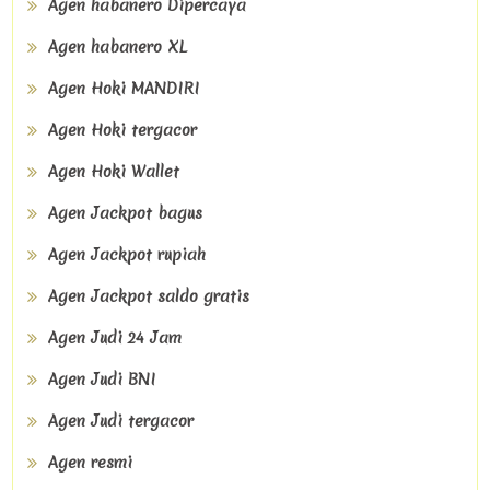
Agen habanero Dipercaya
Agen habanero XL
Agen Hoki MANDIRI
Agen Hoki tergacor
Agen Hoki Wallet
Agen Jackpot bagus
Agen Jackpot rupiah
Agen Jackpot saldo gratis
Agen Judi 24 Jam
Agen Judi BNI
Agen Judi tergacor
Agen resmi