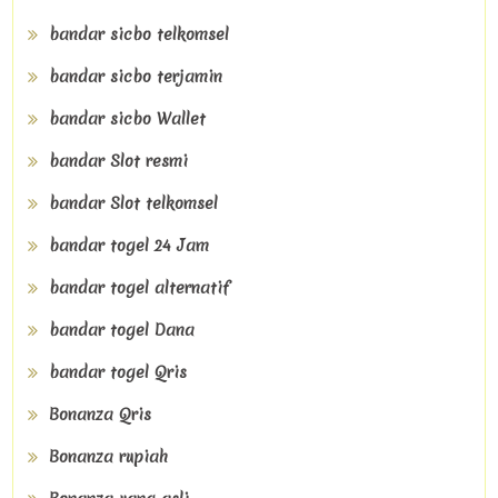
bandar sicbo telkomsel
bandar sicbo terjamin
bandar sicbo Wallet
bandar Slot resmi
bandar Slot telkomsel
bandar togel 24 Jam
bandar togel alternatif
bandar togel Dana
bandar togel Qris
Bonanza Qris
Bonanza rupiah