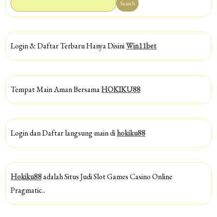
Search
Login & Daftar Terbaru Hanya Disini
Win11bet
Tempat Main Aman Bersama
HOKIKU88
Login dan Daftar langsung main di
hokiku88
Hokiku88
adalah Situs Judi Slot Games Casino Online
Pragmatic..