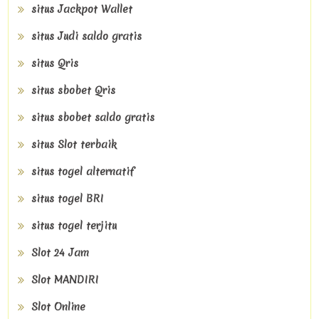
situs Jackpot Wallet
situs Judi saldo gratis
situs Qris
situs sbobet Qris
situs sbobet saldo gratis
situs Slot terbaik
situs togel alternatif
situs togel BRI
situs togel terjitu
Slot 24 Jam
Slot MANDIRI
Slot Online