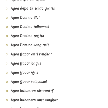
Agen depo 5k saldo gratis
Agen Domino BNI
Agen Domino telkomsel
Agen Domino terjitu
Agen Domino uang asli
Agen Gacor anti rungkat
Agen Gacor bagus
Agen Gacor Qris
Agen Gacor telkomsel
Agen habanero alternatif
Agen habanero anti rungkat