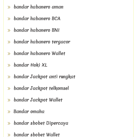
bandar habanero aman
bandar habanero BCA
bandar habanero BNI
bandar habanero tergacor
bandar habanero Wallet
bandar Hoki XL
bandar Jackpot anti rungkat
bandar Jackpot telkomsel
bandar Jackpot Wallet
Bandar omaha
bandar sbobet Dipercaya
bandar sbobet Wallet