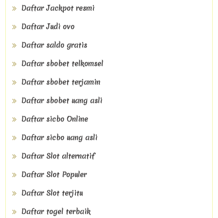
Daftar Jackpot resmi
Daftar Judi ovo
Daftar saldo gratis
Daftar sbobet telkomsel
Daftar sbobet terjamin
Daftar sbobet uang asli
Daftar sicbo Online
Daftar sicbo uang asli
Daftar Slot alternatif
Daftar Slot Populer
Daftar Slot terjitu
Daftar togel terbaik