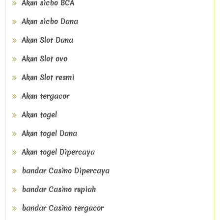
Akun sicbo BCA
Akun sicbo Dana
Akun Slot Dana
Akun Slot ovo
Akun Slot resmi
Akun tergacor
Akun togel
Akun togel Dana
Akun togel Dipercaya
bandar Casino Dipercaya
bandar Casino rupiah
bandar Casino tergacor