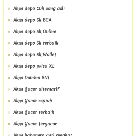
Akun depo 10k uang asli
Akun depo 5k BCA
Akun depo 5k Online
Akun depo 5k terbaik
Akun depo 5k Wallet
Akun depo pulsa XL
Akun Domino BNI
Akun Gacor alternatif
Akun Gacor rupiah
Akun Gacor terbaik
Akun Gacor tergacor
Akun habanero anti rungkat