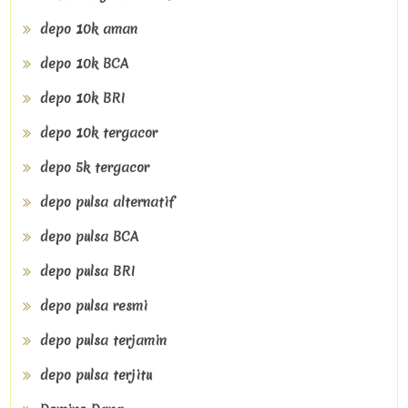
depo 10k aman
depo 10k BCA
depo 10k BRI
depo 10k tergacor
depo 5k tergacor
depo pulsa alternatif
depo pulsa BCA
depo pulsa BRI
depo pulsa resmi
depo pulsa terjamin
depo pulsa terjitu