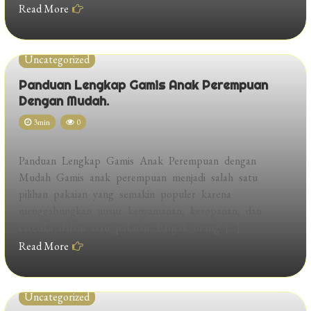
Read More
Uncategorized
Panduan Lengkap Gamis Anak Perempuan
Dengan Mudah.
3min
0
Panduan Lengkap Gamis Anak Perempuan dengan
Mudah Gamis anak perempuan menjadi salah satu
pilihan pakaian yang semakin populer karena
menggabungkan unsur kenyamanan, kesopanan, dan
estetika dalam satu pakaian. Banyak orang […]
Read More
Uncategorized