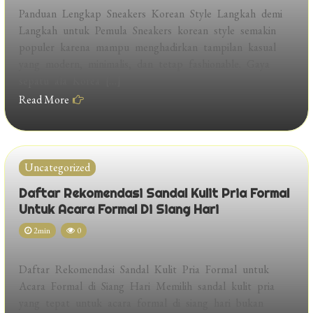
Panduan Lengkap Sneakers Korean Style Langkah demi
Langkah untuk Pemula Sneakers korean style semakin
populer karena mampu menghadirkan tampilan kasual
yang modern, minimalis, dan tetap fashionable. Gaya
sepatu ala Korea […]
Read More
Uncategorized
Daftar Rekomendasi Sandal Kulit Pria Formal
Untuk Acara Formal Di Siang Hari
2min
0
Daftar Rekomendasi Sandal Kulit Pria Formal untuk
Acara Formal di Siang Hari Memilih sandal kulit pria
yang tepat untuk acara formal di siang hari bukan