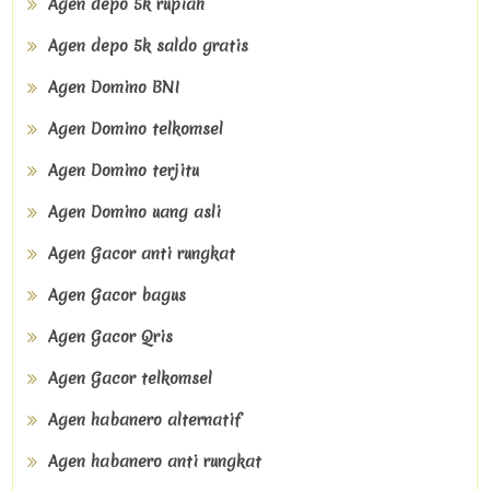
Agen depo 5k rupiah
Agen depo 5k saldo gratis
Agen Domino BNI
Agen Domino telkomsel
Agen Domino terjitu
Agen Domino uang asli
Agen Gacor anti rungkat
Agen Gacor bagus
Agen Gacor Qris
Agen Gacor telkomsel
Agen habanero alternatif
Agen habanero anti rungkat