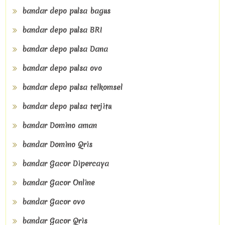
bandar depo pulsa bagus
bandar depo pulsa BRI
bandar depo pulsa Dana
bandar depo pulsa ovo
bandar depo pulsa telkomsel
bandar depo pulsa terjitu
bandar Domino aman
bandar Domino Qris
bandar Gacor Dipercaya
bandar Gacor Online
bandar Gacor ovo
bandar Gacor Qris