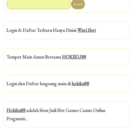
pagination
Search
Login & Daftar Terbaru Hanya Disini
Win11bet
Tempat Main Aman Bersama
HOKIKU88
Login dan Daftar langsung main di
hokiku88
Hokiku88
adalah Situs Judi Slot Games Casino Online
Pragmatic..