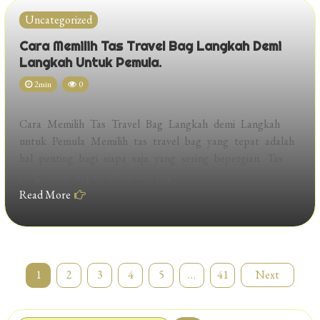
Uncategorized
Cara Memilih Tas Travel Bag Langkah Demi
Langkah Untuk Pemula.
2min
0
Cara Memilih Tas Travel Bag Langkah demi Langkah
untuk Pemula Memilih tas travel bag yang tepat adalah
hal penting bagi siapa saja yang sering bepergian. Tas
yang salah dapat membuat […]
Read More
Posts
1
2
3
4
5
…
41
Next