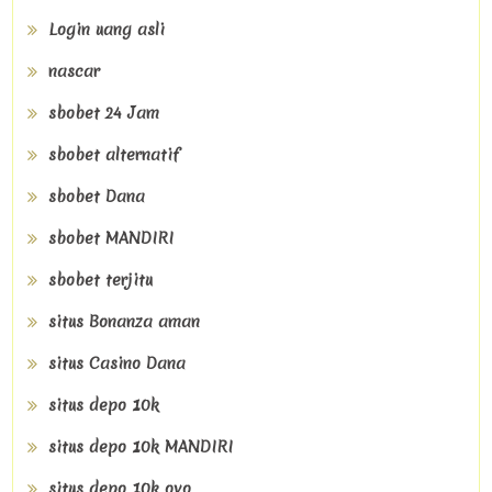
Login uang asli
nascar
sbobet 24 Jam
sbobet alternatif
sbobet Dana
sbobet MANDIRI
sbobet terjitu
situs Bonanza aman
situs Casino Dana
situs depo 10k
situs depo 10k MANDIRI
situs depo 10k ovo