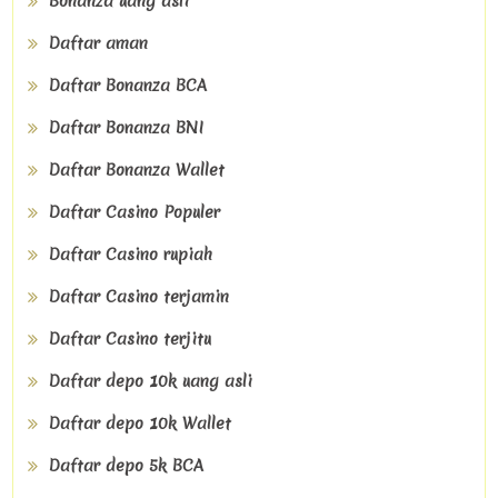
Bonanza uang asli
Daftar aman
Daftar Bonanza BCA
Daftar Bonanza BNI
Daftar Bonanza Wallet
Daftar Casino Populer
Daftar Casino rupiah
Daftar Casino terjamin
Daftar Casino terjitu
Daftar depo 10k uang asli
Daftar depo 10k Wallet
Daftar depo 5k BCA