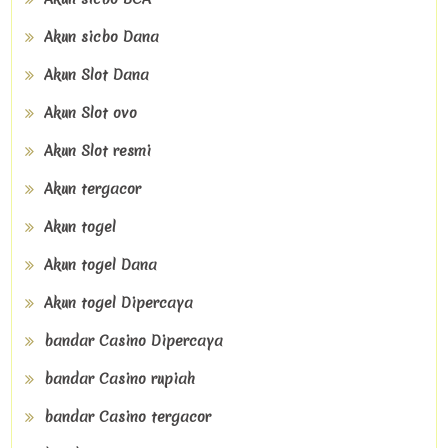
Akun sicbo Dana
Akun Slot Dana
Akun Slot ovo
Akun Slot resmi
Akun tergacor
Akun togel
Akun togel Dana
Akun togel Dipercaya
bandar Casino Dipercaya
bandar Casino rupiah
bandar Casino tergacor