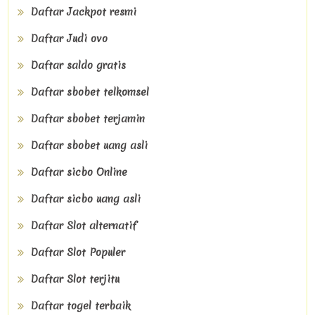
Daftar Jackpot resmi
Daftar Judi ovo
Daftar saldo gratis
Daftar sbobet telkomsel
Daftar sbobet terjamin
Daftar sbobet uang asli
Daftar sicbo Online
Daftar sicbo uang asli
Daftar Slot alternatif
Daftar Slot Populer
Daftar Slot terjitu
Daftar togel terbaik