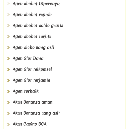
Agen sbobet Dipercaya
Agen sbobet rupiah
Agen sbobet saldo gratis
Agen sbobet terjitu
Agen sicbo uang asli
Agen Slot Dana
Agen Slot telkomsel
Agen Slot terjamin
Agen terbaik
Akun Bonanza aman
Akun Bonanza uang asli
Akun Casino BCA