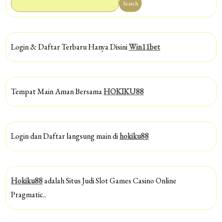
Search
Login & Daftar Terbaru Hanya Disini
Win11bet
Tempat Main Aman Bersama
HOKIKU88
Login dan Daftar langsung main di
hokiku88
Hokiku88
adalah Situs Judi Slot Games Casino Online
Pragmatic..