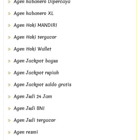
Agen habanero Dipercaya
Agen habanero XL
Agen Hoki MANDIRI
Agen Hoki tergacor
Agen Hoki Wallet
Agen Jackpot bagus
Agen Jackpot rupiah
Agen Jackpot saldo gratis
Agen Judi 24 Jam
Agen Judi BNI
Agen Judi tergacor
Agen resmi