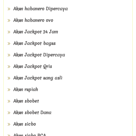
Akun habanero Dipercaya
Akun habanero ovo
Akun Jackpot 24 Jam
Akun Jackpot bagus
Akun Jackpot Dipercaya
Akun Jackpot Qris
Akun Jackpot uang asli
Akun rupiah
Akun sbobet
Akun sbobet Dana
Akun sicbo
Akun sicbo BCA