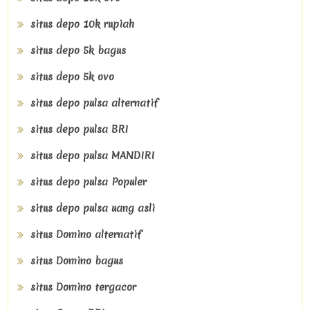
situs depo 10k rupiah
situs depo 5k bagus
situs depo 5k ovo
situs depo pulsa alternatif
situs depo pulsa BRI
situs depo pulsa MANDIRI
situs depo pulsa Populer
situs depo pulsa uang asli
situs Domino alternatif
situs Domino bagus
situs Domino tergacor