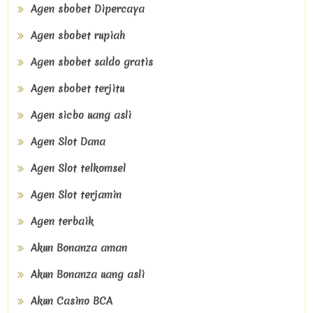
Agen sbobet Dipercaya
Agen sbobet rupiah
Agen sbobet saldo gratis
Agen sbobet terjitu
Agen sicbo uang asli
Agen Slot Dana
Agen Slot telkomsel
Agen Slot terjamin
Agen terbaik
Akun Bonanza aman
Akun Bonanza uang asli
Akun Casino BCA