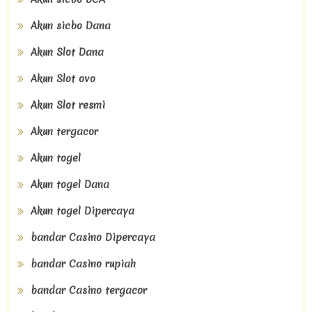
Akun sicbo Dana
Akun Slot Dana
Akun Slot ovo
Akun Slot resmi
Akun tergacor
Akun togel
Akun togel Dana
Akun togel Dipercaya
bandar Casino Dipercaya
bandar Casino rupiah
bandar Casino tergacor