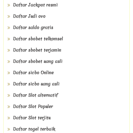
Daftar Jackpot resmi
Daftar Judi ovo
Daftar saldo gratis
Daftar sbobet telkomsel
Daftar sbobet terjamin
Daftar sbobet uang asli
Daftar sicbo Online
Daftar sicbo uang asli
Daftar Slot alternatif
Daftar Slot Populer
Daftar Slot terjitu
Daftar togel terbaik