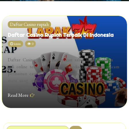
Daftar Casino rupiah
Daftar Casino Rupiah Terbaik Di Indonesia
4min
0
Daftar Casino rupiah merupakan salah satu platform
judi online terpercaya yang menyediakan berbagai macam
permainan casino yang dapat dimainkan menggunakan
mata uang rupiah. Dengan perkembangan teknologi yang
pesat, kini para […]
Read More