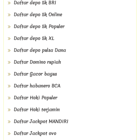
Daftar depo 5k BRI
Daftar depo 5k Online
Daftar depo 5k Populer
Daftar depo 5k XL
Daftar depo pulsa Dana
Daftar Domino rupiah
Daftar Gacor bagus
Daftar habanero BCA
Daftar Hoki Populer
Daftar Hoki terjamin
Daftar Jackpot MANDIRI
Daftar Jackpot ovo