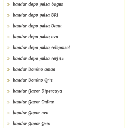
bandar depo pulsa bagus
bandar depo pulsa BRI
bandar depo pulsa Dana
bandar depo pulsa ovo
bandar depo pulsa telkomsel
bandar depo pulsa terjitu
bandar Domino aman
bandar Domino Qris
bandar Gacor Dipercaya
bandar Gacor Online
bandar Gacor ovo
bandar Gacor Qris