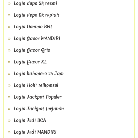
Login depo 5k resmi
Login depo 5k rupiah
Login Domino BNI
Login Gacor MANDIRI
Login Gacor Qris
Login Gacor XL
Login habanero 24 Jam
Login Hoki telkomsel
Login Jackpot Populer
Login Jackpot terjamin
Login Judi BCA
Login Judi MANDIRI