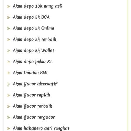
Akun depo 10k uang asli
Akun depo 5k BCA
Akun depo 5k Online
Akun depo 5k terbaik
Akun depo 5k Wallet
Akun depo pulsa XL
Akun Domino BNI
Akun Gacor alternatif
Akun Gacor rupiah
Akun Gacor terbaik
Akun Gacor tergacor
Akun habanero anti rungkat