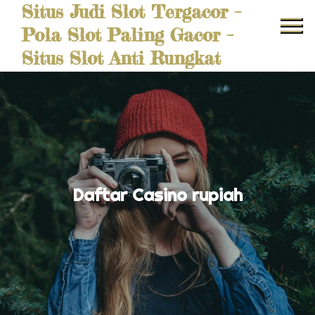
Situs Judi Slot Tergacor –
Skip
to
Pola Slot Paling Gacor –
content
Situs Slot Anti Rungkat
Daftar Casino rupiah