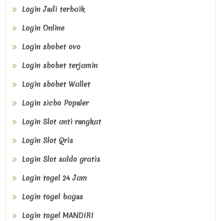
Login Judi terbaik
Login Online
Login sbobet ovo
Login sbobet terjamin
Login sbobet Wallet
Login sicbo Populer
Login Slot anti rungkat
Login Slot Qris
Login Slot saldo gratis
Login togel 24 Jam
Login togel bagus
Login togel MANDIRI