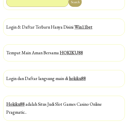
Search
Login & Daftar Terbaru Hanya Disini
Win11bet
Tempat Main Aman Bersama
HOKIKU88
Login dan Daftar langsung main di
hokiku88
Hokiku88
adalah Situs Judi Slot Games Casino Online
Pragmatic..