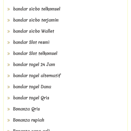
bandar sicbo telkomsel
bandar sicbo terjamin
bandar sicbo Wallet
bandar Slot resmi
bandar Slot telkomsel
bandar togel 24 Jam
bandar togel alternatif
bandar togel Dana
bandar togel Qris
Bonanza Qris
Bonanza rupiah