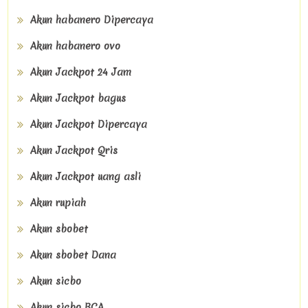
Akun habanero Dipercaya
Akun habanero ovo
Akun Jackpot 24 Jam
Akun Jackpot bagus
Akun Jackpot Dipercaya
Akun Jackpot Qris
Akun Jackpot uang asli
Akun rupiah
Akun sbobet
Akun sbobet Dana
Akun sicbo
Akun sicbo BCA