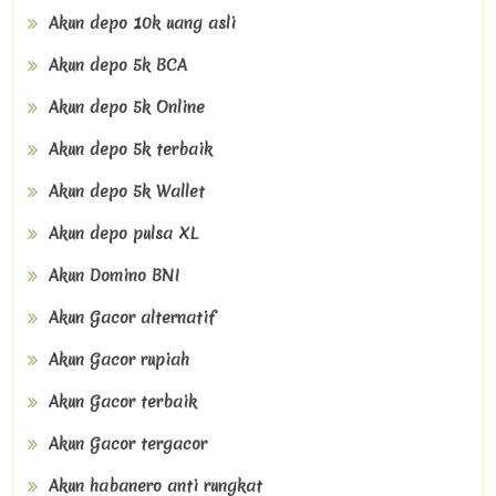
Akun depo 10k uang asli
Akun depo 5k BCA
Akun depo 5k Online
Akun depo 5k terbaik
Akun depo 5k Wallet
Akun depo pulsa XL
Akun Domino BNI
Akun Gacor alternatif
Akun Gacor rupiah
Akun Gacor terbaik
Akun Gacor tergacor
Akun habanero anti rungkat