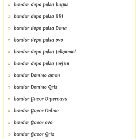
bandar depo pulsa bagus
bandar depo pulsa BRI
bandar depo pulsa Dana
bandar depo pulsa ovo
bandar depo pulsa telkomsel
bandar depo pulsa terjitu
bandar Domino aman
bandar Domino Qris
bandar Gacor Dipercaya
bandar Gacor Online
bandar Gacor ovo
bandar Gacor Qris