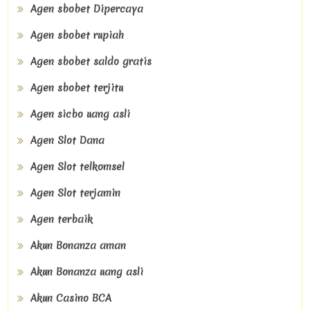
Agen sbobet Dipercaya
Agen sbobet rupiah
Agen sbobet saldo gratis
Agen sbobet terjitu
Agen sicbo uang asli
Agen Slot Dana
Agen Slot telkomsel
Agen Slot terjamin
Agen terbaik
Akun Bonanza aman
Akun Bonanza uang asli
Akun Casino BCA