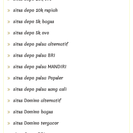
situs depo 10k rupiah
situs depo 5k bagus
situs depo 5k ovo
situs depo pulsa alternatif
situs depo pulsa BRI
situs depo pulsa MANDIRI
situs depo pulsa Populer
situs depo pulsa uang asli
situs Domino alternatif
situs Domino bagus
situs Domino tergacor