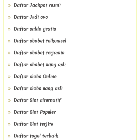
Daftar Jackpot resmi
Daftar Judi ovo
Daftar saldo gratis
Daftar sbobet telkomsel
Daftar sbobet terjamin
Daftar sbobet uang asli
Daftar sicbo Online
Daftar sicbo uang asli
Daftar Slot alternatif
Daftar Slot Populer
Daftar Slot terjitu
Daftar togel terbaik