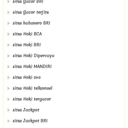
situs Gacor BRI
situs Gacor terjitu
situs habanero BRI
situs Hoki BCA
situs Hoki BRI
situs Hoki Dipercaya
situs Hoki MANDIRI
situs Hoki ovo
situs Hoki telkomsel
situs Hoki tergacor
situs Jackpot
situs Jackpot BRI