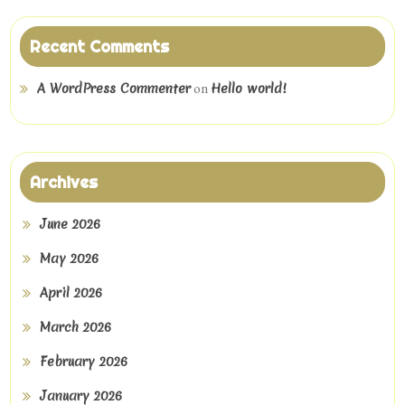
Recent Comments
on
A WordPress Commenter
Hello world!
Archives
June 2026
May 2026
April 2026
March 2026
February 2026
January 2026