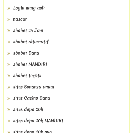
Login uang asli
nascar
sbobet 24 Jam
sbobet alternatif
sbobet Dana
sbobet MANDIRI
sbobet terjitu
situs Bonanza aman
situs Casino Dana
situs depo 10k
situs depo 10k MANDIRI
situs depo 10k ovo