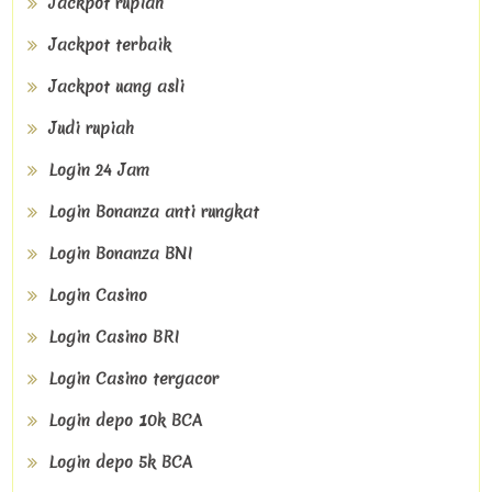
Jackpot rupiah
Jackpot terbaik
Jackpot uang asli
Judi rupiah
Login 24 Jam
Login Bonanza anti rungkat
Login Bonanza BNI
Login Casino
Login Casino BRI
Login Casino tergacor
Login depo 10k BCA
Login depo 5k BCA