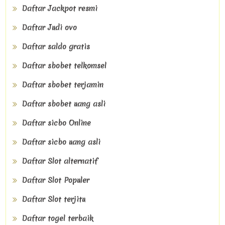
Daftar Jackpot resmi
Daftar Judi ovo
Daftar saldo gratis
Daftar sbobet telkomsel
Daftar sbobet terjamin
Daftar sbobet uang asli
Daftar sicbo Online
Daftar sicbo uang asli
Daftar Slot alternatif
Daftar Slot Populer
Daftar Slot terjitu
Daftar togel terbaik