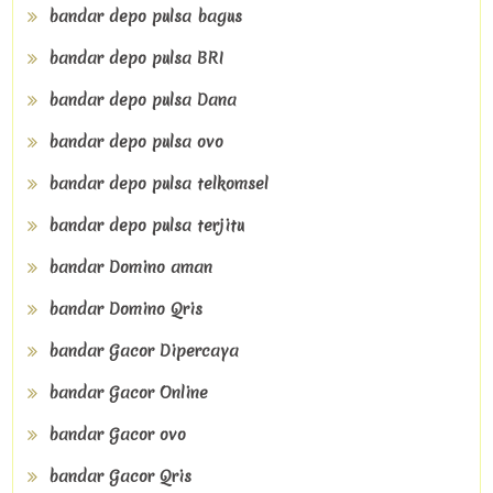
bandar depo pulsa bagus
bandar depo pulsa BRI
bandar depo pulsa Dana
bandar depo pulsa ovo
bandar depo pulsa telkomsel
bandar depo pulsa terjitu
bandar Domino aman
bandar Domino Qris
bandar Gacor Dipercaya
bandar Gacor Online
bandar Gacor ovo
bandar Gacor Qris