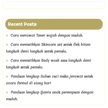
Recent Posts
Cara merawat Toner wajah dengan mudah.
Cara memutihkan Skincare set untuk flek hitam
langkah demi langkah untuk pemula.
Cara memutihkan Body wash susu langkah demi
langkah untuk pemula.
Panduan lengkap Sabun cuci muka jerawat untuk
acara formal di siang hari
Panduan lengkap Gamis anak perempuan dengan
mudah.