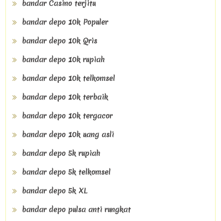
bandar Casino terjitu
bandar depo 10k Populer
bandar depo 10k Qris
bandar depo 10k rupiah
bandar depo 10k telkomsel
bandar depo 10k terbaik
bandar depo 10k tergacor
bandar depo 10k uang asli
bandar depo 5k rupiah
bandar depo 5k telkomsel
bandar depo 5k XL
bandar depo pulsa anti rungkat