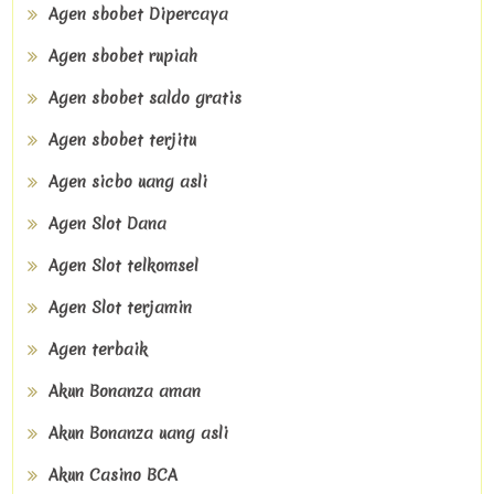
Agen sbobet Dipercaya
Agen sbobet rupiah
Agen sbobet saldo gratis
Agen sbobet terjitu
Agen sicbo uang asli
Agen Slot Dana
Agen Slot telkomsel
Agen Slot terjamin
Agen terbaik
Akun Bonanza aman
Akun Bonanza uang asli
Akun Casino BCA