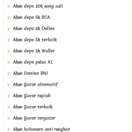
Akun depo 10k uang asli
Akun depo 5k BCA
Akun depo 5k Online
Akun depo 5k terbaik
Akun depo 5k Wallet
Akun depo pulsa XL
Akun Domino BNI
Akun Gacor alternatif
Akun Gacor rupiah
Akun Gacor terbaik
Akun Gacor tergacor
Akun habanero anti rungkat