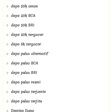
depo 10k aman
depo 10k BCA
depo 10k BRI
depo 10k tergacor
depo 5k tergacor
depo pulsa alternatif
depo pulsa BCA
depo pulsa BRI
depo pulsa resmi
depo pulsa terjamin
depo pulsa terjitu
Domino Dana