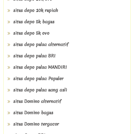
situs depo 10k rupiah
situs depo 5k bagus
situs depo 5k ovo
situs depo pulsa alternatif
situs depo pulsa BRI
situs depo pulsa MANDIRI
situs depo pulsa Populer
situs depo pulsa uang asli
situs Domino alternatif
situs Domino bagus
situs Domino tergacor