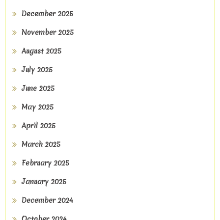
December 2025
November 2025
August 2025
July 2025
June 2025
May 2025
April 2025
March 2025
February 2025
January 2025
December 2024
October 2024