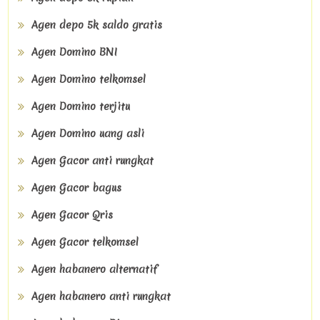
Agen depo 5k saldo gratis
Agen Domino BNI
Agen Domino telkomsel
Agen Domino terjitu
Agen Domino uang asli
Agen Gacor anti rungkat
Agen Gacor bagus
Agen Gacor Qris
Agen Gacor telkomsel
Agen habanero alternatif
Agen habanero anti rungkat