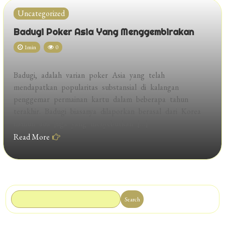
Uncategorized
Badugi Poker Asia Yang Menggembirakan
1min
0
Badugi, adalah varian poker Asia yang telah
mendapatkan popularitas substansial di kalangan
penggemar permainan kartu dalam beberapa tahun
terakhir. Badugi biasanya dilaporkan berasal dari Korea
namun ada juga yang menyebutkan […]
Read More
Search