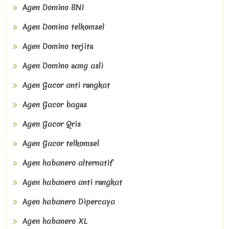
Agen Domino BNI
Agen Domino telkomsel
Agen Domino terjitu
Agen Domino uang asli
Agen Gacor anti rungkat
Agen Gacor bagus
Agen Gacor Qris
Agen Gacor telkomsel
Agen habanero alternatif
Agen habanero anti rungkat
Agen habanero Dipercaya
Agen habanero XL