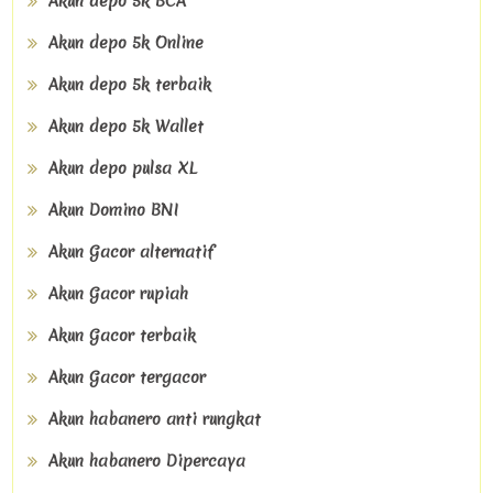
Akun depo 5k BCA
Akun depo 5k Online
Akun depo 5k terbaik
Akun depo 5k Wallet
Akun depo pulsa XL
Akun Domino BNI
Akun Gacor alternatif
Akun Gacor rupiah
Akun Gacor terbaik
Akun Gacor tergacor
Akun habanero anti rungkat
Akun habanero Dipercaya