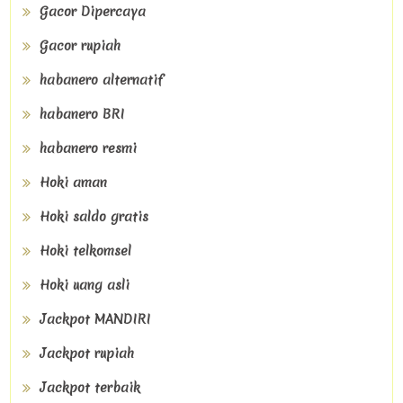
Gacor Dipercaya
Gacor rupiah
habanero alternatif
habanero BRI
habanero resmi
Hoki aman
Hoki saldo gratis
Hoki telkomsel
Hoki uang asli
Jackpot MANDIRI
Jackpot rupiah
Jackpot terbaik