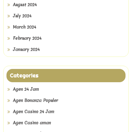
August 2024
July 2024
March 2024
February 2024
January 2024
Categories
Agen 24 Jam
Agen Bonanza Populer
Agen Casino 24 Jam
Agen Casino aman