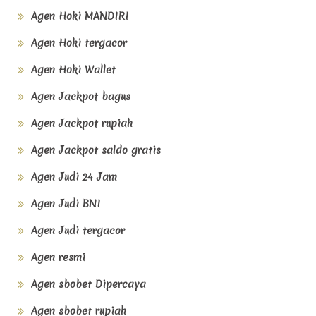
Agen Hoki MANDIRI
Agen Hoki tergacor
Agen Hoki Wallet
Agen Jackpot bagus
Agen Jackpot rupiah
Agen Jackpot saldo gratis
Agen Judi 24 Jam
Agen Judi BNI
Agen Judi tergacor
Agen resmi
Agen sbobet Dipercaya
Agen sbobet rupiah