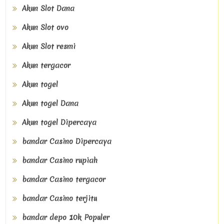
Akun Slot Dana
Akun Slot ovo
Akun Slot resmi
Akun tergacor
Akun togel
Akun togel Dana
Akun togel Dipercaya
bandar Casino Dipercaya
bandar Casino rupiah
bandar Casino tergacor
bandar Casino terjitu
bandar depo 10k Populer