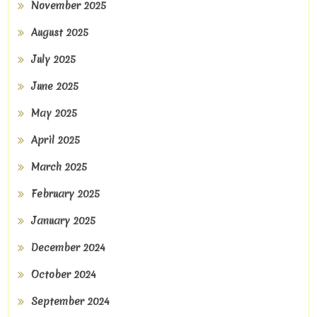
November 2025
August 2025
July 2025
June 2025
May 2025
April 2025
March 2025
February 2025
January 2025
December 2024
October 2024
September 2024