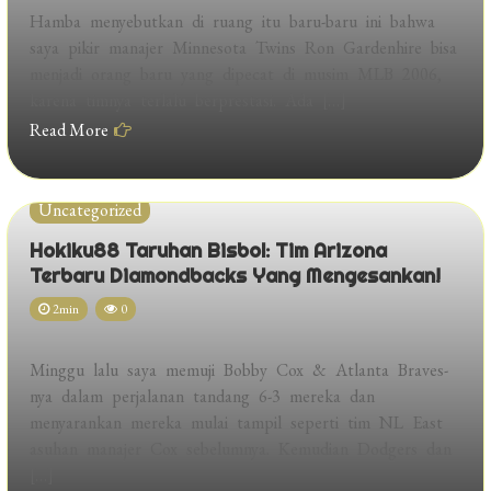
Hamba menyebutkan di ruang itu baru-baru ini bahwa
saya pikir manajer Minnesota Twins Ron Gardenhire bisa
menjadi orang baru yang dipecat di musim MLB 2006,
karena timnya terlalu berprestasi. Ada […]
Read More
Uncategorized
Hokiku88 Taruhan Bisbol: Tim Arizona
Terbaru Diamondbacks Yang Mengesankan!
2min
0
Minggu lalu saya memuji Bobby Cox & Atlanta Braves-
nya dalam perjalanan tandang 6-3 mereka dan
menyarankan mereka mulai tampil seperti tim NL East
asuhan manajer Cox sebelumnya. Kemudian Dodgers dan
[…]