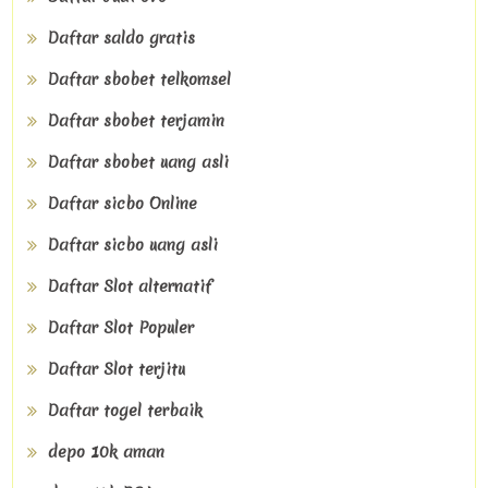
Daftar saldo gratis
Daftar sbobet telkomsel
Daftar sbobet terjamin
Daftar sbobet uang asli
Daftar sicbo Online
Daftar sicbo uang asli
Daftar Slot alternatif
Daftar Slot Populer
Daftar Slot terjitu
Daftar togel terbaik
depo 10k aman