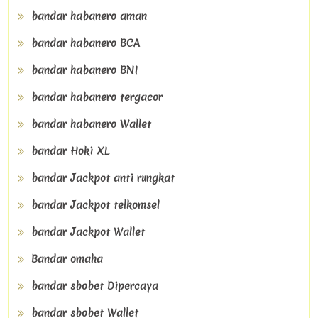
bandar habanero aman
bandar habanero BCA
bandar habanero BNI
bandar habanero tergacor
bandar habanero Wallet
bandar Hoki XL
bandar Jackpot anti rungkat
bandar Jackpot telkomsel
bandar Jackpot Wallet
Bandar omaha
bandar sbobet Dipercaya
bandar sbobet Wallet