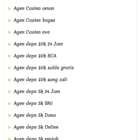
Agen Casino aman
Agen Casino bagus
Agen Casino ovo
Agen depo 10k 24 Jam
Agen depo 10k BCA
Agen depo 10k saldo gratis
Agen depo 10k uang asli
Agen depo 5k 24 Jam
Agen depo 5k BNI
Agen depo 5k Dana
Agen depo 5k Online
Agen depo 5k rupiah