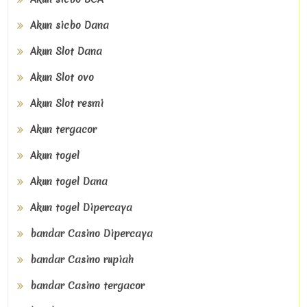
Akun sicbo Dana
Akun Slot Dana
Akun Slot ovo
Akun Slot resmi
Akun tergacor
Akun togel
Akun togel Dana
Akun togel Dipercaya
bandar Casino Dipercaya
bandar Casino rupiah
bandar Casino tergacor