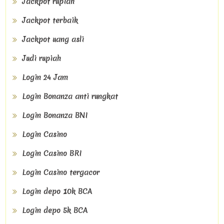
Jackpot rupiah
Jackpot terbaik
Jackpot uang asli
Judi rupiah
Login 24 Jam
Login Bonanza anti rungkat
Login Bonanza BNI
Login Casino
Login Casino BRI
Login Casino tergacor
Login depo 10k BCA
Login depo 5k BCA