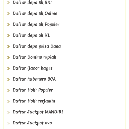
Daftar depo 5k BRI
Daftar depo 5k Online
Daftar depo 5k Populer
Daftar depo 5k XL
Daftar depo pulsa Dana
Daftar Domino rupiah
Daftar Gacor bagus
Daftar habanero BCA
Daftar Hoki Populer
Daftar Hoki terjamin
Daftar Jackpot MANDIRI
Daftar Jackpot ovo