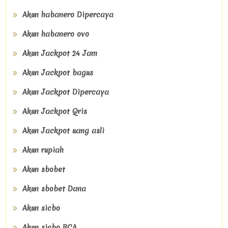
Akun habanero Dipercaya
Akun habanero ovo
Akun Jackpot 24 Jam
Akun Jackpot bagus
Akun Jackpot Dipercaya
Akun Jackpot Qris
Akun Jackpot uang asli
Akun rupiah
Akun sbobet
Akun sbobet Dana
Akun sicbo
Akun sicbo BCA