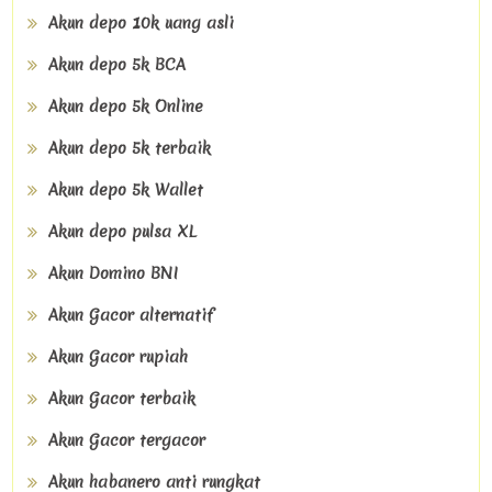
Akun depo 10k uang asli
Akun depo 5k BCA
Akun depo 5k Online
Akun depo 5k terbaik
Akun depo 5k Wallet
Akun depo pulsa XL
Akun Domino BNI
Akun Gacor alternatif
Akun Gacor rupiah
Akun Gacor terbaik
Akun Gacor tergacor
Akun habanero anti rungkat