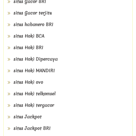
situs Gacor BRI
situs Gacor terjitu
situs habanero BRI
situs Hoki BCA
situs Hoki BRI
situs Hoki Dipercaya
situs Hoki MANDIRI
situs Hoki ovo
situs Hoki telkomsel
situs Hoki tergacor
situs Jackpot
situs Jackpot BRI