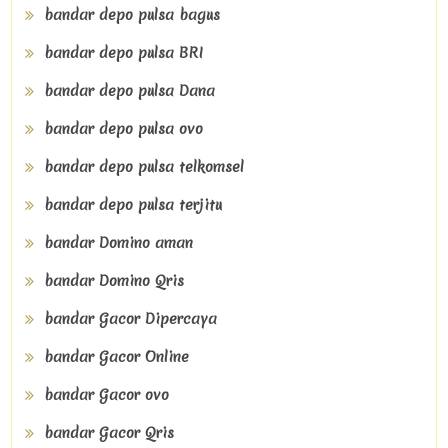
bandar depo pulsa bagus
bandar depo pulsa BRI
bandar depo pulsa Dana
bandar depo pulsa ovo
bandar depo pulsa telkomsel
bandar depo pulsa terjitu
bandar Domino aman
bandar Domino Qris
bandar Gacor Dipercaya
bandar Gacor Online
bandar Gacor ovo
bandar Gacor Qris