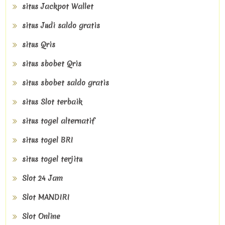
situs Jackpot Wallet
situs Judi saldo gratis
situs Qris
situs sbobet Qris
situs sbobet saldo gratis
situs Slot terbaik
situs togel alternatif
situs togel BRI
situs togel terjitu
Slot 24 Jam
Slot MANDIRI
Slot Online