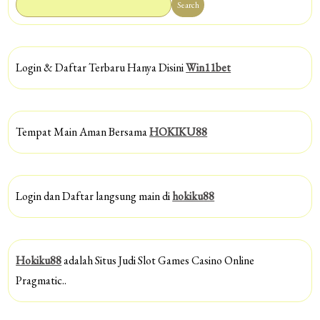
Search
Login & Daftar Terbaru Hanya Disini
Win11bet
Tempat Main Aman Bersama
HOKIKU88
Login dan Daftar langsung main di
hokiku88
Hokiku88
adalah Situs Judi Slot Games Casino Online
Pragmatic..