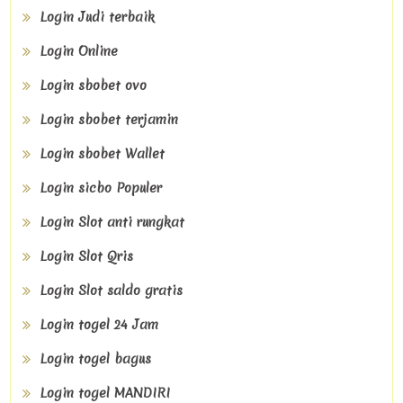
Login Judi terbaik
Login Online
Login sbobet ovo
Login sbobet terjamin
Login sbobet Wallet
Login sicbo Populer
Login Slot anti rungkat
Login Slot Qris
Login Slot saldo gratis
Login togel 24 Jam
Login togel bagus
Login togel MANDIRI