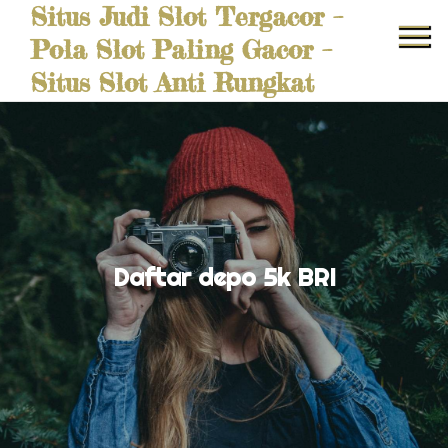
Situs Judi Slot Tergacor –
Skip
to
Pola Slot Paling Gacor –
content
Situs Slot Anti Rungkat
Daftar depo 5k BRI