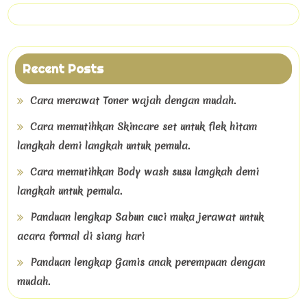
Recent Posts
Cara merawat Toner wajah dengan mudah.
Cara memutihkan Skincare set untuk flek hitam
langkah demi langkah untuk pemula.
Cara memutihkan Body wash susu langkah demi
langkah untuk pemula.
Panduan lengkap Sabun cuci muka jerawat untuk
acara formal di siang hari
Panduan lengkap Gamis anak perempuan dengan
mudah.