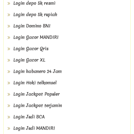
Login depo 5k resmi
Login depo 5k rupiah
Login Domino BNI
Login Gacor MANDIRI
Login Gacor Qris
Login Gacor XL
Login habanero 24 Jam
Login Hoki telkomsel
Login Jackpot Populer
Login Jackpot terjamin
Login Judi BCA
Login Judi MANDIRI