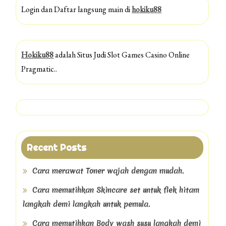
Login dan Daftar langsung main di
hokiku88
Hokiku88
adalah Situs Judi Slot Games Casino Online
Pragmatic..
Recent Posts
Cara merawat Toner wajah dengan mudah.
Cara memutihkan Skincare set untuk flek hitam
langkah demi langkah untuk pemula.
Cara memutihkan Body wash susu langkah demi