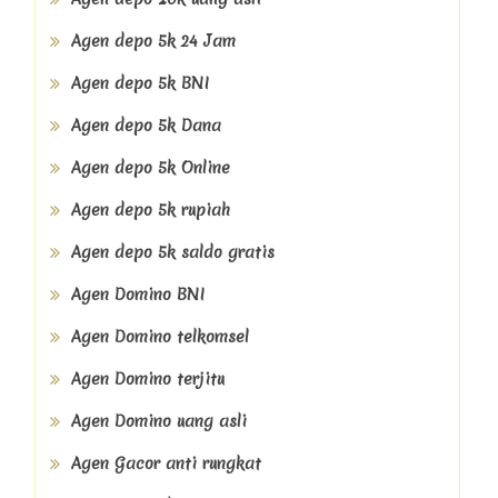
Agen depo 5k 24 Jam
Agen depo 5k BNI
Agen depo 5k Dana
Agen depo 5k Online
Agen depo 5k rupiah
Agen depo 5k saldo gratis
Agen Domino BNI
Agen Domino telkomsel
Agen Domino terjitu
Agen Domino uang asli
Agen Gacor anti rungkat