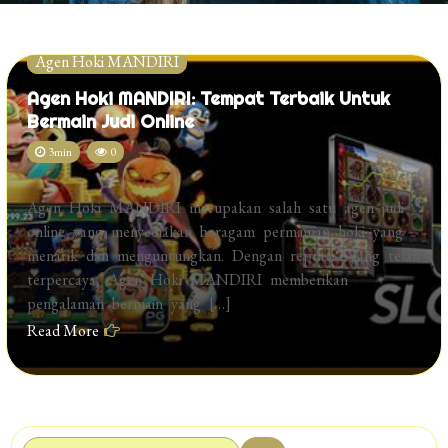
Agen Hoki MANDIRI
Agen Hoki MANDIRI: Tempat Terbaik Untuk
Bermain Judi Online
3min
0
Agen Hoki MANDIRI merupakan salah satu agen judi
online yang menyediakan beragam permainan hoki yang
menarik dan menguntungkan. Dengan reputasi yang telah
terpercaya, Agen Hoki MANDIRI memberikan
pengalaman bermain yang […]
Read More