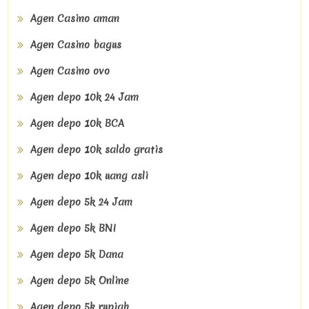
Agen Casino aman
Agen Casino bagus
Agen Casino ovo
Agen depo 10k 24 Jam
Agen depo 10k BCA
Agen depo 10k saldo gratis
Agen depo 10k uang asli
Agen depo 5k 24 Jam
Agen depo 5k BNI
Agen depo 5k Dana
Agen depo 5k Online
Agen depo 5k rupiah