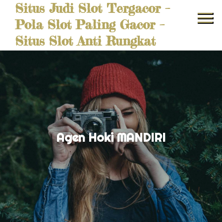
Situs Judi Slot Tergacor –
Skip
to
Pola Slot Paling Gacor –
content
Situs Slot Anti Rungkat
Agen Hoki MANDIRI