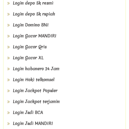
Login depo 5k resmi
Login depo 5k rupiah
Login Domino BNI
Login Gacor MANDIRI
Login Gacor Qris
Login Gacor XL
Login habanero 24 Jam
Login Hoki telkomsel
Login Jackpot Populer
Login Jackpot terjamin
Login Judi BCA
Login Judi MANDIRI