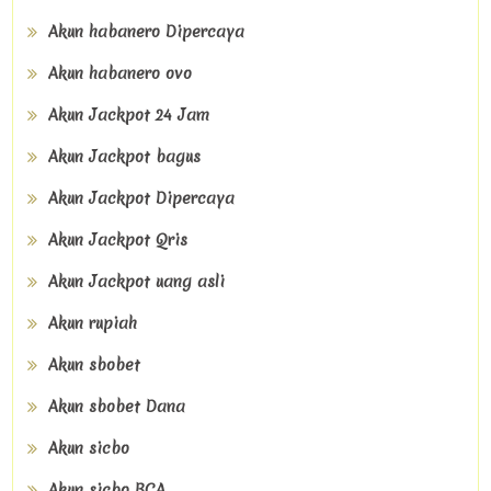
Akun habanero Dipercaya
Akun habanero ovo
Akun Jackpot 24 Jam
Akun Jackpot bagus
Akun Jackpot Dipercaya
Akun Jackpot Qris
Akun Jackpot uang asli
Akun rupiah
Akun sbobet
Akun sbobet Dana
Akun sicbo
Akun sicbo BCA