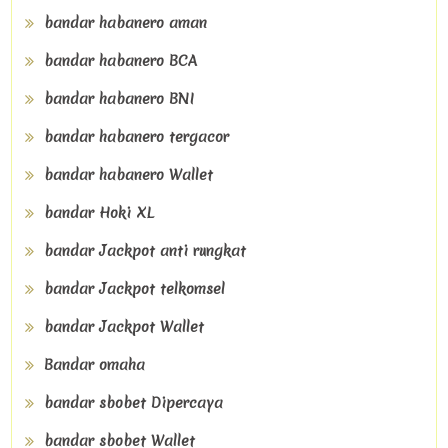
bandar habanero aman
bandar habanero BCA
bandar habanero BNI
bandar habanero tergacor
bandar habanero Wallet
bandar Hoki XL
bandar Jackpot anti rungkat
bandar Jackpot telkomsel
bandar Jackpot Wallet
Bandar omaha
bandar sbobet Dipercaya
bandar sbobet Wallet