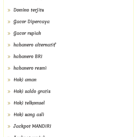
Domino terjitu
Gacor Dipercaya
Gacor rupiah
habanero alternatif
habanero BRI
habanero resmi
Hoki aman
Hoki saldo gratis
Hoki telkomsel
Hoki uang asli
Jackpot MANDIRI