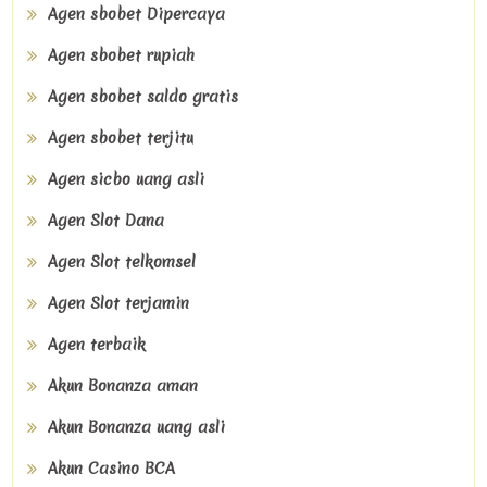
Agen sbobet Dipercaya
Agen sbobet rupiah
Agen sbobet saldo gratis
Agen sbobet terjitu
Agen sicbo uang asli
Agen Slot Dana
Agen Slot telkomsel
Agen Slot terjamin
Agen terbaik
Akun Bonanza aman
Akun Bonanza uang asli
Akun Casino BCA