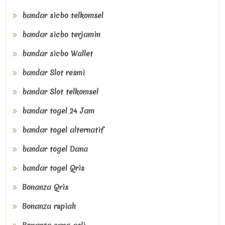
bandar sicbo telkomsel
bandar sicbo terjamin
bandar sicbo Wallet
bandar Slot resmi
bandar Slot telkomsel
bandar togel 24 Jam
bandar togel alternatif
bandar togel Dana
bandar togel Qris
Bonanza Qris
Bonanza rupiah