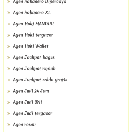
Agen habanero Dipercaya
Agen habanero XL
Agen Hoki MANDIRI
Agen Hoki tergacor
Agen Hoki Wallet
Agen Jackpot bagus
Agen Jackpot rupiah
Agen Jackpot saldo gratis
Agen Judi 24 Jam
Agen Judi BNI
Agen Judi tergacor
Agen resmi