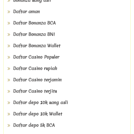
Bonanza uang asli
Daftar aman
Daftar Bonanza BCA
Daftar Bonanza BNI
Daftar Bonanza Wallet
Daftar Casino Populer
Daftar Casino rupiah
Daftar Casino terjamin
Daftar Casino terjitu
Daftar depo 10k uang asli
Daftar depo 10k Wallet
Daftar depo 5k BCA