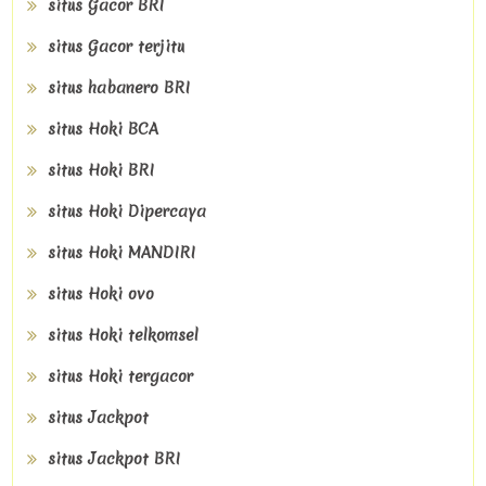
situs Gacor BRI
situs Gacor terjitu
situs habanero BRI
situs Hoki BCA
situs Hoki BRI
situs Hoki Dipercaya
situs Hoki MANDIRI
situs Hoki ovo
situs Hoki telkomsel
situs Hoki tergacor
situs Jackpot
situs Jackpot BRI