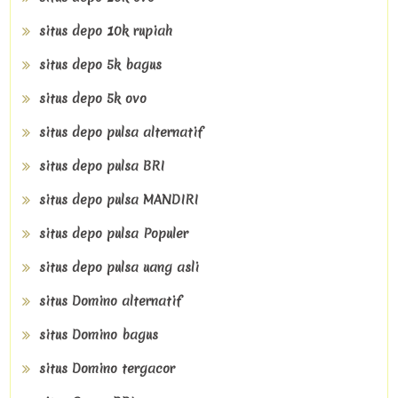
situs depo 10k rupiah
situs depo 5k bagus
situs depo 5k ovo
situs depo pulsa alternatif
situs depo pulsa BRI
situs depo pulsa MANDIRI
situs depo pulsa Populer
situs depo pulsa uang asli
situs Domino alternatif
situs Domino bagus
situs Domino tergacor