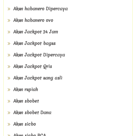
Akun habanero Dipercaya
Akun habanero ovo
Akun Jackpot 24 Jam
Akun Jackpot bagus
Akun Jackpot Dipercaya
Akun Jackpot Qris
Akun Jackpot uang asli
Akun rupiah
Akun sbobet
Akun sbobet Dana
Akun sicbo
Akun sicbo BCA