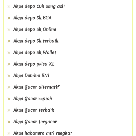
Akun depo 10k uang asli
Akun depo 5k BCA
Akun depo 5k Online
Akun depo 5k terbaik
Akun depo 5k Wallet
Akun depo pulsa XL
Akun Domino BNI
Akun Gacor alternatif
Akun Gacor rupiah
Akun Gacor terbaik
Akun Gacor tergacor
Akun habanero anti rungkat