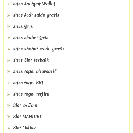
situs Jackpot Wallet
situs Judi saldo gratis
situs Qris
situs sbobet Qris
situs sbobet saldo gratis
situs Slot terbaik
situs togel alternatif
situs togel BRI
situs togel terjitu
Slot 24 Jam
Slot MANDIRI
Slot Online