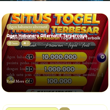
Agen habanero alternatif
Agen Habanero Alternatif Terpercaya
3min
0
Agen habanero alternatif merupakan solusi bagi para
pecinta pedas yang ingin mendapatkan cabe habanero
dengan kualitas terbaik. Cabe habanero dikenal sebagai
salah satu jenis cabe terpedas di dunia yang memiliki […]
Read More