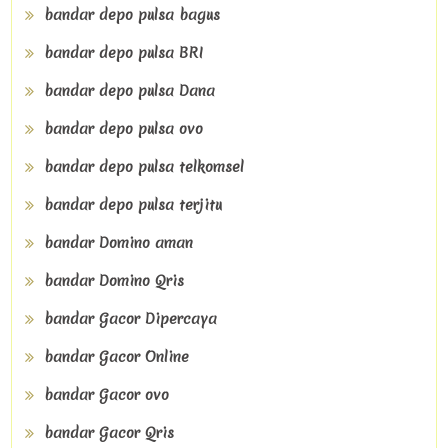
bandar depo pulsa bagus
bandar depo pulsa BRI
bandar depo pulsa Dana
bandar depo pulsa ovo
bandar depo pulsa telkomsel
bandar depo pulsa terjitu
bandar Domino aman
bandar Domino Qris
bandar Gacor Dipercaya
bandar Gacor Online
bandar Gacor ovo
bandar Gacor Qris