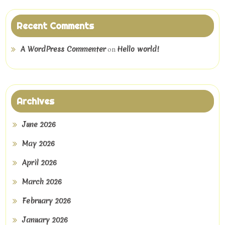
Recent Comments
on
A WordPress Commenter
Hello world!
Archives
June 2026
May 2026
April 2026
March 2026
February 2026
January 2026