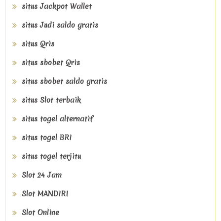
situs Jackpot Wallet
situs Judi saldo gratis
situs Qris
situs sbobet Qris
situs sbobet saldo gratis
situs Slot terbaik
situs togel alternatif
situs togel BRI
situs togel terjitu
Slot 24 Jam
Slot MANDIRI
Slot Online