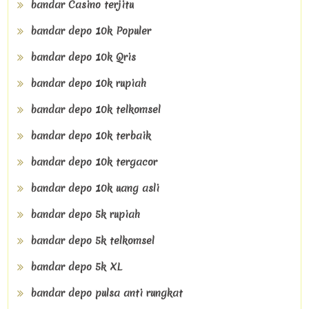
bandar Casino terjitu
bandar depo 10k Populer
bandar depo 10k Qris
bandar depo 10k rupiah
bandar depo 10k telkomsel
bandar depo 10k terbaik
bandar depo 10k tergacor
bandar depo 10k uang asli
bandar depo 5k rupiah
bandar depo 5k telkomsel
bandar depo 5k XL
bandar depo pulsa anti rungkat