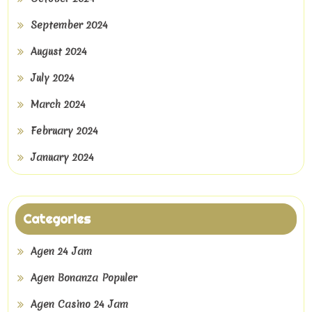
September 2024
August 2024
July 2024
March 2024
February 2024
January 2024
Categories
Agen 24 Jam
Agen Bonanza Populer
Agen Casino 24 Jam