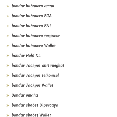
bandar habanero aman
bandar habanero BCA
bandar habanero BNI
bandar habanero tergacor
bandar habanero Wallet
bandar Hoki XL
bandar Jackpot anti rungkat
bandar Jackpot telkomsel
bandar Jackpot Wallet
Bandar omaha
bandar sbobet Dipercaya
bandar sbobet Wallet