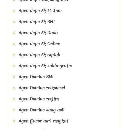
Agen depo 5k 24 Jam
Agen depo 5k BNI
Agen depo 5k Dana
Agen depo 5k Online
Agen depo 5k rupiah
Agen depo 5k saldo gratis
Agen Domino BNI
Agen Domino telkomsel
Agen Domino terjitu
Agen Domino uang asli
Agen Gacor anti rungkat