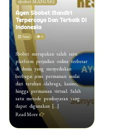
sbobet MANDIRI
Agen Sbobet Mandiri
Terpercaya Dan Terbaik Di
Indonesia
3min
0
Sbobet merupakan salah satu
platform perjudian online terbesar
di dunia yang menyediakan
berbagai jenis permainan mulai
dari taruhan olahraga, kasino,
hingga permainan virtual. Salah
satu metode pembayaran yang
dapat digunakan […]
Read More