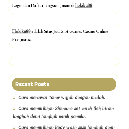
Login dan Daftar langsung main di
hokiku88
Hokiku88
adalah Situs Judi Slot Games Casino Online
Pragmatic..
Recent Posts
Cara merawat Toner wajah dengan mudah.
Cara memutihkan Skincare set untuk flek hitam
langkah demi langkah untuk pemula.
Cara memutihkan Body wash susu langkah demi