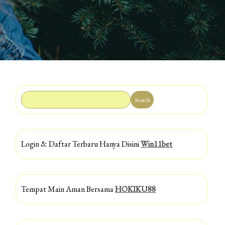
Search
Login & Daftar Terbaru Hanya Disini
Win11bet
Tempat Main Aman Bersama
HOKIKU88