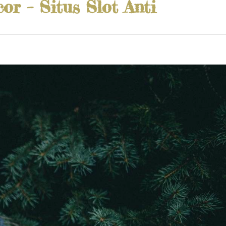
or – Situs Slot Anti