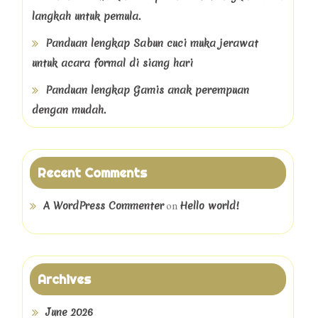
langkah untuk pemula.
Panduan lengkap Sabun cuci muka jerawat
untuk acara formal di siang hari
Panduan lengkap Gamis anak perempuan
dengan mudah.
Recent Comments
on
A WordPress Commenter
Hello world!
Archives
June 2026