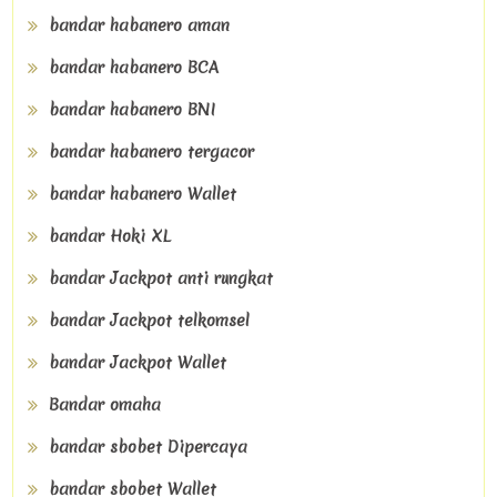
bandar habanero aman
bandar habanero BCA
bandar habanero BNI
bandar habanero tergacor
bandar habanero Wallet
bandar Hoki XL
bandar Jackpot anti rungkat
bandar Jackpot telkomsel
bandar Jackpot Wallet
Bandar omaha
bandar sbobet Dipercaya
bandar sbobet Wallet