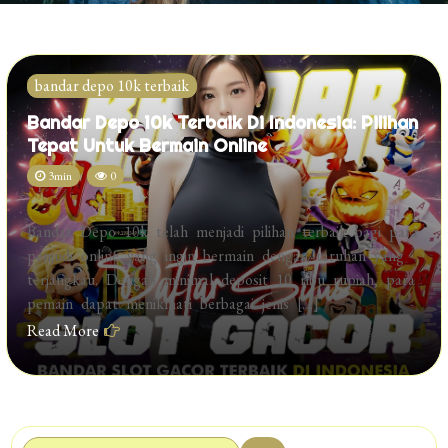
bandar depo 10k terbaik
Bandar Depo 10k Terbaik Di Indonesia: Pilihan
Tepat Untuk Bermain Online
3min
0
Bandar Depo 10k telah menjadi pilihan terbaik bagi para
penjudi online yang ingin bermain dengan taruhan yang
terjangkau. Dengan minimal deposit 10 ribu rupiah, para
pemain dapat menikmati berbagai jenis […]
Read More