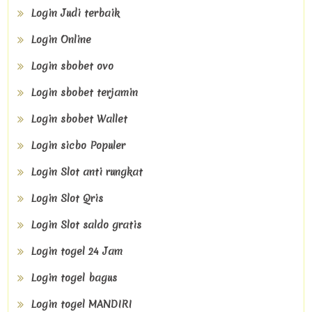
Login Judi terbaik
Login Online
Login sbobet ovo
Login sbobet terjamin
Login sbobet Wallet
Login sicbo Populer
Login Slot anti rungkat
Login Slot Qris
Login Slot saldo gratis
Login togel 24 Jam
Login togel bagus
Login togel MANDIRI