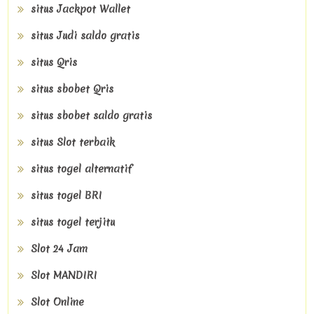
situs Jackpot Wallet
situs Judi saldo gratis
situs Qris
situs sbobet Qris
situs sbobet saldo gratis
situs Slot terbaik
situs togel alternatif
situs togel BRI
situs togel terjitu
Slot 24 Jam
Slot MANDIRI
Slot Online