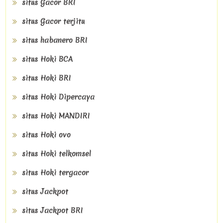
situs Gacor BRI
situs Gacor terjitu
situs habanero BRI
situs Hoki BCA
situs Hoki BRI
situs Hoki Dipercaya
situs Hoki MANDIRI
situs Hoki ovo
situs Hoki telkomsel
situs Hoki tergacor
situs Jackpot
situs Jackpot BRI