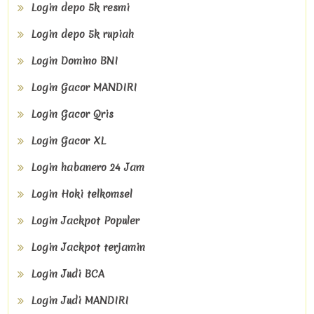
Login depo 5k resmi
Login depo 5k rupiah
Login Domino BNI
Login Gacor MANDIRI
Login Gacor Qris
Login Gacor XL
Login habanero 24 Jam
Login Hoki telkomsel
Login Jackpot Populer
Login Jackpot terjamin
Login Judi BCA
Login Judi MANDIRI