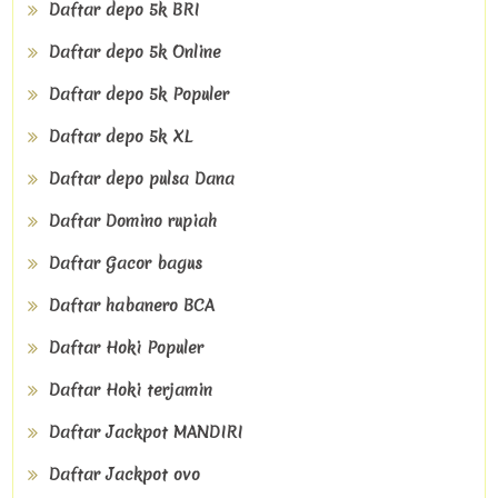
Daftar depo 5k BRI
Daftar depo 5k Online
Daftar depo 5k Populer
Daftar depo 5k XL
Daftar depo pulsa Dana
Daftar Domino rupiah
Daftar Gacor bagus
Daftar habanero BCA
Daftar Hoki Populer
Daftar Hoki terjamin
Daftar Jackpot MANDIRI
Daftar Jackpot ovo