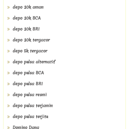
depo 10k aman
depo 10k BCA
depo 10k BRI
depo 10k tergacor
depo 5k tergacor
depo pulsa alternatif
depo pulsa BCA
depo pulsa BRI
depo pulsa resmi
depo pulsa terjamin
depo pulsa terjitu
Domino Dana