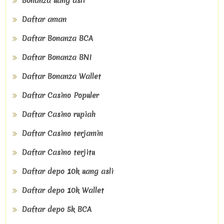
Bonanza uang asli
Daftar aman
Daftar Bonanza BCA
Daftar Bonanza BNI
Daftar Bonanza Wallet
Daftar Casino Populer
Daftar Casino rupiah
Daftar Casino terjamin
Daftar Casino terjitu
Daftar depo 10k uang asli
Daftar depo 10k Wallet
Daftar depo 5k BCA