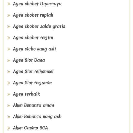
Agen sbobet Dipercaya
Agen sbobet rupiah
Agen sbobet saldo gratis
Agen sbobet terjitu
Agen sicbo uang asli
Agen Slot Dana
Agen Slot telkomsel
Agen Slot terjamin
Agen terbaik
Akun Bonanza aman
Akun Bonanza uang asli
Akun Casino BCA