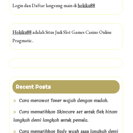
Login dan Daftar langsung main di
hokiku88
Hokiku88
adalah Situs Judi Slot Games Casino Online
Pragmatic..
Recent Posts
Cara merawat Toner wajah dengan mudah.
Cara memutihkan Skincare set untuk flek hitam
langkah demi langkah untuk pemula.
Cara memutihkan Body wash susu langkah demi