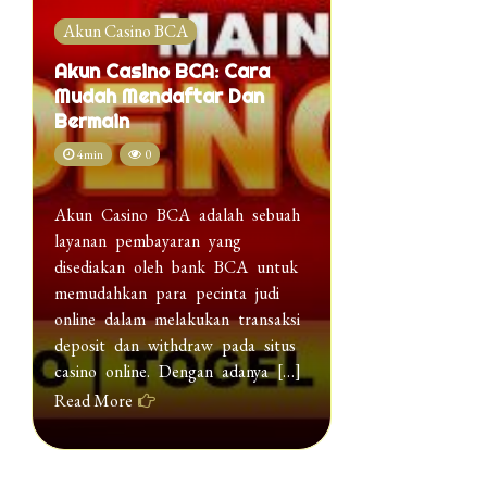
Akun Casino BCA
Akun Casino BCA: Cara
Mudah Mendaftar Dan
Bermain
4min
0
Akun Casino BCA adalah sebuah
layanan pembayaran yang
disediakan oleh bank BCA untuk
memudahkan para pecinta judi
online dalam melakukan transaksi
deposit dan withdraw pada situs
casino online. Dengan adanya […]
Read More