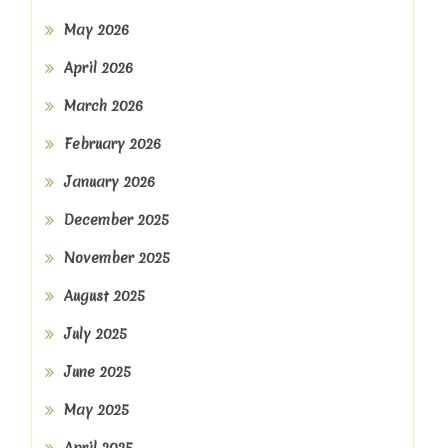
May 2026
April 2026
March 2026
February 2026
January 2026
December 2025
November 2025
August 2025
July 2025
June 2025
May 2025