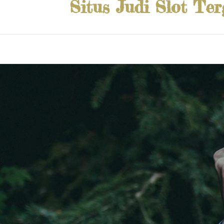
Situs Judi Slot Ter
Skip
to
content