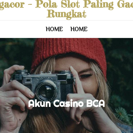
gacor – Pola Slot Paling Gac
Rungkat
HOME
HOME
Akun Casino BCA