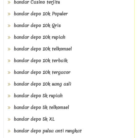
bandar Casino terjitu
bandar depo 10k Populer
bandar depo 10k Qris
bandar depo 10k rupiah
bandar depo 10k telkomsel
bandar depo 10k terbaik
bandar depo 10k tergacor
bandar depo 10k uang asli
bandar depo 5k rupiah
bandar depo 5k telkomsel
bandar depo 5k XL
bandar depo pulsa anti rungkat