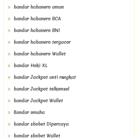
bandar habanero aman
bandar habanero BCA
bandar habanero BNI
bandar habanero tergacor
bandar habanero Wallet
bandar Hoki XL
bandar Jackpot anti rungkat
bandar Jackpot telkomsel
bandar Jackpot Wallet
Bandar omaha
bandar sbobet Dipercaya
bandar sbobet Wallet