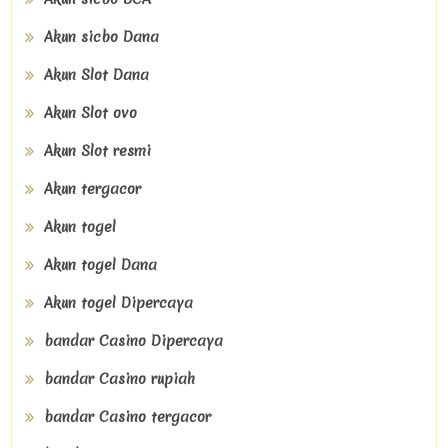
Akun sicbo Dana
Akun Slot Dana
Akun Slot ovo
Akun Slot resmi
Akun tergacor
Akun togel
Akun togel Dana
Akun togel Dipercaya
bandar Casino Dipercaya
bandar Casino rupiah
bandar Casino tergacor