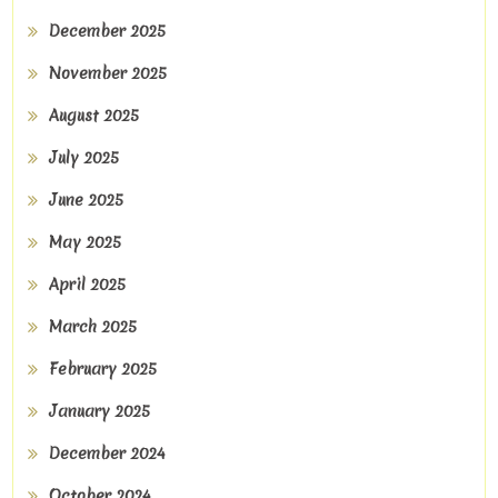
December 2025
November 2025
August 2025
July 2025
June 2025
May 2025
April 2025
March 2025
February 2025
January 2025
December 2024
October 2024