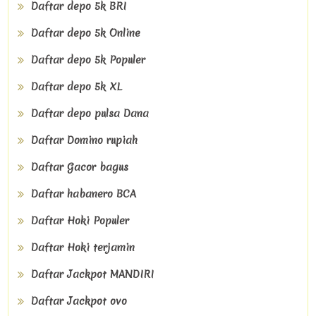
Daftar depo 5k BRI
Daftar depo 5k Online
Daftar depo 5k Populer
Daftar depo 5k XL
Daftar depo pulsa Dana
Daftar Domino rupiah
Daftar Gacor bagus
Daftar habanero BCA
Daftar Hoki Populer
Daftar Hoki terjamin
Daftar Jackpot MANDIRI
Daftar Jackpot ovo