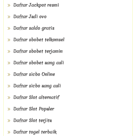
Daftar Jackpot resmi
Daftar Judi ovo
Daftar saldo gratis
Daftar sbobet telkomsel
Daftar sbobet terjamin
Daftar sbobet uang asli
Daftar sicbo Online
Daftar sicbo uang asli
Daftar Slot alternatif
Daftar Slot Populer
Daftar Slot terjitu
Daftar togel terbaik