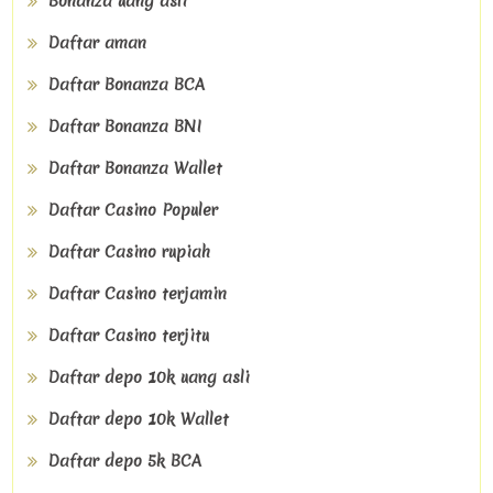
Bonanza uang asli
Daftar aman
Daftar Bonanza BCA
Daftar Bonanza BNI
Daftar Bonanza Wallet
Daftar Casino Populer
Daftar Casino rupiah
Daftar Casino terjamin
Daftar Casino terjitu
Daftar depo 10k uang asli
Daftar depo 10k Wallet
Daftar depo 5k BCA