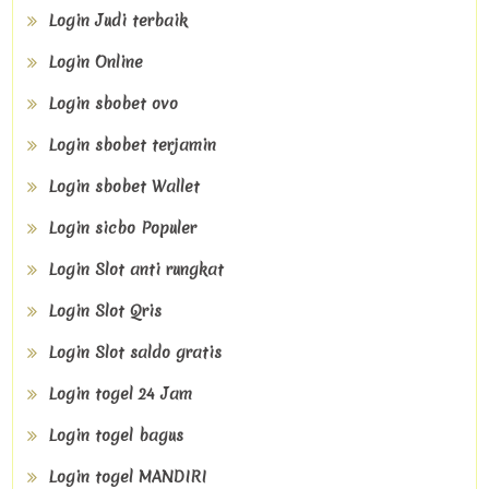
Login Judi terbaik
Login Online
Login sbobet ovo
Login sbobet terjamin
Login sbobet Wallet
Login sicbo Populer
Login Slot anti rungkat
Login Slot Qris
Login Slot saldo gratis
Login togel 24 Jam
Login togel bagus
Login togel MANDIRI