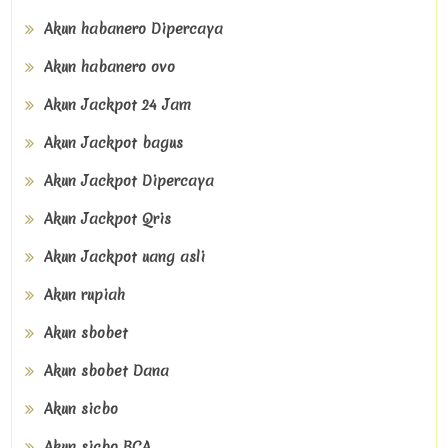
Akun habanero Dipercaya
Akun habanero ovo
Akun Jackpot 24 Jam
Akun Jackpot bagus
Akun Jackpot Dipercaya
Akun Jackpot Qris
Akun Jackpot uang asli
Akun rupiah
Akun sbobet
Akun sbobet Dana
Akun sicbo
Akun sicbo BCA