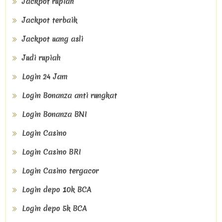
Jackpot rupiah
Jackpot terbaik
Jackpot uang asli
Judi rupiah
Login 24 Jam
Login Bonanza anti rungkat
Login Bonanza BNI
Login Casino
Login Casino BRI
Login Casino tergacor
Login depo 10k BCA
Login depo 5k BCA