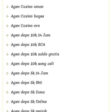
Agen Casino aman
Agen Casino bagus
Agen Casino ovo
Agen depo 10k 24 Jam
Agen depo 10k BCA
Agen depo 10k saldo gratis
Agen depo 10k uang asli
Agen depo 5k 24 Jam
Agen depo 5k BNI
Agen depo 5k Dana
Agen depo 5k Online
Agen depo 5k rupiah