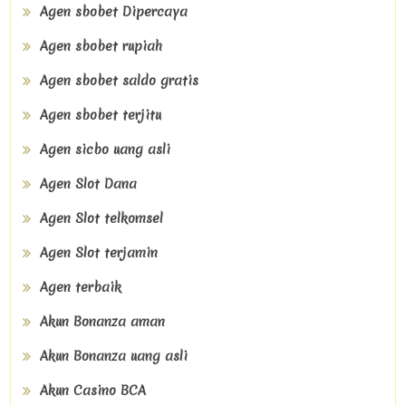
Agen sbobet Dipercaya
Agen sbobet rupiah
Agen sbobet saldo gratis
Agen sbobet terjitu
Agen sicbo uang asli
Agen Slot Dana
Agen Slot telkomsel
Agen Slot terjamin
Agen terbaik
Akun Bonanza aman
Akun Bonanza uang asli
Akun Casino BCA