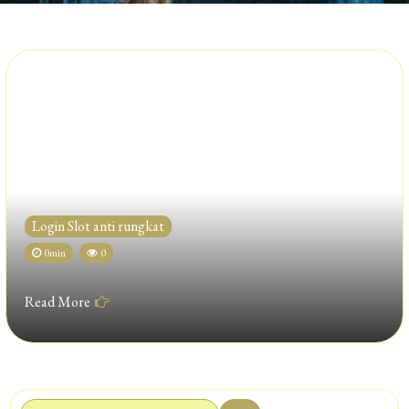
Login Slot anti rungkat
0min
0
Read More