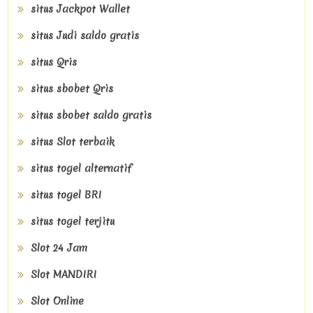
situs Jackpot Wallet
situs Judi saldo gratis
situs Qris
situs sbobet Qris
situs sbobet saldo gratis
situs Slot terbaik
situs togel alternatif
situs togel BRI
situs togel terjitu
Slot 24 Jam
Slot MANDIRI
Slot Online