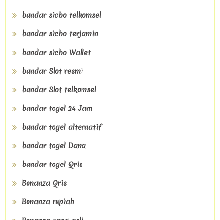
bandar sicbo telkomsel
bandar sicbo terjamin
bandar sicbo Wallet
bandar Slot resmi
bandar Slot telkomsel
bandar togel 24 Jam
bandar togel alternatif
bandar togel Dana
bandar togel Qris
Bonanza Qris
Bonanza rupiah