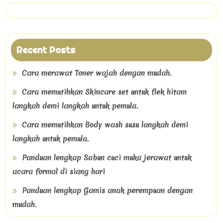
Recent Posts
Cara merawat Toner wajah dengan mudah.
Cara memutihkan Skincare set untuk flek hitam
langkah demi langkah untuk pemula.
Cara memutihkan Body wash susu langkah demi
langkah untuk pemula.
Panduan lengkap Sabun cuci muka jerawat untuk
acara formal di siang hari
Panduan lengkap Gamis anak perempuan dengan
mudah.