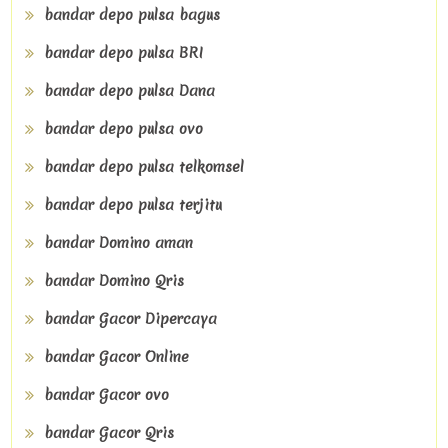
bandar depo pulsa bagus
bandar depo pulsa BRI
bandar depo pulsa Dana
bandar depo pulsa ovo
bandar depo pulsa telkomsel
bandar depo pulsa terjitu
bandar Domino aman
bandar Domino Qris
bandar Gacor Dipercaya
bandar Gacor Online
bandar Gacor ovo
bandar Gacor Qris