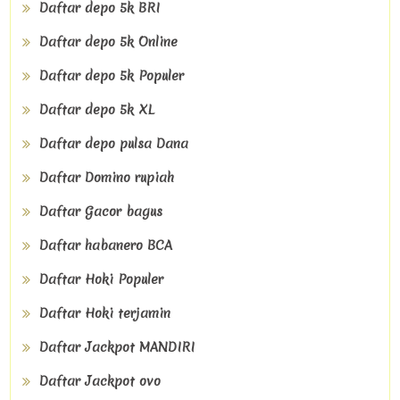
Daftar depo 5k BRI
Daftar depo 5k Online
Daftar depo 5k Populer
Daftar depo 5k XL
Daftar depo pulsa Dana
Daftar Domino rupiah
Daftar Gacor bagus
Daftar habanero BCA
Daftar Hoki Populer
Daftar Hoki terjamin
Daftar Jackpot MANDIRI
Daftar Jackpot ovo