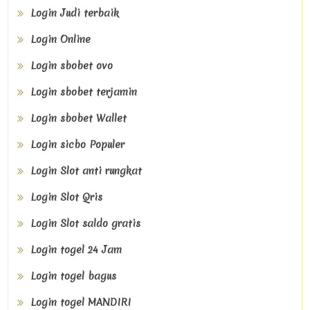
Login Judi terbaik
Login Online
Login sbobet ovo
Login sbobet terjamin
Login sbobet Wallet
Login sicbo Populer
Login Slot anti rungkat
Login Slot Qris
Login Slot saldo gratis
Login togel 24 Jam
Login togel bagus
Login togel MANDIRI