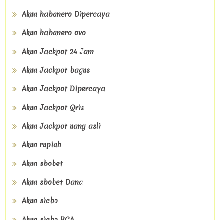
Akun habanero Dipercaya
Akun habanero ovo
Akun Jackpot 24 Jam
Akun Jackpot bagus
Akun Jackpot Dipercaya
Akun Jackpot Qris
Akun Jackpot uang asli
Akun rupiah
Akun sbobet
Akun sbobet Dana
Akun sicbo
Akun sicbo BCA