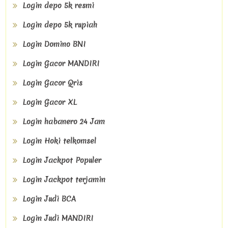
Login depo 5k resmi
Login depo 5k rupiah
Login Domino BNI
Login Gacor MANDIRI
Login Gacor Qris
Login Gacor XL
Login habanero 24 Jam
Login Hoki telkomsel
Login Jackpot Populer
Login Jackpot terjamin
Login Judi BCA
Login Judi MANDIRI