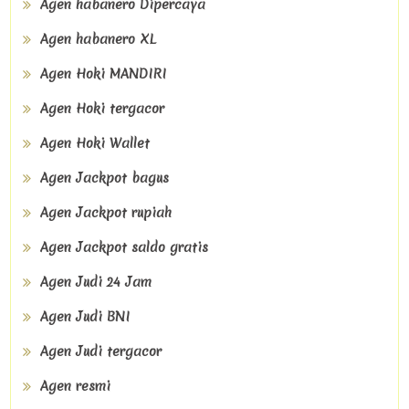
Agen habanero Dipercaya
Agen habanero XL
Agen Hoki MANDIRI
Agen Hoki tergacor
Agen Hoki Wallet
Agen Jackpot bagus
Agen Jackpot rupiah
Agen Jackpot saldo gratis
Agen Judi 24 Jam
Agen Judi BNI
Agen Judi tergacor
Agen resmi