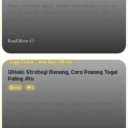
Dunia permainan digital semakin berkembang pesat, dan
Agen 24 Jam
Agen Bonanza Populer
para pemain kini membutuhkan platform yang tidak
Agen Casino 24 Jam
Agen Casino aman
hanya lengkap, tetapi juga cepat, aman, serta mampu
Agen Casino bagus
Agen Casino ovo
memberikan peluang kemenangan yang lebih besar. Salah
Agen depo 10k BCA
Agen depo 10k saldo gratis
satu […]
Agen depo 10k uang asli
Agen depo 5k 24 Jam
Read More
Agen depo 5k BNI
Agen depo 5k Dana
Agen depo 5k Online
Akun togel Dipercaya
Login 24 Jam
situs depo 10k ovo
12Hoki: Strategi Menang, Cara Pasang Togel
Paling Jitu
4min
0
Dalam dunia permainan digital, tidak semua platform
mampu memberikan pengalaman yang konsisten, cepat,
dan aman. Namun, 12Hoki berhasil menempatkan dirinya
sebagai salah satu situs paling populer berkat stabilitas