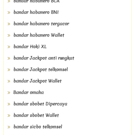
bandar habanero BCA
bandar habanero BNI
bandar habanero tergacor
bandar habanero Wallet
bandar Hoki XL
bandar Jackpot anti rungkat
bandar Jackpot telkomsel
bandar Jackpot Wallet
Bandar omaha
bandar sbobet Dipercaya
bandar sbobet Wallet
bandar sicbo telkomsel