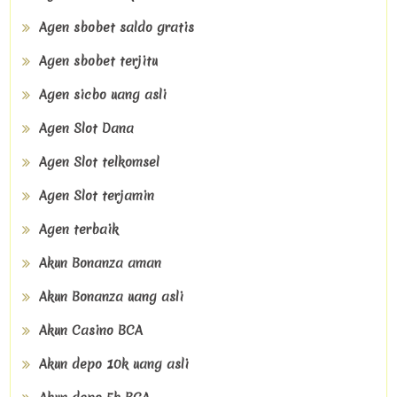
Agen sbobet saldo gratis
Agen sbobet terjitu
Agen sicbo uang asli
Agen Slot Dana
Agen Slot telkomsel
Agen Slot terjamin
Agen terbaik
Akun Bonanza aman
Akun Bonanza uang asli
Akun Casino BCA
Akun depo 10k uang asli