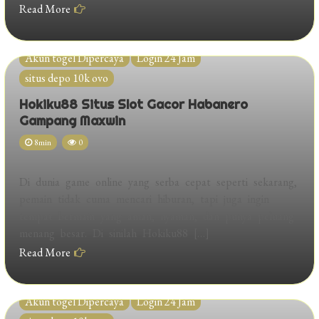
Read More
Agen depo 10k saldo gratis
Agen depo 5k 24 Jam
Agen depo 5k BNI
Agen depo 5k Online
Akun togel Dipercaya
Login 24 Jam
situs depo 10k ovo
Hokiku88 Situs Slot Gacor Habanero
Gampang Maxwin
8min
0
Di dunia game online yang serba cepat seperti sekarang,
pemain tidak cuma mencari hiburan, tapi juga ingin
tempat bermain yang aman, nyaman, dan punya peluang
menang besar. Di sinilah Hokiku88 […]
Agen Bonanza Populer
Agen Casino ovo
Read More
Agen depo 10k saldo gratis
Agen depo 5k 24 Jam
Agen depo 5k BNI
Agen depo 5k Online
Akun togel Dipercaya
Login 24 Jam