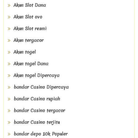
Akun Slot Dana
Akun Slot ovo
Akun Slot resmi
Akun tergacor
Akun togel
Akun togel Dana
Akun togel Dipercaya
bandar Casino Dipercaya
bandar Casino rupiah
bandar Casino tergacor
bandar Casino terjitu
bandar depo 10k Populer