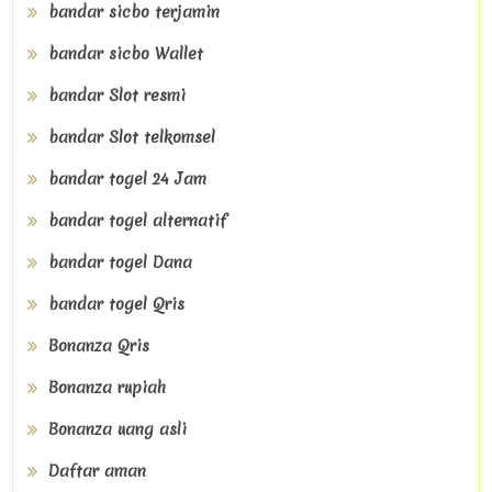
bandar sicbo terjamin
bandar sicbo Wallet
bandar Slot resmi
bandar Slot telkomsel
bandar togel 24 Jam
bandar togel alternatif
bandar togel Dana
bandar togel Qris
Bonanza Qris
Bonanza rupiah
Bonanza uang asli
Daftar aman