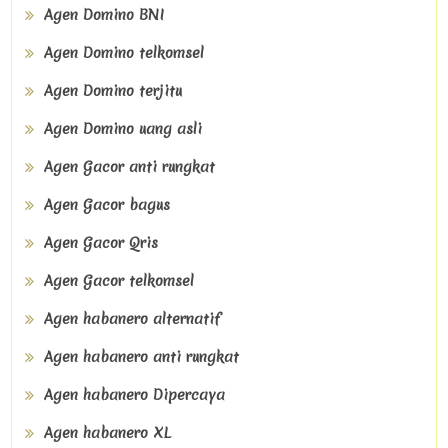
Agen Domino BNI
Agen Domino telkomsel
Agen Domino terjitu
Agen Domino uang asli
Agen Gacor anti rungkat
Agen Gacor bagus
Agen Gacor Qris
Agen Gacor telkomsel
Agen habanero alternatif
Agen habanero anti rungkat
Agen habanero Dipercaya
Agen habanero XL