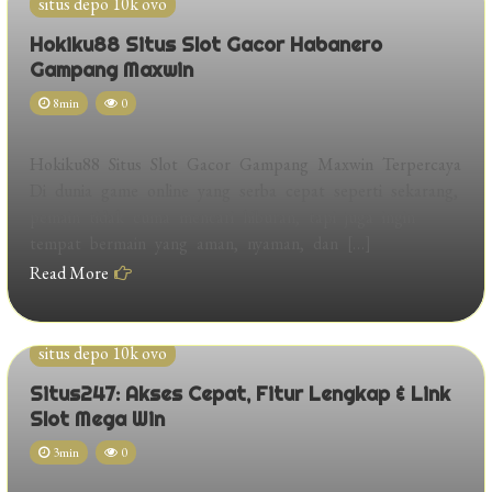
situs depo 10k ovo
Hokiku88 Situs Slot Gacor Habanero
Gampang Maxwin
8min
0
Hokiku88 Situs Slot Gacor Gampang Maxwin Terpercaya
Di dunia game online yang serba cepat seperti sekarang,
pemain tidak cuma mencari hiburan, tapi juga ingin
Agen Bonanza Populer
Agen Casino ovo
tempat bermain yang aman, nyaman, dan […]
Agen depo 10k saldo gratis
Agen depo 5k 24 Jam
Read More
Agen depo 5k BNI
Agen depo 5k Online
Akun togel Dipercaya
Login 24 Jam
situs depo 10k ovo
Situs247: Akses Cepat, Fitur Lengkap & Link
Slot Mega Win
3min
0