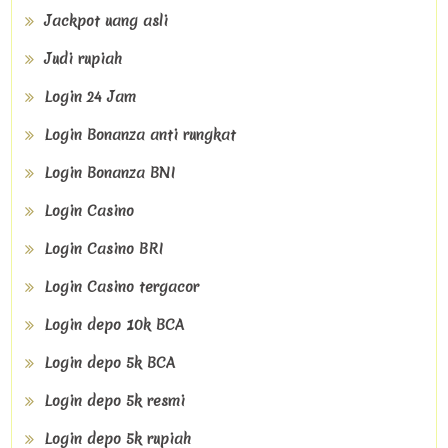
Jackpot uang asli
Judi rupiah
Login 24 Jam
Login Bonanza anti rungkat
Login Bonanza BNI
Login Casino
Login Casino BRI
Login Casino tergacor
Login depo 10k BCA
Login depo 5k BCA
Login depo 5k resmi
Login depo 5k rupiah