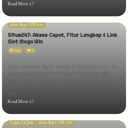
Agen depo 10k saldo gratis
Agen depo 5k 24 Jam
Read More
Agen depo 5k BNI
Agen depo 5k Online
Akun togel Dipercaya
Login 24 Jam
situs depo 10k ovo
Situs247: Akses Cepat, Fitur Lengkap & Link
Slot Mega Win
3min
0
Dunia permainan digital semakin berkembang pesat, dan
Agen 24 Jam
Agen Bonanza Populer
para pemain kini membutuhkan platform yang tidak
Agen Casino 24 Jam
Agen Casino aman
hanya lengkap, tetapi juga cepat, aman, serta mampu
Agen Casino bagus
Agen Casino ovo
memberikan peluang kemenangan yang lebih besar. Salah
Agen depo 10k BCA
Agen depo 10k saldo gratis
satu […]
Agen depo 10k uang asli
Agen depo 5k 24 Jam
Read More
Agen depo 5k BNI
Agen depo 5k Dana
Agen depo 5k Online
Akun togel Dipercaya
Login 24 Jam
situs depo 10k ovo