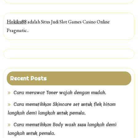
Hokiku88
adalah Situs Judi Slot Games Casino Online
Pragmatic..
Recent Posts
Cara merawat Toner wajah dengan mudah.
Cara memutihkan Skincare set untuk flek hitam
langkah demi langkah untuk pemula.
Cara memutihkan Body wash susu langkah demi
langkah untuk pemula.