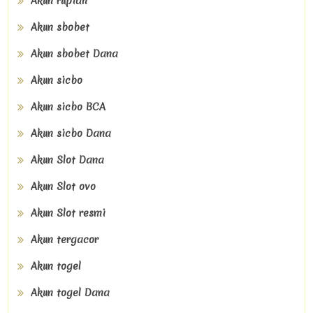
Akun rupiah
Akun sbobet
Akun sbobet Dana
Akun sicbo
Akun sicbo BCA
Akun sicbo Dana
Akun Slot Dana
Akun Slot ovo
Akun Slot resmi
Akun tergacor
Akun togel
Akun togel Dana