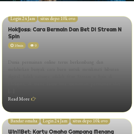
Agen depo 5k 24 Jam
Agen depo 5k BNI
Agen depo 5k Online
Akun togel Dipercaya
Login 24 Jam
situs depo 10k ovo
Hokijoss: Cara Bermain Dan Bet Di Stream N
Spin
10min
0
Dunia permainan online terus berkembang dan
melahirkan banyak cara baru untuk menikmati hiburan
digital. Salah satunya adalah fitur Stream n Spin di
Hokijoss, di mana kamu bisa menonton permainan slot
[…]
Read More
Agen depo 5k 24 Jam
Agen depo 5k BNI
Agen depo 5k Online
Akun togel Dipercaya
Bandar omaha
Login 24 Jam
situs depo 10k ovo
Win11Bet: Kartu Omaha Gampang Menang