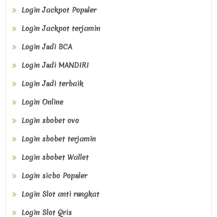
Login Jackpot Populer
Login Jackpot terjamin
Login Judi BCA
Login Judi MANDIRI
Login Judi terbaik
Login Online
Login sbobet ovo
Login sbobet terjamin
Login sbobet Wallet
Login sicbo Populer
Login Slot anti rungkat
Login Slot Qris