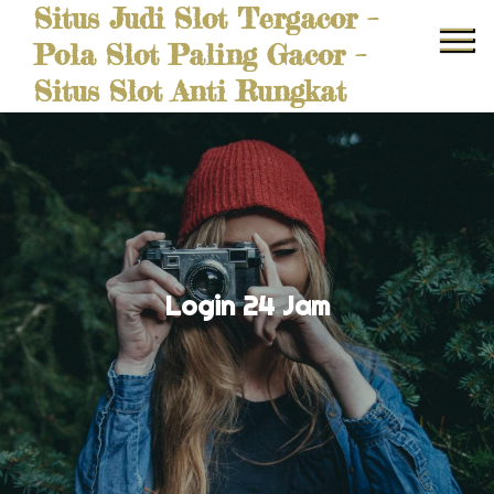
Situs Judi Slot Tergacor –
Skip
to
Pola Slot Paling Gacor –
content
Situs Slot Anti Rungkat
Login 24 Jam
Agen 24 Jam
Agen Casino 24 Jam
Agen Casino aman
Agen depo 10k BCA
Agen depo 10k saldo gratis