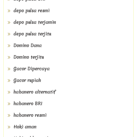
depo pulsa resmi
depo pulsa terjamin
depo pulsa terjitu
Domino Dana
Domino terjitu
Gacor Dipercaya
Gacor rupiah
habanero alternatif
habanero BRI
habanero resmi
Hoki aman