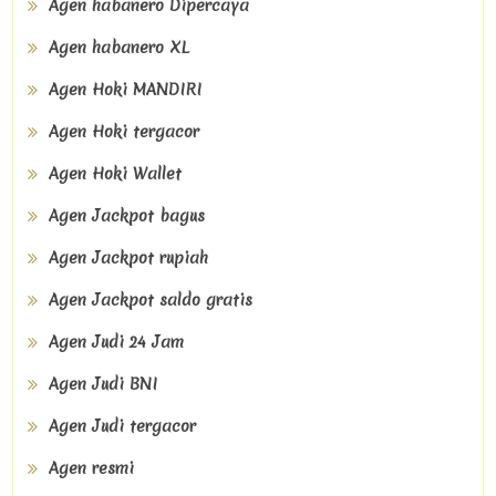
Agen habanero Dipercaya
Agen habanero XL
Agen Hoki MANDIRI
Agen Hoki tergacor
Agen Hoki Wallet
Agen Jackpot bagus
Agen Jackpot rupiah
Agen Jackpot saldo gratis
Agen Judi 24 Jam
Agen Judi BNI
Agen Judi tergacor
Agen resmi