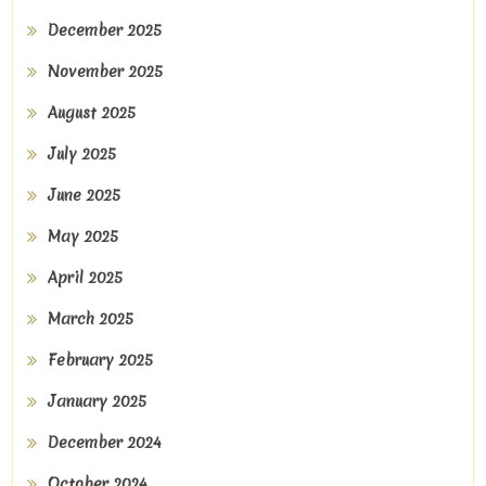
December 2025
November 2025
August 2025
July 2025
June 2025
May 2025
April 2025
March 2025
February 2025
January 2025
December 2024
October 2024