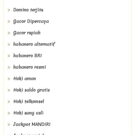
Domino terjitu
Gacor Dipercaya
Gacor rupiah
habanero alternatif
habanero BRI
habanero resmi
Hoki aman
Hoki saldo gratis
Hoki telkomsel
Hoki uang asli
Jackpot MANDIRI