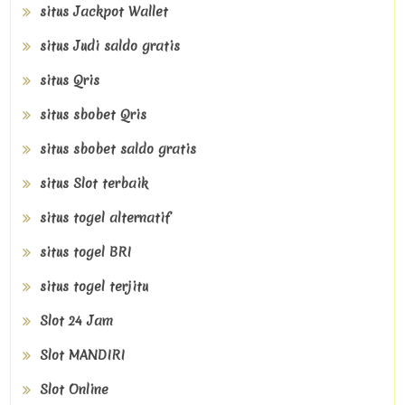
situs Jackpot Wallet
situs Judi saldo gratis
situs Qris
situs sbobet Qris
situs sbobet saldo gratis
situs Slot terbaik
situs togel alternatif
situs togel BRI
situs togel terjitu
Slot 24 Jam
Slot MANDIRI
Slot Online