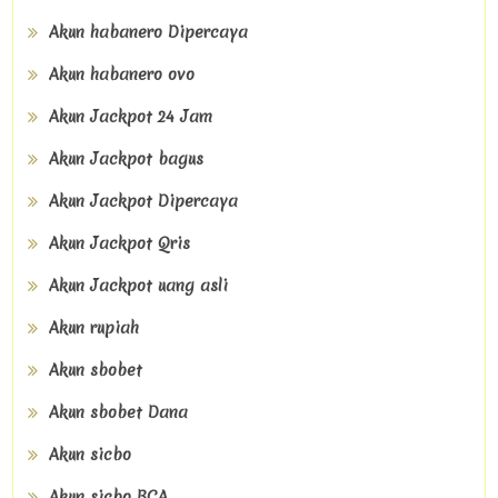
Akun habanero Dipercaya
Akun habanero ovo
Akun Jackpot 24 Jam
Akun Jackpot bagus
Akun Jackpot Dipercaya
Akun Jackpot Qris
Akun Jackpot uang asli
Akun rupiah
Akun sbobet
Akun sbobet Dana
Akun sicbo
Akun sicbo BCA