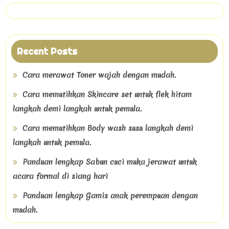
Recent Posts
Cara merawat Toner wajah dengan mudah.
Cara memutihkan Skincare set untuk flek hitam
langkah demi langkah untuk pemula.
Cara memutihkan Body wash susu langkah demi
langkah untuk pemula.
Panduan lengkap Sabun cuci muka jerawat untuk
acara formal di siang hari
Panduan lengkap Gamis anak perempuan dengan
mudah.