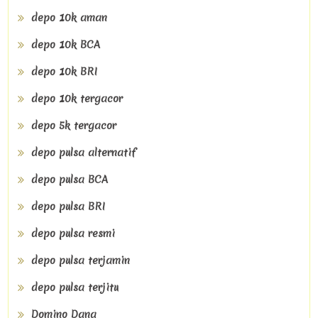
depo 10k aman
depo 10k BCA
depo 10k BRI
depo 10k tergacor
depo 5k tergacor
depo pulsa alternatif
depo pulsa BCA
depo pulsa BRI
depo pulsa resmi
depo pulsa terjamin
depo pulsa terjitu
Domino Dana