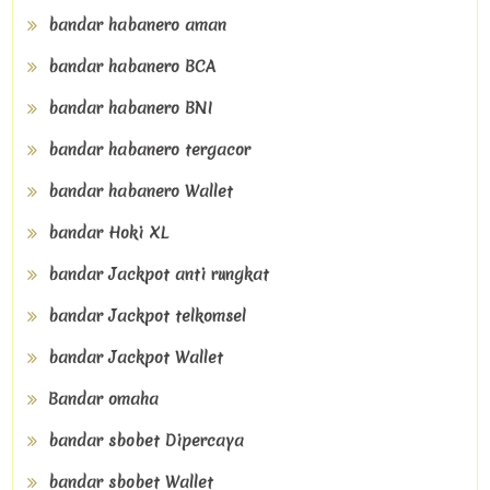
bandar habanero aman
bandar habanero BCA
bandar habanero BNI
bandar habanero tergacor
bandar habanero Wallet
bandar Hoki XL
bandar Jackpot anti rungkat
bandar Jackpot telkomsel
bandar Jackpot Wallet
Bandar omaha
bandar sbobet Dipercaya
bandar sbobet Wallet