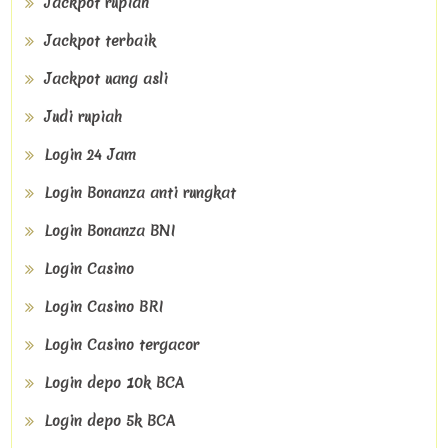
Jackpot rupiah
Jackpot terbaik
Jackpot uang asli
Judi rupiah
Login 24 Jam
Login Bonanza anti rungkat
Login Bonanza BNI
Login Casino
Login Casino BRI
Login Casino tergacor
Login depo 10k BCA
Login depo 5k BCA