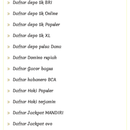
Daftar depo 5k BRI
Daftar depo 5k Online
Daftar depo 5k Populer
Daftar depo 5k XL
Daftar depo pulsa Dana
Daftar Domino rupiah
Daftar Gacor bagus
Daftar habanero BCA
Daftar Hoki Populer
Daftar Hoki terjamin
Daftar Jackpot MANDIRI
Daftar Jackpot ovo