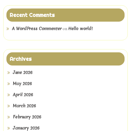
Recent Comments
on
A WordPress Commenter
Hello world!
Archives
June 2026
May 2026
April 2026
March 2026
February 2026
January 2026