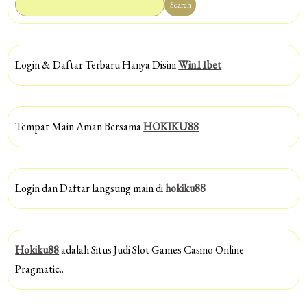
Search
Login & Daftar Terbaru Hanya Disini
Win11bet
Tempat Main Aman Bersama
HOKIKU88
Login dan Daftar langsung main di
hokiku88
Hokiku88
adalah Situs Judi Slot Games Casino Online
Pragmatic..