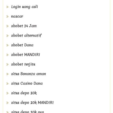
Login uang asli
nascar
sbobet 24 Jam
sbobet alternatif
sbobet Dana
sbobet MANDIRI
sbobet terjitu
situs Bonanza aman
situs Casino Dana
situs depo 10k
situs depo 10k MANDIRI
situs depo 10k ovo