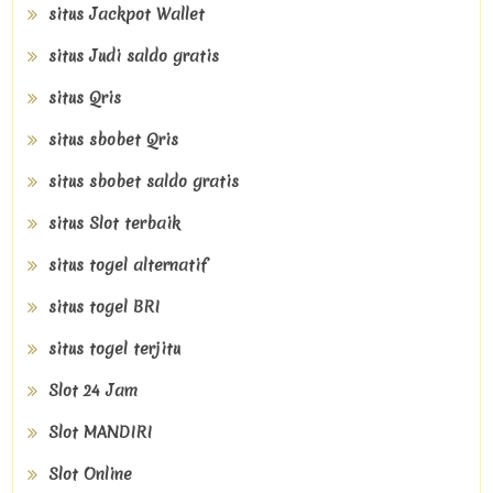
situs Jackpot Wallet
situs Judi saldo gratis
situs Qris
situs sbobet Qris
situs sbobet saldo gratis
situs Slot terbaik
situs togel alternatif
situs togel BRI
situs togel terjitu
Slot 24 Jam
Slot MANDIRI
Slot Online