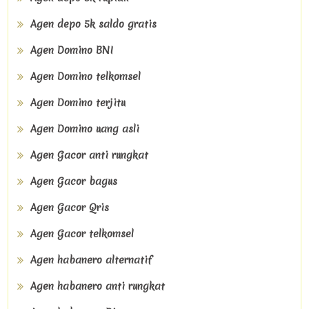
Agen depo 5k saldo gratis
Agen Domino BNI
Agen Domino telkomsel
Agen Domino terjitu
Agen Domino uang asli
Agen Gacor anti rungkat
Agen Gacor bagus
Agen Gacor Qris
Agen Gacor telkomsel
Agen habanero alternatif
Agen habanero anti rungkat