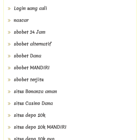
Login uang asli
nascar
sbobet 24 Jam
sbobet alternatif
sbobet Dana
sbobet MANDIRI
sbobet terjitu
situs Bonanza aman
situs Casino Dana
situs depo 10k
situs depo 10k MANDIRI
situs depo 10k ovo