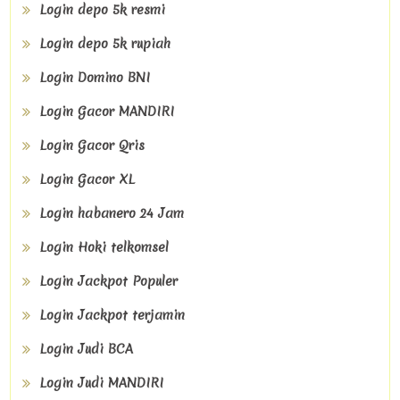
Login depo 5k resmi
Login depo 5k rupiah
Login Domino BNI
Login Gacor MANDIRI
Login Gacor Qris
Login Gacor XL
Login habanero 24 Jam
Login Hoki telkomsel
Login Jackpot Populer
Login Jackpot terjamin
Login Judi BCA
Login Judi MANDIRI