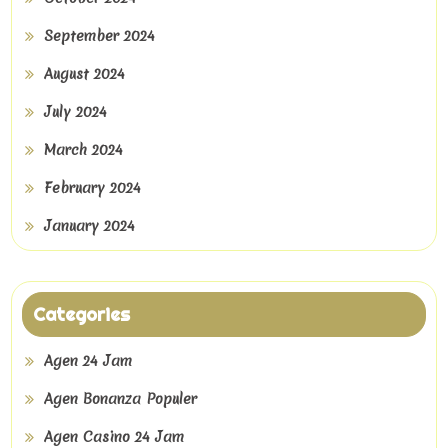
September 2024
August 2024
July 2024
March 2024
February 2024
January 2024
Categories
Agen 24 Jam
Agen Bonanza Populer
Agen Casino 24 Jam