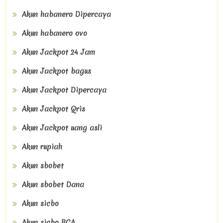
Akun habanero Dipercaya
Akun habanero ovo
Akun Jackpot 24 Jam
Akun Jackpot bagus
Akun Jackpot Dipercaya
Akun Jackpot Qris
Akun Jackpot uang asli
Akun rupiah
Akun sbobet
Akun sbobet Dana
Akun sicbo
Akun sicbo BCA