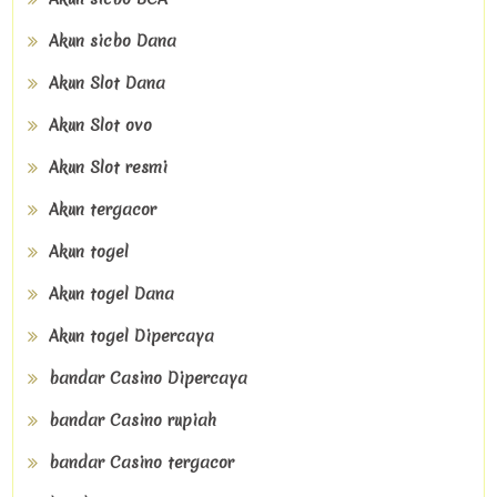
Akun sicbo Dana
Akun Slot Dana
Akun Slot ovo
Akun Slot resmi
Akun tergacor
Akun togel
Akun togel Dana
Akun togel Dipercaya
bandar Casino Dipercaya
bandar Casino rupiah
bandar Casino tergacor