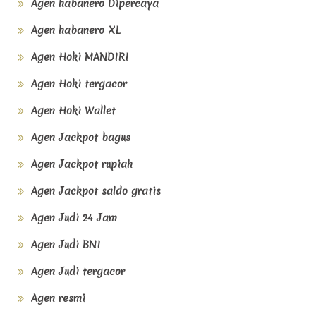
Agen habanero Dipercaya
Agen habanero XL
Agen Hoki MANDIRI
Agen Hoki tergacor
Agen Hoki Wallet
Agen Jackpot bagus
Agen Jackpot rupiah
Agen Jackpot saldo gratis
Agen Judi 24 Jam
Agen Judi BNI
Agen Judi tergacor
Agen resmi