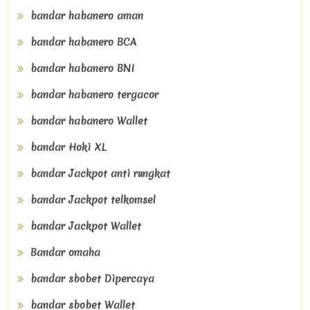
bandar habanero aman
bandar habanero BCA
bandar habanero BNI
bandar habanero tergacor
bandar habanero Wallet
bandar Hoki XL
bandar Jackpot anti rungkat
bandar Jackpot telkomsel
bandar Jackpot Wallet
Bandar omaha
bandar sbobet Dipercaya
bandar sbobet Wallet