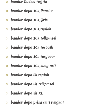
bandar Casino terjitu
bandar depo 10k Populer
bandar depo 10k Qris
bandar depo 10k rupiah
bandar depo 10k telkomsel
bandar depo 10k terbaik
bandar depo 10k tergacor
bandar depo 10k uang asli
bandar depo 5k rupiah
bandar depo 5k telkomsel
bandar depo 5k XL
bandar depo pulsa anti rungkat