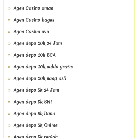
Agen Casino aman
Agen Casino bagus
Agen Casino ovo
Agen depo 10k 24 Jam
Agen depo 10k BCA
Agen depo 10k saldo gratis
Agen depo 10k uang asli
Agen depo 5k 24 Jam
Agen depo 5k BNI
Agen depo 5k Dana
Agen depo 5k Online
Agen depo 5k rupiah