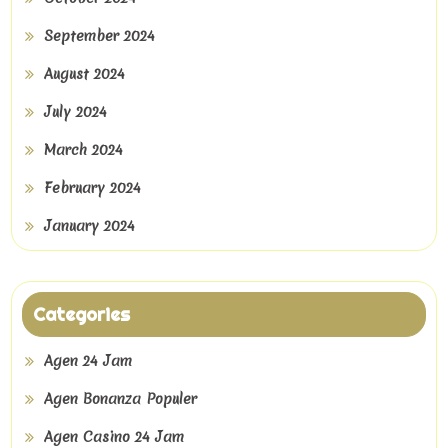
September 2024
August 2024
July 2024
March 2024
February 2024
January 2024
Categories
Agen 24 Jam
Agen Bonanza Populer
Agen Casino 24 Jam