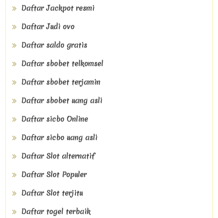
Daftar Jackpot resmi
Daftar Judi ovo
Daftar saldo gratis
Daftar sbobet telkomsel
Daftar sbobet terjamin
Daftar sbobet uang asli
Daftar sicbo Online
Daftar sicbo uang asli
Daftar Slot alternatif
Daftar Slot Populer
Daftar Slot terjitu
Daftar togel terbaik