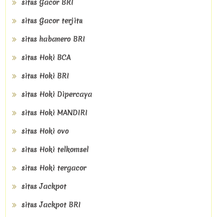
situs Gacor BRI
situs Gacor terjitu
situs habanero BRI
situs Hoki BCA
situs Hoki BRI
situs Hoki Dipercaya
situs Hoki MANDIRI
situs Hoki ovo
situs Hoki telkomsel
situs Hoki tergacor
situs Jackpot
situs Jackpot BRI