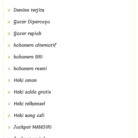
Domino terjitu
Gacor Dipercaya
Gacor rupiah
habanero alternatif
habanero BRI
habanero resmi
Hoki aman
Hoki saldo gratis
Hoki telkomsel
Hoki uang asli
Jackpot MANDIRI