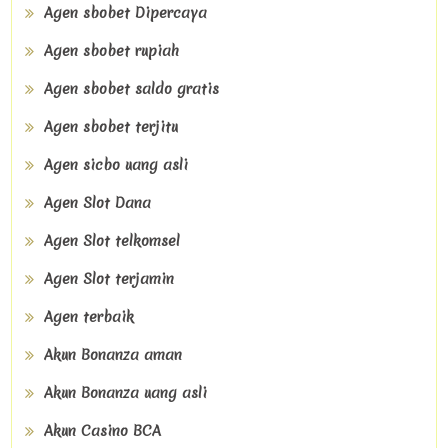
Agen sbobet Dipercaya
Agen sbobet rupiah
Agen sbobet saldo gratis
Agen sbobet terjitu
Agen sicbo uang asli
Agen Slot Dana
Agen Slot telkomsel
Agen Slot terjamin
Agen terbaik
Akun Bonanza aman
Akun Bonanza uang asli
Akun Casino BCA