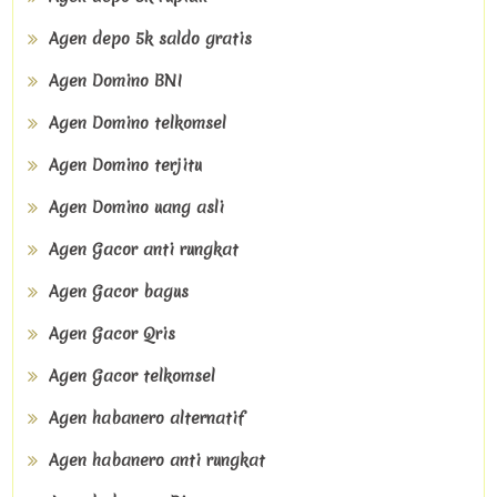
Agen depo 5k saldo gratis
Agen Domino BNI
Agen Domino telkomsel
Agen Domino terjitu
Agen Domino uang asli
Agen Gacor anti rungkat
Agen Gacor bagus
Agen Gacor Qris
Agen Gacor telkomsel
Agen habanero alternatif
Agen habanero anti rungkat