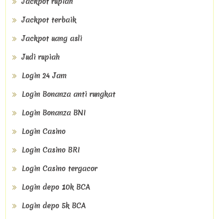
Jackpot rupiah
Jackpot terbaik
Jackpot uang asli
Judi rupiah
Login 24 Jam
Login Bonanza anti rungkat
Login Bonanza BNI
Login Casino
Login Casino BRI
Login Casino tergacor
Login depo 10k BCA
Login depo 5k BCA