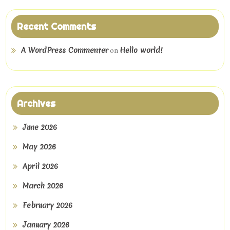
Recent Comments
on
A WordPress Commenter
Hello world!
Archives
June 2026
May 2026
April 2026
March 2026
February 2026
January 2026