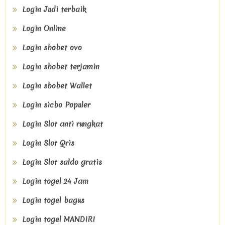
Login Judi terbaik
Login Online
Login sbobet ovo
Login sbobet terjamin
Login sbobet Wallet
Login sicbo Populer
Login Slot anti rungkat
Login Slot Qris
Login Slot saldo gratis
Login togel 24 Jam
Login togel bagus
Login togel MANDIRI