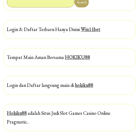
Search
Login & Daftar Terbaru Hanya Disini
Win11bet
Tempat Main Aman Bersama
HOKIKU88
Login dan Daftar langsung main di
hokiku88
Hokiku88
adalah Situs Judi Slot Games Casino Online
Pragmatic..