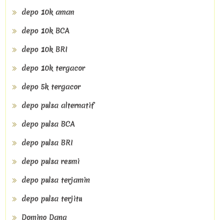
depo 10k aman
depo 10k BCA
depo 10k BRI
depo 10k tergacor
depo 5k tergacor
depo pulsa alternatif
depo pulsa BCA
depo pulsa BRI
depo pulsa resmi
depo pulsa terjamin
depo pulsa terjitu
Domino Dana