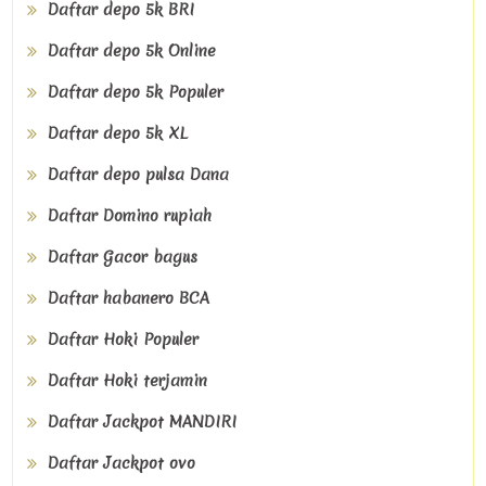
Daftar depo 5k BRI
Daftar depo 5k Online
Daftar depo 5k Populer
Daftar depo 5k XL
Daftar depo pulsa Dana
Daftar Domino rupiah
Daftar Gacor bagus
Daftar habanero BCA
Daftar Hoki Populer
Daftar Hoki terjamin
Daftar Jackpot MANDIRI
Daftar Jackpot ovo