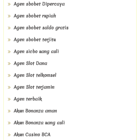
Agen sbobet Dipercaya
Agen sbobet rupiah
Agen sbobet saldo gratis
Agen sbobet terjitu
Agen sicbo uang asli
Agen Slot Dana
Agen Slot telkomsel
Agen Slot terjamin
Agen terbaik
Akun Bonanza aman
Akun Bonanza uang asli
Akun Casino BCA