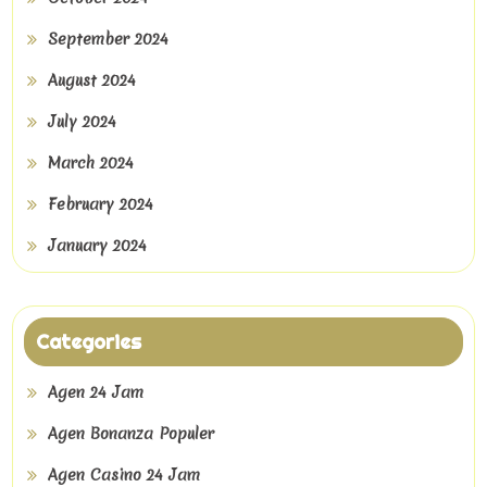
September 2024
August 2024
July 2024
March 2024
February 2024
January 2024
Categories
Agen 24 Jam
Agen Bonanza Populer
Agen Casino 24 Jam