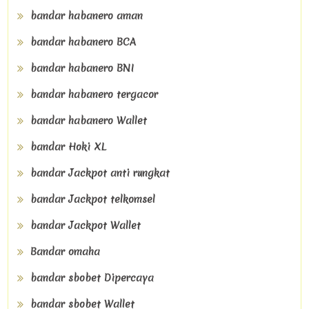
bandar habanero aman
bandar habanero BCA
bandar habanero BNI
bandar habanero tergacor
bandar habanero Wallet
bandar Hoki XL
bandar Jackpot anti rungkat
bandar Jackpot telkomsel
bandar Jackpot Wallet
Bandar omaha
bandar sbobet Dipercaya
bandar sbobet Wallet