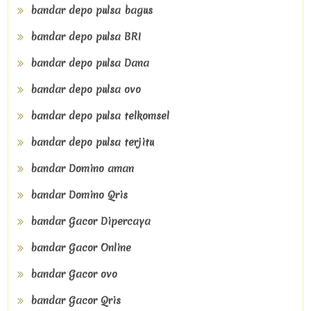
bandar depo pulsa bagus
bandar depo pulsa BRI
bandar depo pulsa Dana
bandar depo pulsa ovo
bandar depo pulsa telkomsel
bandar depo pulsa terjitu
bandar Domino aman
bandar Domino Qris
bandar Gacor Dipercaya
bandar Gacor Online
bandar Gacor ovo
bandar Gacor Qris