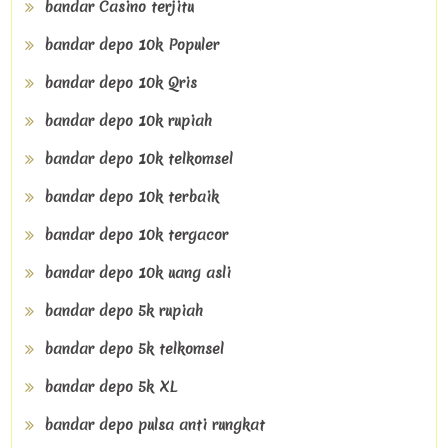
bandar Casino terjitu
bandar depo 10k Populer
bandar depo 10k Qris
bandar depo 10k rupiah
bandar depo 10k telkomsel
bandar depo 10k terbaik
bandar depo 10k tergacor
bandar depo 10k uang asli
bandar depo 5k rupiah
bandar depo 5k telkomsel
bandar depo 5k XL
bandar depo pulsa anti rungkat