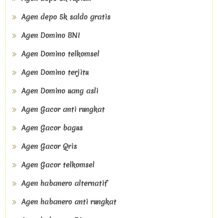
Agen depo 5k saldo gratis
Agen Domino BNI
Agen Domino telkomsel
Agen Domino terjitu
Agen Domino uang asli
Agen Gacor anti rungkat
Agen Gacor bagus
Agen Gacor Qris
Agen Gacor telkomsel
Agen habanero alternatif
Agen habanero anti rungkat