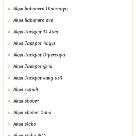
Akun habanero Dipercaya
Akun habanero ovo
Akun Jackpot 24 Jam
Akun Jackpot bagus
Akun Jackpot Dipercaya
Akun Jackpot Qris
Akun Jackpot uang asli
Akun rupiah
Akun sbobet
Akun sbobet Dana
Akun sicbo
Akun sicbo BCA