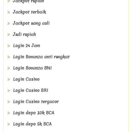
Jackpot rupiah
Jackpot terbaik
Jackpot uang asli
Judi rupiah
Login 24 Jam
Login Bonanza anti rungkat
Login Bonanza BNI
Login Casino
Login Casino BRI
Login Casino tergacor
Login depo 10k BCA
Login depo 5k BCA