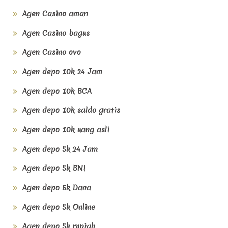
Agen Casino aman
Agen Casino bagus
Agen Casino ovo
Agen depo 10k 24 Jam
Agen depo 10k BCA
Agen depo 10k saldo gratis
Agen depo 10k uang asli
Agen depo 5k 24 Jam
Agen depo 5k BNI
Agen depo 5k Dana
Agen depo 5k Online
Agen depo 5k rupiah