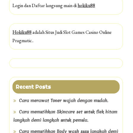
Login dan Daftar langsung main di
hokiku88
Hokiku88
adalah Situs Judi Slot Games Casino Online
Pragmatic..
Recent Posts
Cara merawat Toner wajah dengan mudah.
Cara memutihkan Skincare set untuk flek hitam
langkah demi langkah untuk pemula.
Cara memutihkan Body wash susu langkah demi