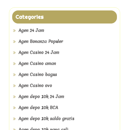
Categories
Agen 24 Jam
Agen Bonanza Populer
Agen Casino 24 Jam
Agen Casino aman
Agen Casino bagus
Agen Casino ovo
Agen depo 10k 24 Jam
Agen depo 10k BCA
Agen depo 10k saldo gratis
Agen depo 10k uang asli