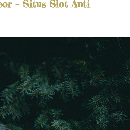
or – Situs Slot Anti