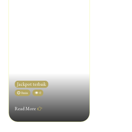
Jackpot terbaik
0min
0
Read More