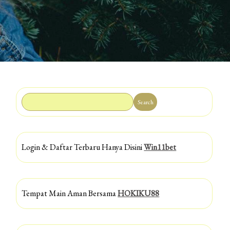
Search
Login & Daftar Terbaru Hanya Disini
Win11bet
Tempat Main Aman Bersama
HOKIKU88