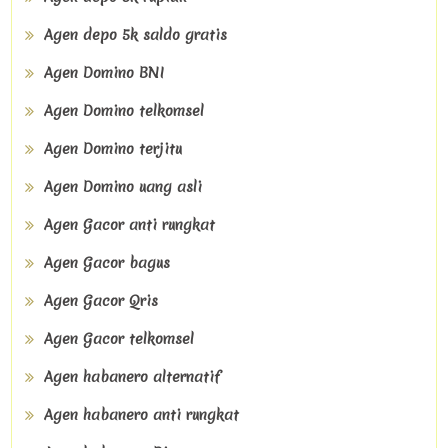
Agen depo 5k saldo gratis
Agen Domino BNI
Agen Domino telkomsel
Agen Domino terjitu
Agen Domino uang asli
Agen Gacor anti rungkat
Agen Gacor bagus
Agen Gacor Qris
Agen Gacor telkomsel
Agen habanero alternatif
Agen habanero anti rungkat