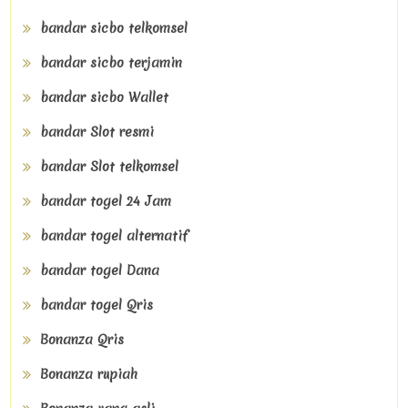
bandar sicbo telkomsel
bandar sicbo terjamin
bandar sicbo Wallet
bandar Slot resmi
bandar Slot telkomsel
bandar togel 24 Jam
bandar togel alternatif
bandar togel Dana
bandar togel Qris
Bonanza Qris
Bonanza rupiah