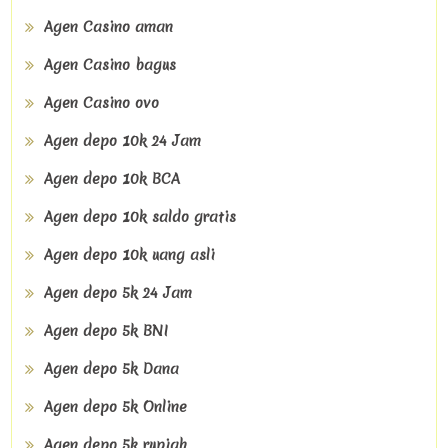
Agen Casino aman
Agen Casino bagus
Agen Casino ovo
Agen depo 10k 24 Jam
Agen depo 10k BCA
Agen depo 10k saldo gratis
Agen depo 10k uang asli
Agen depo 5k 24 Jam
Agen depo 5k BNI
Agen depo 5k Dana
Agen depo 5k Online
Agen depo 5k rupiah