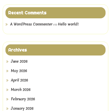
Recent Comments
on
A WordPress Commenter
Hello world!
Archives
June 2026
May 2026
April 2026
March 2026
February 2026
January 2026