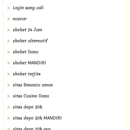
Login uang asli
nascar
sbobet 24 Jam
sbobet alternatif
sbobet Dana
sbobet MANDIRI
sbobet terjitu
situs Bonanza aman
situs Casino Dana
situs depo 10k
situs depo 10k MANDIRI
situs depo 10k ovo