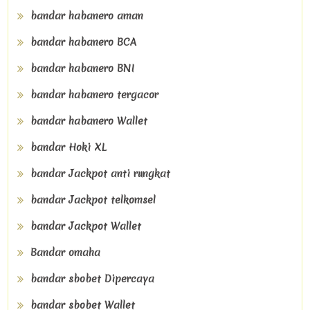
bandar habanero aman
bandar habanero BCA
bandar habanero BNI
bandar habanero tergacor
bandar habanero Wallet
bandar Hoki XL
bandar Jackpot anti rungkat
bandar Jackpot telkomsel
bandar Jackpot Wallet
Bandar omaha
bandar sbobet Dipercaya
bandar sbobet Wallet