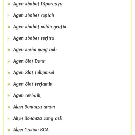
Agen sbobet Dipercaya
Agen sbobet rupiah
Agen sbobet saldo gratis
Agen sbobet terjitu
Agen sicbo uang asli
Agen Slot Dana
Agen Slot telkomsel
Agen Slot terjamin
Agen terbaik
Akun Bonanza aman
Akun Bonanza uang asli
Akun Casino BCA