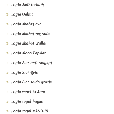
Login Judi terbaik
Login Online
Login sbobet ovo
Login sbobet terjamin
Login sbobet Wallet
Login sicbo Populer
Login Slot anti rungkat
Login Slot Qris
Login Slot saldo gratis
Login togel 24 Jam
Login togel bagus
Login togel MANDIRI