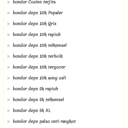
bandar Casino terjitu
bandar depo 10k Populer
bandar depo 10k Qris
bandar depo 10k rupiah
bandar depo 10k telkomsel
bandar depo 10k terbaik
bandar depo 10k tergacor
bandar depo 10k uang asli
bandar depo 5k rupiah
bandar depo 5k telkomsel
bandar depo 5k XL
bandar depo pulsa anti rungkat