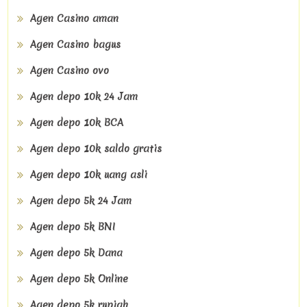
Agen Casino aman
Agen Casino bagus
Agen Casino ovo
Agen depo 10k 24 Jam
Agen depo 10k BCA
Agen depo 10k saldo gratis
Agen depo 10k uang asli
Agen depo 5k 24 Jam
Agen depo 5k BNI
Agen depo 5k Dana
Agen depo 5k Online
Agen depo 5k rupiah