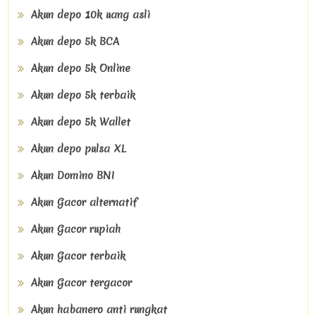
Akun depo 10k uang asli
Akun depo 5k BCA
Akun depo 5k Online
Akun depo 5k terbaik
Akun depo 5k Wallet
Akun depo pulsa XL
Akun Domino BNI
Akun Gacor alternatif
Akun Gacor rupiah
Akun Gacor terbaik
Akun Gacor tergacor
Akun habanero anti rungkat