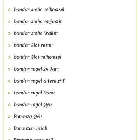
bandar sicbo telkomsel
bandar sicbo terjamin
bandar sicbo Wallet
bandar Slot resmi
bandar Slot telkomsel
bandar togel 24 Jam
bandar togel alternatif
bandar togel Dana
bandar togel Qris
Bonanza Qris
Bonanza rupiah