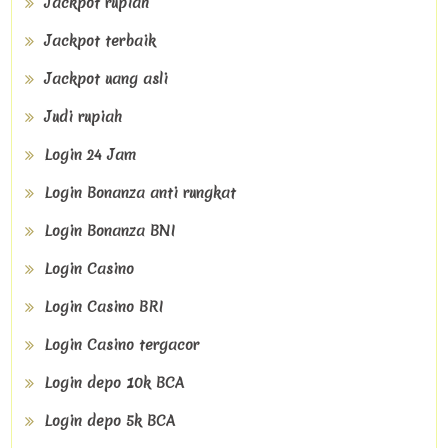
Jackpot rupiah
Jackpot terbaik
Jackpot uang asli
Judi rupiah
Login 24 Jam
Login Bonanza anti rungkat
Login Bonanza BNI
Login Casino
Login Casino BRI
Login Casino tergacor
Login depo 10k BCA
Login depo 5k BCA