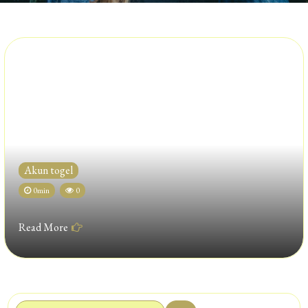
Akun togel
0min
0
Read More