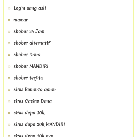
Login uang asli
nascar
sbobet 24 Jam
sbobet alternatif
sbobet Dana
sbobet MANDIRI
sbobet terjitu
situs Bonanza aman
situs Casino Dana
situs depo 10k
situs depo 10k MANDIRI
situs depo 10k ovo