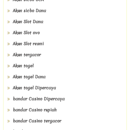
Akun sicbo Dana
Akun Slot Dana
Akun Slot ovo
Akun Slot resmi
Akun tergacor
Akun togel
Akun togel Dana
Akun togel Dipercaya
bandar Casino Dipercaya
bandar Casino rupiah
bandar Casino tergacor