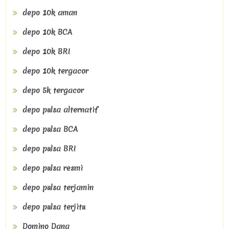
depo 10k aman
depo 10k BCA
depo 10k BRI
depo 10k tergacor
depo 5k tergacor
depo pulsa alternatif
depo pulsa BCA
depo pulsa BRI
depo pulsa resmi
depo pulsa terjamin
depo pulsa terjitu
Domino Dana