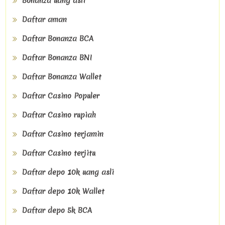
Bonanza uang asli
Daftar aman
Daftar Bonanza BCA
Daftar Bonanza BNI
Daftar Bonanza Wallet
Daftar Casino Populer
Daftar Casino rupiah
Daftar Casino terjamin
Daftar Casino terjitu
Daftar depo 10k uang asli
Daftar depo 10k Wallet
Daftar depo 5k BCA