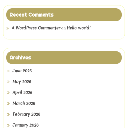
Recent Comments
on
A WordPress Commenter
Hello world!
Archives
June 2026
May 2026
April 2026
March 2026
February 2026
January 2026