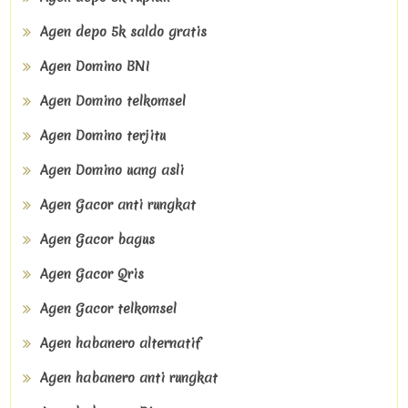
Agen depo 5k saldo gratis
Agen Domino BNI
Agen Domino telkomsel
Agen Domino terjitu
Agen Domino uang asli
Agen Gacor anti rungkat
Agen Gacor bagus
Agen Gacor Qris
Agen Gacor telkomsel
Agen habanero alternatif
Agen habanero anti rungkat