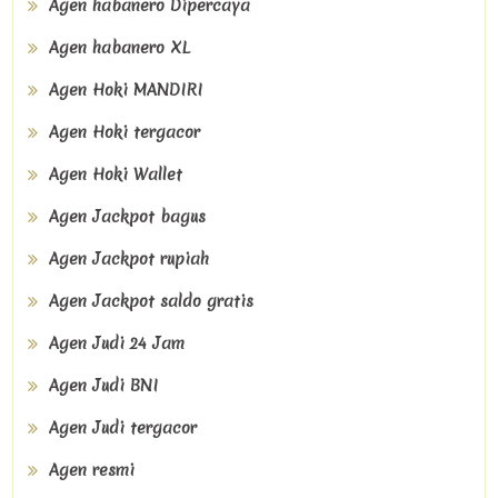
Agen habanero Dipercaya
Agen habanero XL
Agen Hoki MANDIRI
Agen Hoki tergacor
Agen Hoki Wallet
Agen Jackpot bagus
Agen Jackpot rupiah
Agen Jackpot saldo gratis
Agen Judi 24 Jam
Agen Judi BNI
Agen Judi tergacor
Agen resmi