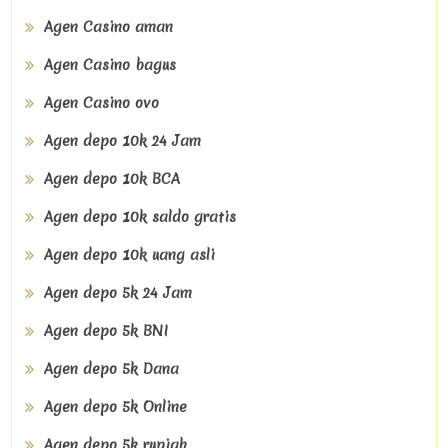
Agen Casino aman
Agen Casino bagus
Agen Casino ovo
Agen depo 10k 24 Jam
Agen depo 10k BCA
Agen depo 10k saldo gratis
Agen depo 10k uang asli
Agen depo 5k 24 Jam
Agen depo 5k BNI
Agen depo 5k Dana
Agen depo 5k Online
Agen depo 5k rupiah