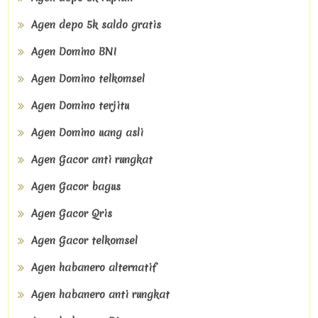
Agen depo 5k saldo gratis
Agen Domino BNI
Agen Domino telkomsel
Agen Domino terjitu
Agen Domino uang asli
Agen Gacor anti rungkat
Agen Gacor bagus
Agen Gacor Qris
Agen Gacor telkomsel
Agen habanero alternatif
Agen habanero anti rungkat