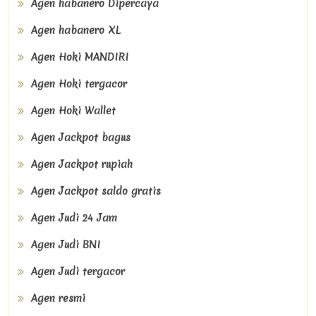
Agen habanero Dipercaya
Agen habanero XL
Agen Hoki MANDIRI
Agen Hoki tergacor
Agen Hoki Wallet
Agen Jackpot bagus
Agen Jackpot rupiah
Agen Jackpot saldo gratis
Agen Judi 24 Jam
Agen Judi BNI
Agen Judi tergacor
Agen resmi