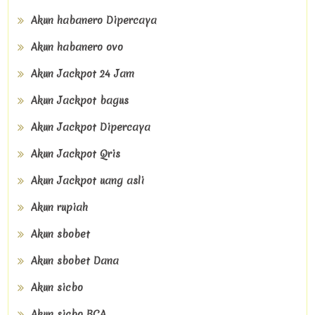
Akun habanero Dipercaya
Akun habanero ovo
Akun Jackpot 24 Jam
Akun Jackpot bagus
Akun Jackpot Dipercaya
Akun Jackpot Qris
Akun Jackpot uang asli
Akun rupiah
Akun sbobet
Akun sbobet Dana
Akun sicbo
Akun sicbo BCA