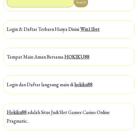
Search
Login & Daftar Terbaru Hanya Disini
Win11bet
Tempat Main Aman Bersama
HOKIKU88
Login dan Daftar langsung main di
hokiku88
Hokiku88
adalah Situs Judi Slot Games Casino Online
Pragmatic..