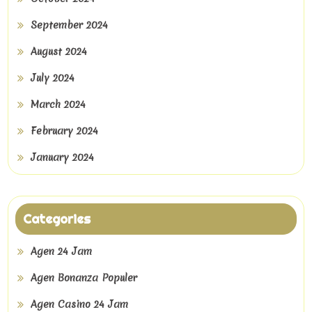
September 2024
August 2024
July 2024
March 2024
February 2024
January 2024
Categories
Agen 24 Jam
Agen Bonanza Populer
Agen Casino 24 Jam