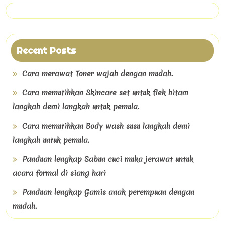
Recent Posts
Cara merawat Toner wajah dengan mudah.
Cara memutihkan Skincare set untuk flek hitam
langkah demi langkah untuk pemula.
Cara memutihkan Body wash susu langkah demi
langkah untuk pemula.
Panduan lengkap Sabun cuci muka jerawat untuk
acara formal di siang hari
Panduan lengkap Gamis anak perempuan dengan
mudah.