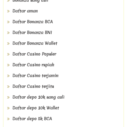
Bonanza uang asli
Daftar aman
Daftar Bonanza BCA
Daftar Bonanza BNI
Daftar Bonanza Wallet
Daftar Casino Populer
Daftar Casino rupiah
Daftar Casino terjamin
Daftar Casino terjitu
Daftar depo 10k uang asli
Daftar depo 10k Wallet
Daftar depo 5k BCA