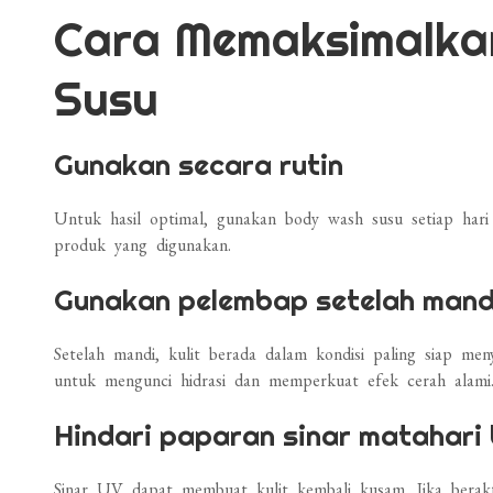
Cara Memaksimalka
Susu
Gunakan secara rutin
Untuk hasil optimal, gunakan body wash susu setiap hari 
produk yang digunakan.
Gunakan pelembap setelah mand
Setelah mandi, kulit berada dalam kondisi paling siap me
untuk mengunci hidrasi dan memperkuat efek cerah alami
Hindari paparan sinar matahari 
Sinar UV dapat membuat kulit kembali kusam. Jika berakti