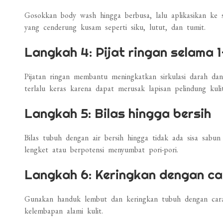
Gosokkan body wash hingga berbusa, lalu aplikasikan ke
yang cenderung kusam seperti siku, lutut, dan tumit.
Langkah 4: Pijat ringan selama 1
Pijatan ringan membantu meningkatkan sirkulasi darah d
terlalu keras karena dapat merusak lapisan pelindung kulit
Langkah 5: Bilas hingga bersih
Bilas tubuh dengan air bersih hingga tidak ada sisa sabun
lengket atau berpotensi menyumbat pori-pori.
Langkah 6: Keringkan dengan c
Gunakan handuk lembut dan keringkan tubuh dengan cara
kelembapan alami kulit.