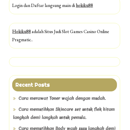
Login dan Daftar langsung main di
hokiku88
Hokiku88
adalah Situs Judi Slot Games Casino Online
Pragmatic..
Recent Posts
Cara merawat Toner wajah dengan mudah.
Cara memutihkan Skincare set untuk flek hitam
langkah demi langkah untuk pemula.
Cara memutihkan Body wash susu langkah demi