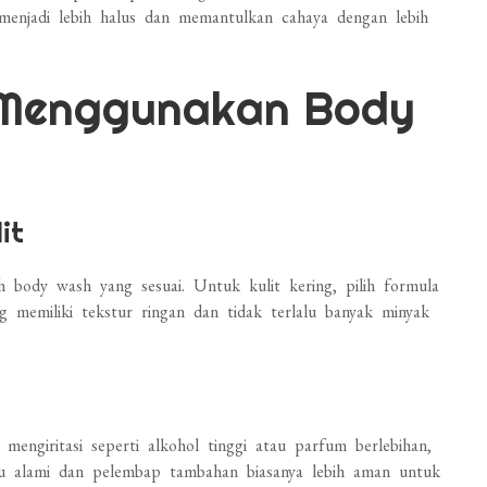
 menjadi lebih halus dan memantulkan cahaya dengan lebih
 Menggunakan Body
it
 body wash yang sesuai. Untuk kulit kering, pilih formula
g memiliki tekstur ringan dan tidak terlalu banyak minyak
engiritasi seperti alkohol tinggi atau parfum berlebihan,
usu alami dan pelembap tambahan biasanya lebih aman untuk