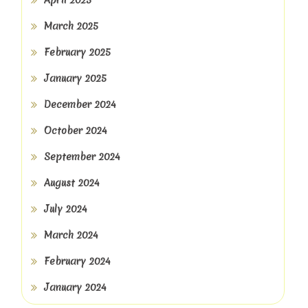
April 2025
March 2025
February 2025
January 2025
December 2024
October 2024
September 2024
August 2024
July 2024
March 2024
February 2024
January 2024