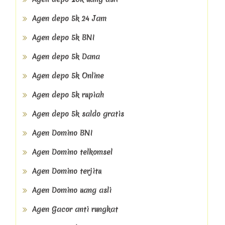
Agen depo 5k 24 Jam
Agen depo 5k BNI
Agen depo 5k Dana
Agen depo 5k Online
Agen depo 5k rupiah
Agen depo 5k saldo gratis
Agen Domino BNI
Agen Domino telkomsel
Agen Domino terjitu
Agen Domino uang asli
Agen Gacor anti rungkat