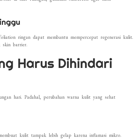
minggu
xfoliation ringan dapat membantu mempercepat regenerasi kulit.
skin barrier.
g Harus Dihindari
ungan hari. Padahal, perubahan warna kulit yang sehat
membuat kulit tampak lebih gelap karena inflamasi mikro.