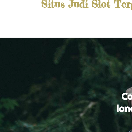
Situs Judi Slot Ter
Skip
to
content
Ca
lan