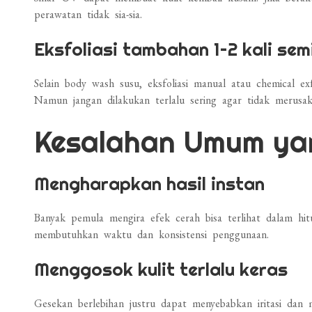
perawatan tidak sia-sia.
Eksfoliasi tambahan 1–2 kali se
Selain body wash susu, eksfoliasi manual atau chemical e
Namun jangan dilakukan terlalu sering agar tidak merusak 
Kesalahan Umum yan
Mengharapkan hasil instan
Banyak pemula mengira efek cerah bisa terlihat dalam hit
membutuhkan waktu dan konsistensi penggunaan.
Menggosok kulit terlalu keras
Gesekan berlebihan justru dapat menyebabkan iritasi dan 