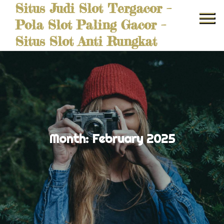
Situs Judi Slot Tergacor –
Skip
to
Pola Slot Paling Gacor –
content
Situs Slot Anti Rungkat
Month:
February 2025