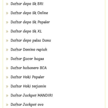
Daftar depo 5k BRI
Daftar depo 5k Online
Daftar depo 5k Populer
Daftar depo 5k XL
Daftar depo pulsa Dana
Daftar Domino rupiah
Daftar Gacor bagus
Daftar habanero BCA
Daftar Hoki Populer
Daftar Hoki terjamin
Daftar Jackpot MANDIRI
Daftar Jackpot ovo