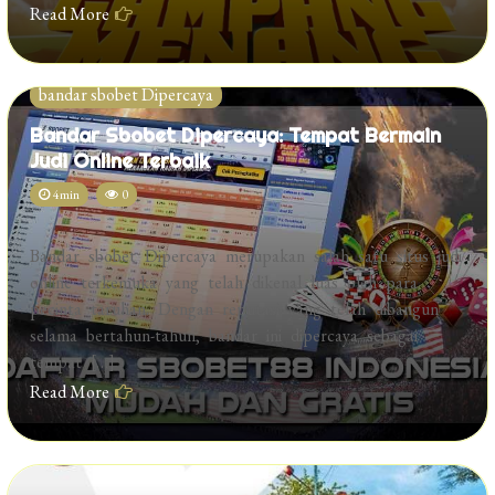
Read More
bandar sbobet Dipercaya
Bandar Sbobet Dipercaya: Tempat Bermain
Judi Online Terbaik
4min
0
Bandar sbobet Dipercaya merupakan salah satu situs judi
online terkemuka yang telah dikenal luas oleh para
pecinta taruhan. Dengan reputasi yang telah dibangun
selama bertahun-tahun, bandar ini dipercaya sebagai
tempat […]
Read More