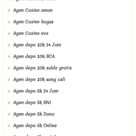
Agen Casino aman
Agen Casino bagus
Agen Casino ovo
Agen depo 10k 24 Jam
Agen depo 10k BCA
Agen depo 10k saldo gratis
Agen depo 10k uang asli
Agen depo 5k 24 Jam
Agen depo 5k BNI
Agen depo 5k Dana
Agen depo 5k Online