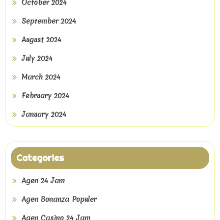
October 2024
September 2024
August 2024
July 2024
March 2024
February 2024
January 2024
Categories
Agen 24 Jam
Agen Bonanza Populer
Agen Casino 24 Jam