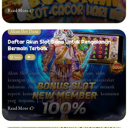
yang penting dalam bermain judi online […]
Read More
Akun Slot Dana
Daftar Akun Slot Dana Untuk Pengalaman
Bermain Terbaik
3min
0
Akun Slot Dana merupakan salah satu jenis akun
keuangan yang sangat populer di kalangan masyarakat
Indonesia. Akun ini menawarkan berbagai fitur menarik
seperti kemudahan dalam melakukan transaksi, keamanan
yang terjamin, […]
Read More