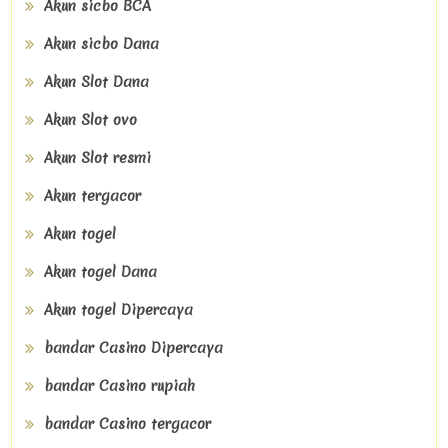
Akun sicbo BCA
Akun sicbo Dana
Akun Slot Dana
Akun Slot ovo
Akun Slot resmi
Akun tergacor
Akun togel
Akun togel Dana
Akun togel Dipercaya
bandar Casino Dipercaya
bandar Casino rupiah
bandar Casino tergacor