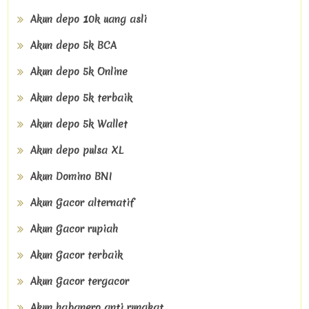
Akun depo 10k uang asli
Akun depo 5k BCA
Akun depo 5k Online
Akun depo 5k terbaik
Akun depo 5k Wallet
Akun depo pulsa XL
Akun Domino BNI
Akun Gacor alternatif
Akun Gacor rupiah
Akun Gacor terbaik
Akun Gacor tergacor
Akun habanero anti rungkat