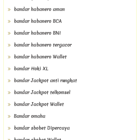
bandar habanero aman
bandar habanero BCA
bandar habanero BNI
bandar habanero tergacor
bandar habanero Wallet
bandar Hoki XL
bandar Jackpot anti rungkat
bandar Jackpot telkomsel
bandar Jackpot Wallet
Bandar omaha
bandar sbobet Dipercaya