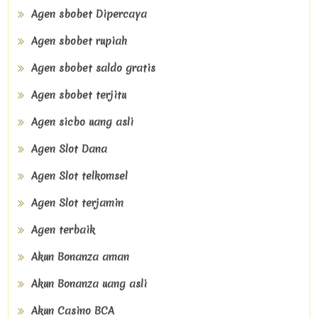
Agen sbobet Dipercaya
Agen sbobet rupiah
Agen sbobet saldo gratis
Agen sbobet terjitu
Agen sicbo uang asli
Agen Slot Dana
Agen Slot telkomsel
Agen Slot terjamin
Agen terbaik
Akun Bonanza aman
Akun Bonanza uang asli
Akun Casino BCA