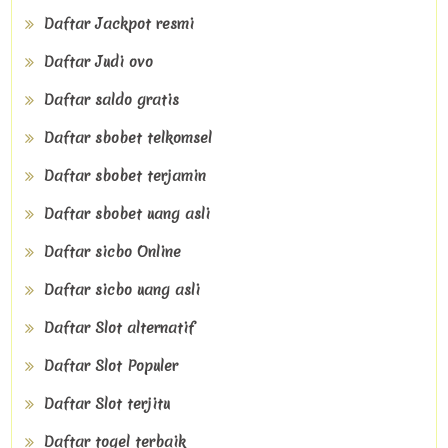
Daftar Jackpot resmi
Daftar Judi ovo
Daftar saldo gratis
Daftar sbobet telkomsel
Daftar sbobet terjamin
Daftar sbobet uang asli
Daftar sicbo Online
Daftar sicbo uang asli
Daftar Slot alternatif
Daftar Slot Populer
Daftar Slot terjitu
Daftar togel terbaik