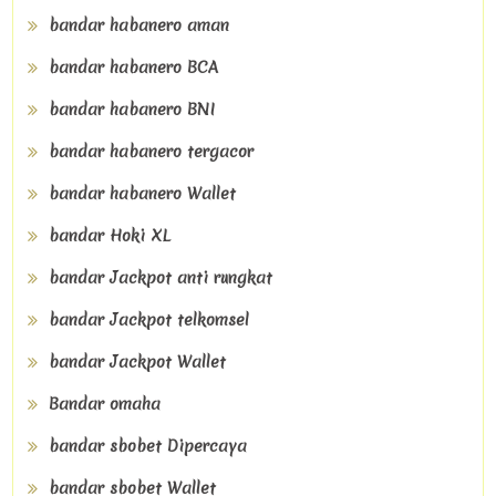
bandar habanero aman
bandar habanero BCA
bandar habanero BNI
bandar habanero tergacor
bandar habanero Wallet
bandar Hoki XL
bandar Jackpot anti rungkat
bandar Jackpot telkomsel
bandar Jackpot Wallet
Bandar omaha
bandar sbobet Dipercaya
bandar sbobet Wallet