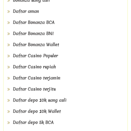
Bonanza uang asli
Daftar aman
Daftar Bonanza BCA
Daftar Bonanza BNI
Daftar Bonanza Wallet
Daftar Casino Populer
Daftar Casino rupiah
Daftar Casino terjamin
Daftar Casino terjitu
Daftar depo 10k uang asli
Daftar depo 10k Wallet
Daftar depo 5k BCA