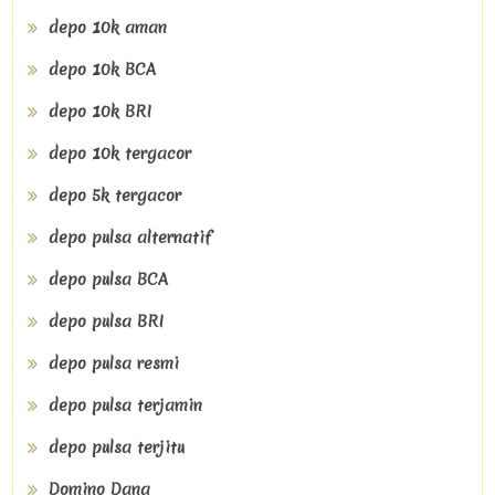
depo 10k aman
depo 10k BCA
depo 10k BRI
depo 10k tergacor
depo 5k tergacor
depo pulsa alternatif
depo pulsa BCA
depo pulsa BRI
depo pulsa resmi
depo pulsa terjamin
depo pulsa terjitu
Domino Dana