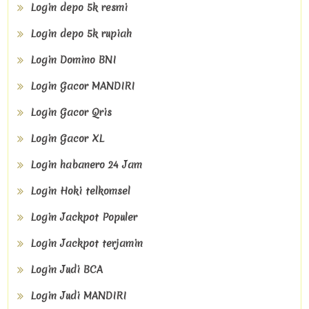
Login depo 5k resmi
Login depo 5k rupiah
Login Domino BNI
Login Gacor MANDIRI
Login Gacor Qris
Login Gacor XL
Login habanero 24 Jam
Login Hoki telkomsel
Login Jackpot Populer
Login Jackpot terjamin
Login Judi BCA
Login Judi MANDIRI