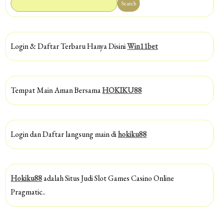
Search
Login & Daftar Terbaru Hanya Disini
Win11bet
Tempat Main Aman Bersama
HOKIKU88
Login dan Daftar langsung main di
hokiku88
Hokiku88
adalah Situs Judi Slot Games Casino Online
Pragmatic..