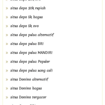
situs depo 10k rupiah
situs depo 5k bagus
situs depo 5k ovo
situs depo pulsa alternatif
situs depo pulsa BRI
situs depo pulsa MANDIRI
situs depo pulsa Populer
situs depo pulsa uang asli
situs Domino alternatif
situs Domino bagus
situs Domino tergacor