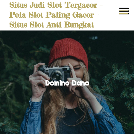
Situs Judi Slot Tergacor –
Skip
to
Pola Slot Paling Gacor –
content
Situs Slot Anti Rungkat
Domino Dana