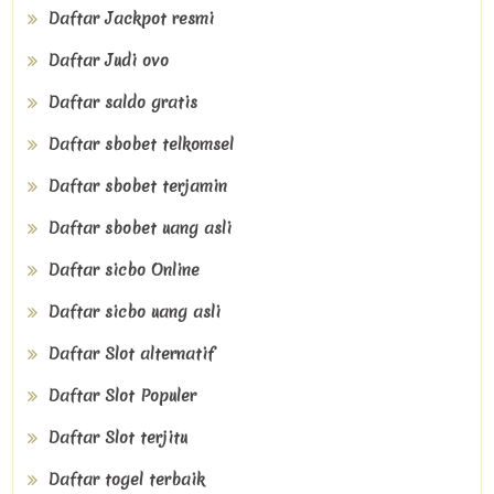
Daftar Jackpot resmi
Daftar Judi ovo
Daftar saldo gratis
Daftar sbobet telkomsel
Daftar sbobet terjamin
Daftar sbobet uang asli
Daftar sicbo Online
Daftar sicbo uang asli
Daftar Slot alternatif
Daftar Slot Populer
Daftar Slot terjitu
Daftar togel terbaik