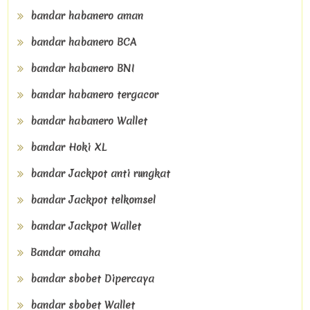
bandar habanero aman
bandar habanero BCA
bandar habanero BNI
bandar habanero tergacor
bandar habanero Wallet
bandar Hoki XL
bandar Jackpot anti rungkat
bandar Jackpot telkomsel
bandar Jackpot Wallet
Bandar omaha
bandar sbobet Dipercaya
bandar sbobet Wallet