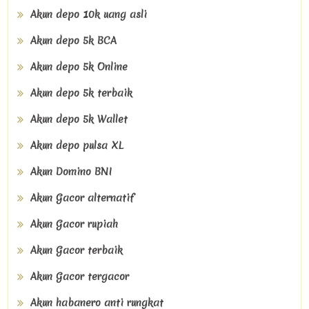
Akun depo 10k uang asli
Akun depo 5k BCA
Akun depo 5k Online
Akun depo 5k terbaik
Akun depo 5k Wallet
Akun depo pulsa XL
Akun Domino BNI
Akun Gacor alternatif
Akun Gacor rupiah
Akun Gacor terbaik
Akun Gacor tergacor
Akun habanero anti rungkat