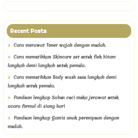
Recent Posts
Cara merawat Toner wajah dengan mudah.
Cara memutihkan Skincare set untuk flek hitam
langkah demi langkah untuk pemula.
Cara memutihkan Body wash susu langkah demi
langkah untuk pemula.
Panduan lengkap Sabun cuci muka jerawat untuk
acara formal di siang hari
Panduan lengkap Gamis anak perempuan dengan
mudah.