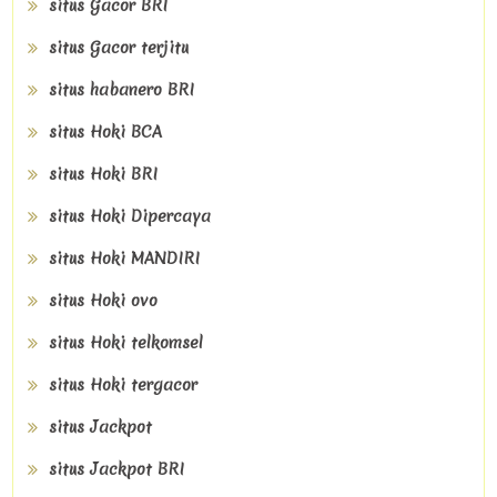
situs Gacor BRI
situs Gacor terjitu
situs habanero BRI
situs Hoki BCA
situs Hoki BRI
situs Hoki Dipercaya
situs Hoki MANDIRI
situs Hoki ovo
situs Hoki telkomsel
situs Hoki tergacor
situs Jackpot
situs Jackpot BRI