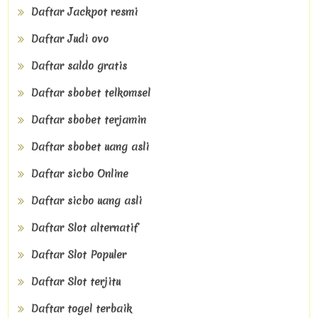
Daftar Jackpot resmi
Daftar Judi ovo
Daftar saldo gratis
Daftar sbobet telkomsel
Daftar sbobet terjamin
Daftar sbobet uang asli
Daftar sicbo Online
Daftar sicbo uang asli
Daftar Slot alternatif
Daftar Slot Populer
Daftar Slot terjitu
Daftar togel terbaik