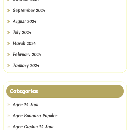
September 2024
August 2024
July 2024
March 2024
February 2024
January 2024
Categories
Agen 24 Jam
Agen Bonanza Populer
Agen Casino 24 Jam