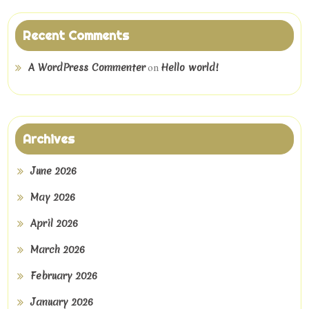
Recent Comments
on
A WordPress Commenter
Hello world!
Archives
June 2026
May 2026
April 2026
March 2026
February 2026
January 2026