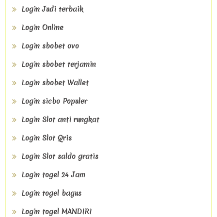
Login Judi terbaik
Login Online
Login sbobet ovo
Login sbobet terjamin
Login sbobet Wallet
Login sicbo Populer
Login Slot anti rungkat
Login Slot Qris
Login Slot saldo gratis
Login togel 24 Jam
Login togel bagus
Login togel MANDIRI