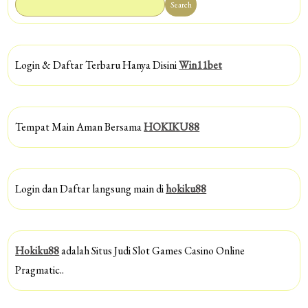
Search
Login & Daftar Terbaru Hanya Disini
Win11bet
Tempat Main Aman Bersama
HOKIKU88
Login dan Daftar langsung main di
hokiku88
Hokiku88
adalah Situs Judi Slot Games Casino Online
Pragmatic..