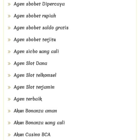
Agen sbobet Dipercaya
Agen sbobet rupiah
Agen sbobet saldo gratis
Agen sbobet terjitu
Agen sicbo uang asli
Agen Slot Dana
Agen Slot telkomsel
Agen Slot terjamin
Agen terbaik
Akun Bonanza aman
Akun Bonanza uang asli
Akun Casino BCA