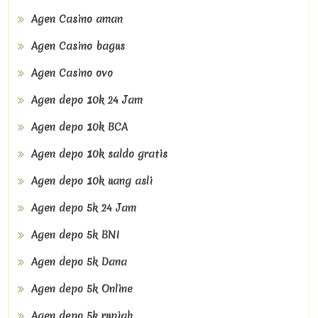
Agen Casino aman
Agen Casino bagus
Agen Casino ovo
Agen depo 10k 24 Jam
Agen depo 10k BCA
Agen depo 10k saldo gratis
Agen depo 10k uang asli
Agen depo 5k 24 Jam
Agen depo 5k BNI
Agen depo 5k Dana
Agen depo 5k Online
Agen depo 5k rupiah