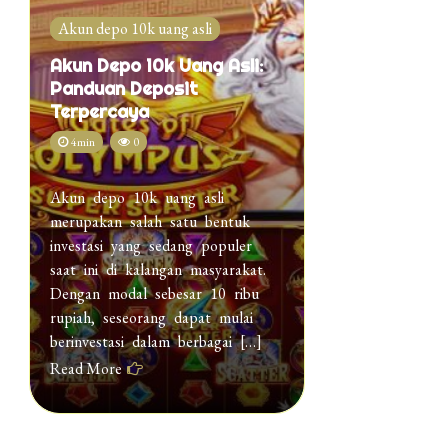
Akun depo 10k uang asli
Akun Depo 10k Uang Asli:
Panduan Deposit
Terpercaya
4min
0
Akun depo 10k uang asli
merupakan salah satu bentuk
investasi yang sedang populer
saat ini di kalangan masyarakat.
Dengan modal sebesar 10 ribu
rupiah, seseorang dapat mulai
berinvestasi dalam berbagai […]
Read More