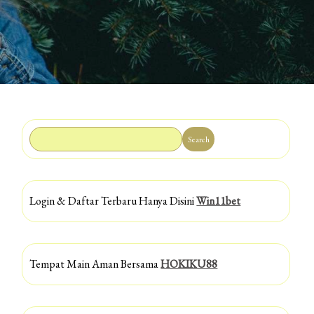
Search
Login & Daftar Terbaru Hanya Disini
Win11bet
Tempat Main Aman Bersama
HOKIKU88