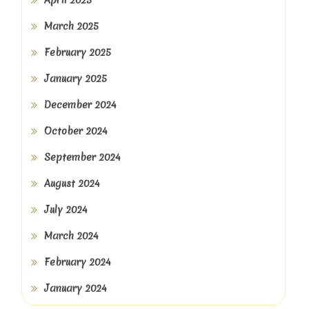
April 2025
March 2025
February 2025
January 2025
December 2024
October 2024
September 2024
August 2024
July 2024
March 2024
February 2024
January 2024