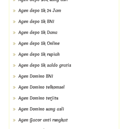
Agen depo 5k 24 Jam
Agen depo 5k BNI
Agen depo 5k Dana
Agen depo 5k Online
Agen depo 5k rupiah
Agen depo 5k saldo gratis
Agen Domino BNI
Agen Domino telkomsel
Agen Domino terjitu
Agen Domino uang asli
Agen Gacor anti rungkat