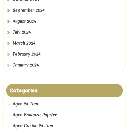
September 2024
August 2024
July 2024
March 2024
February 2024
January 2024
Categories
Agen 24 Jam
Agen Bonanza Populer
Agen Casino 24 Jam