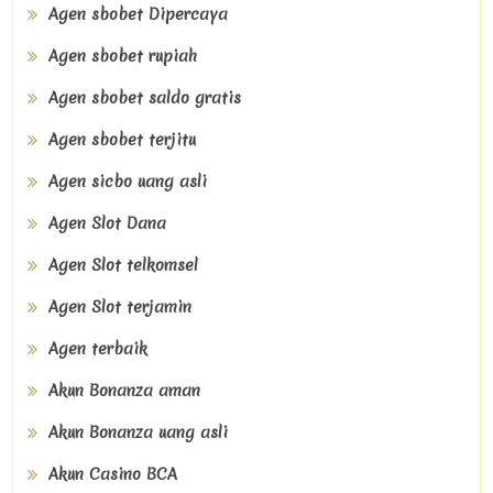
Agen sbobet Dipercaya
Agen sbobet rupiah
Agen sbobet saldo gratis
Agen sbobet terjitu
Agen sicbo uang asli
Agen Slot Dana
Agen Slot telkomsel
Agen Slot terjamin
Agen terbaik
Akun Bonanza aman
Akun Bonanza uang asli
Akun Casino BCA