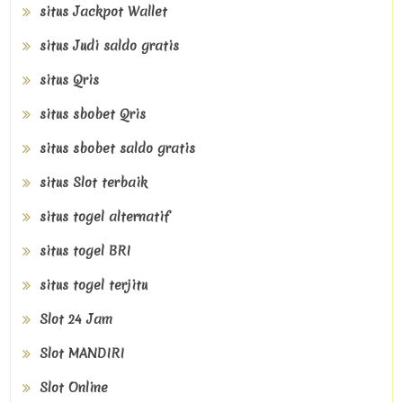
situs Jackpot Wallet
situs Judi saldo gratis
situs Qris
situs sbobet Qris
situs sbobet saldo gratis
situs Slot terbaik
situs togel alternatif
situs togel BRI
situs togel terjitu
Slot 24 Jam
Slot MANDIRI
Slot Online