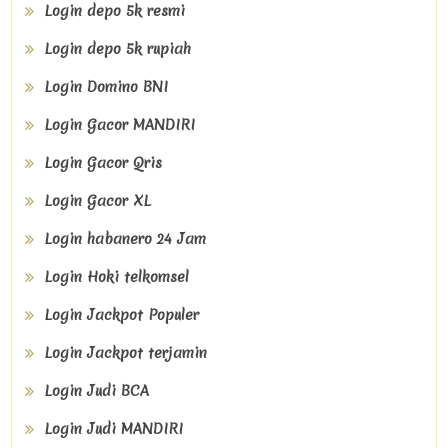
Login depo 5k resmi
Login depo 5k rupiah
Login Domino BNI
Login Gacor MANDIRI
Login Gacor Qris
Login Gacor XL
Login habanero 24 Jam
Login Hoki telkomsel
Login Jackpot Populer
Login Jackpot terjamin
Login Judi BCA
Login Judi MANDIRI