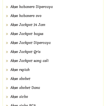
Akun habanero Dipercaya
Akun habanero ovo
Akun Jackpot 24 Jam
Akun Jackpot bagus
Akun Jackpot Dipercaya
Akun Jackpot Qris
Akun Jackpot uang asli
Akun rupiah
Akun sbobet
Akun sbobet Dana
Akun sicbo
Akun sicbo BCA