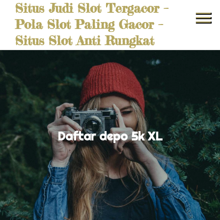
Situs Judi Slot Tergacor –
Skip
to
Pola Slot Paling Gacor –
content
Situs Slot Anti Rungkat
Daftar depo 5k XL