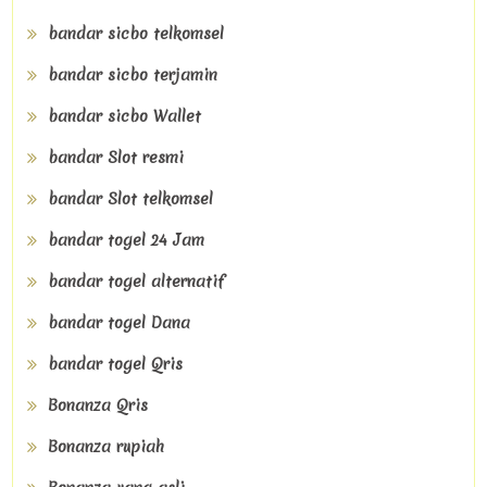
bandar sicbo telkomsel
bandar sicbo terjamin
bandar sicbo Wallet
bandar Slot resmi
bandar Slot telkomsel
bandar togel 24 Jam
bandar togel alternatif
bandar togel Dana
bandar togel Qris
Bonanza Qris
Bonanza rupiah