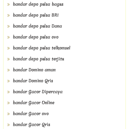
bandar depo pulsa bagus
bandar depo pulsa BRI
bandar depo pulsa Dana
bandar depo pulsa ovo
bandar depo pulsa telkomsel
bandar depo pulsa terjitu
bandar Domino aman
bandar Domino Qris
bandar Gacor Dipercaya
bandar Gacor Online
bandar Gacor ovo
bandar Gacor Qris