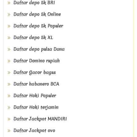
Daftar depo 5k BRI
Daftar depo 5k Online
Daftar depo 5k Populer
Daftar depo 5k XL
Daftar depo pulsa Dana
Daftar Domino rupiah
Daftar Gacor bagus
Daftar habanero BCA
Daftar Hoki Populer
Daftar Hoki terjamin
Daftar Jackpot MANDIRI
Daftar Jackpot ovo