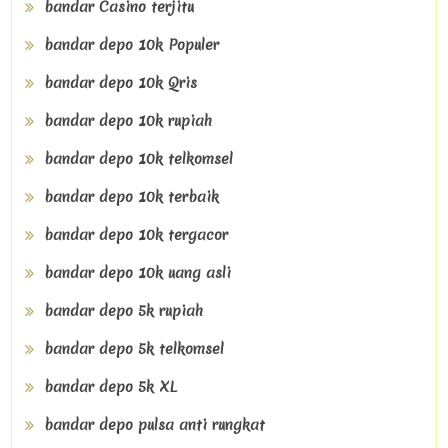
bandar Casino terjitu
bandar depo 10k Populer
bandar depo 10k Qris
bandar depo 10k rupiah
bandar depo 10k telkomsel
bandar depo 10k terbaik
bandar depo 10k tergacor
bandar depo 10k uang asli
bandar depo 5k rupiah
bandar depo 5k telkomsel
bandar depo 5k XL
bandar depo pulsa anti rungkat