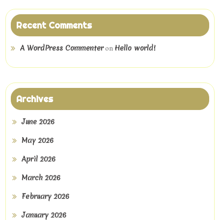
Recent Comments
on
A WordPress Commenter
Hello world!
Archives
June 2026
May 2026
April 2026
March 2026
February 2026
January 2026