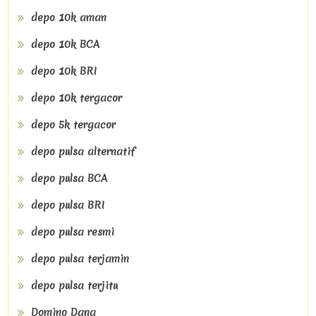
depo 10k aman
depo 10k BCA
depo 10k BRI
depo 10k tergacor
depo 5k tergacor
depo pulsa alternatif
depo pulsa BCA
depo pulsa BRI
depo pulsa resmi
depo pulsa terjamin
depo pulsa terjitu
Domino Dana