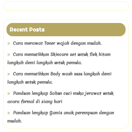
Recent Posts
Cara merawat Toner wajah dengan mudah.
Cara memutihkan Skincare set untuk flek hitam
langkah demi langkah untuk pemula.
Cara memutihkan Body wash susu langkah demi
langkah untuk pemula.
Panduan lengkap Sabun cuci muka jerawat untuk
acara formal di siang hari
Panduan lengkap Gamis anak perempuan dengan
mudah.