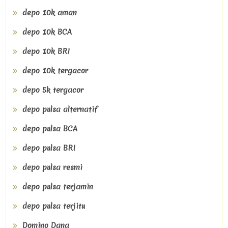
depo 10k aman
depo 10k BCA
depo 10k BRI
depo 10k tergacor
depo 5k tergacor
depo pulsa alternatif
depo pulsa BCA
depo pulsa BRI
depo pulsa resmi
depo pulsa terjamin
depo pulsa terjitu
Domino Dana