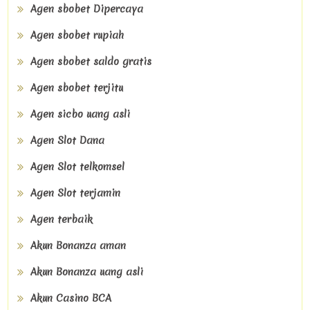
Agen sbobet Dipercaya
Agen sbobet rupiah
Agen sbobet saldo gratis
Agen sbobet terjitu
Agen sicbo uang asli
Agen Slot Dana
Agen Slot telkomsel
Agen Slot terjamin
Agen terbaik
Akun Bonanza aman
Akun Bonanza uang asli
Akun Casino BCA