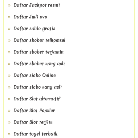
Daftar Jackpot resmi
Daftar Judi ovo
Daftar saldo gratis
Daftar sbobet telkomsel
Daftar sbobet terjamin
Daftar sbobet uang asli
Daftar sicbo Online
Daftar sicbo uang asli
Daftar Slot alternatif
Daftar Slot Populer
Daftar Slot terjitu
Daftar togel terbaik