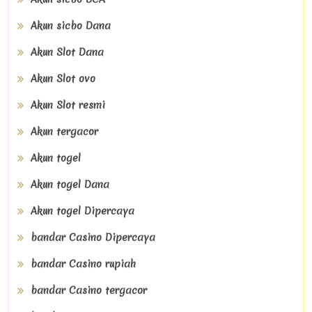
Akun sicbo Dana
Akun Slot Dana
Akun Slot ovo
Akun Slot resmi
Akun tergacor
Akun togel
Akun togel Dana
Akun togel Dipercaya
bandar Casino Dipercaya
bandar Casino rupiah
bandar Casino tergacor