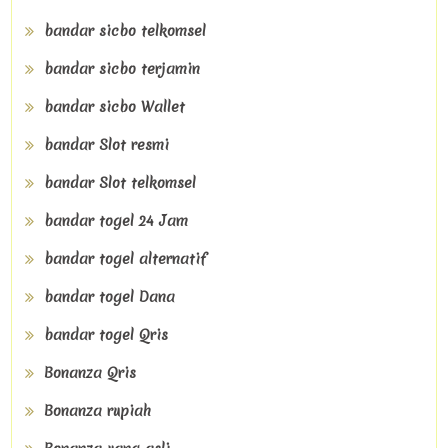
bandar sicbo telkomsel
bandar sicbo terjamin
bandar sicbo Wallet
bandar Slot resmi
bandar Slot telkomsel
bandar togel 24 Jam
bandar togel alternatif
bandar togel Dana
bandar togel Qris
Bonanza Qris
Bonanza rupiah