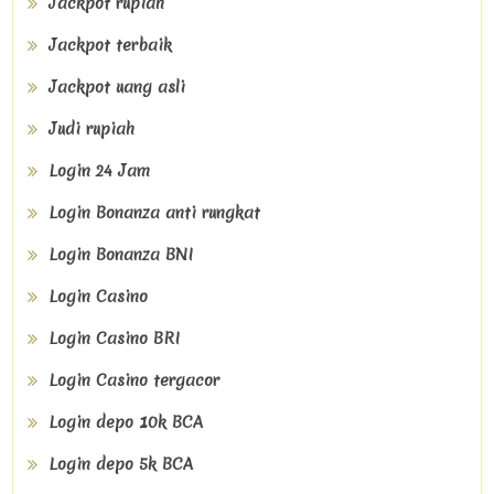
Jackpot rupiah
Jackpot terbaik
Jackpot uang asli
Judi rupiah
Login 24 Jam
Login Bonanza anti rungkat
Login Bonanza BNI
Login Casino
Login Casino BRI
Login Casino tergacor
Login depo 10k BCA
Login depo 5k BCA