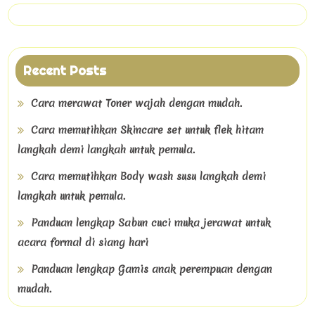
Recent Posts
Cara merawat Toner wajah dengan mudah.
Cara memutihkan Skincare set untuk flek hitam
langkah demi langkah untuk pemula.
Cara memutihkan Body wash susu langkah demi
langkah untuk pemula.
Panduan lengkap Sabun cuci muka jerawat untuk
acara formal di siang hari
Panduan lengkap Gamis anak perempuan dengan
mudah.