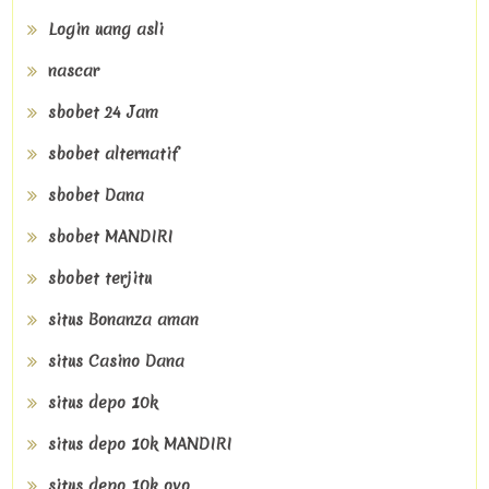
Login uang asli
nascar
sbobet 24 Jam
sbobet alternatif
sbobet Dana
sbobet MANDIRI
sbobet terjitu
situs Bonanza aman
situs Casino Dana
situs depo 10k
situs depo 10k MANDIRI
situs depo 10k ovo