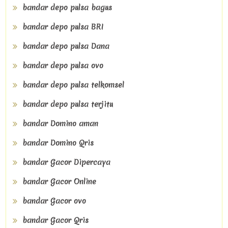
bandar depo pulsa bagus
bandar depo pulsa BRI
bandar depo pulsa Dana
bandar depo pulsa ovo
bandar depo pulsa telkomsel
bandar depo pulsa terjitu
bandar Domino aman
bandar Domino Qris
bandar Gacor Dipercaya
bandar Gacor Online
bandar Gacor ovo
bandar Gacor Qris