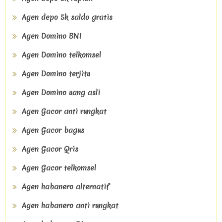
Agen depo 5k saldo gratis
Agen Domino BNI
Agen Domino telkomsel
Agen Domino terjitu
Agen Domino uang asli
Agen Gacor anti rungkat
Agen Gacor bagus
Agen Gacor Qris
Agen Gacor telkomsel
Agen habanero alternatif
Agen habanero anti rungkat