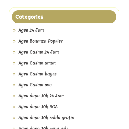
Categories
Agen 24 Jam
Agen Bonanza Populer
Agen Casino 24 Jam
Agen Casino aman
Agen Casino bagus
Agen Casino ovo
Agen depo 10k 24 Jam
Agen depo 10k BCA
Agen depo 10k saldo gratis
Agen depo 10k uang asli