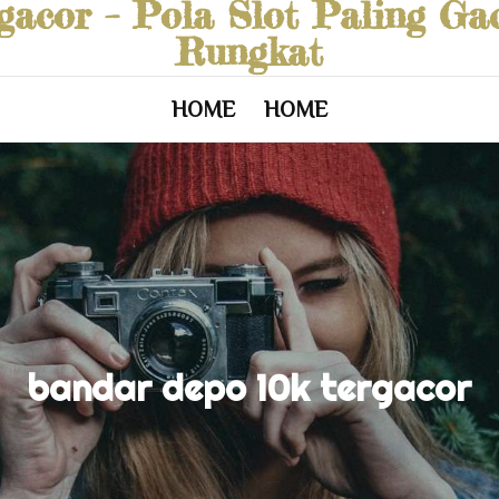
gacor – Pola Slot Paling Gac
Rungkat
HOME
HOME
bandar depo 10k tergacor