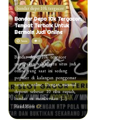
bandar depo 10k tergacor
Bandar Depo 10k Tergacor:
Tempat Terbaik Untuk
Bermain Judi Online
3min
0
Bandar depo 10k tergacor
merupakan salah satu situs judi
online yang saat ini sedang
populer di kalangan penggemar
taruhan online. Dengan minimal
deposit sebesar 10 ribu rupiah,
bandar ini memberikan […]
Read More