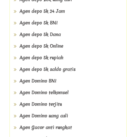
Agen depo 5k 24 Jam
Agen depo 5k BNI
Agen depo 5k Dana
Agen depo 5k Online
Agen depo 5k rupiah
Agen depo 5k saldo gratis
Agen Domino BNI
Agen Domino telkomsel
Agen Domino terjitu
Agen Domino uang asli
Agen Gacor anti rungkat