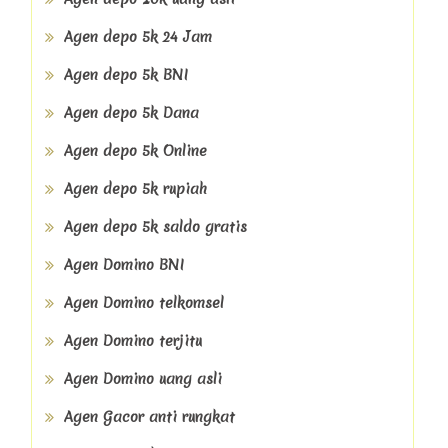
Agen depo 5k 24 Jam
Agen depo 5k BNI
Agen depo 5k Dana
Agen depo 5k Online
Agen depo 5k rupiah
Agen depo 5k saldo gratis
Agen Domino BNI
Agen Domino telkomsel
Agen Domino terjitu
Agen Domino uang asli
Agen Gacor anti rungkat