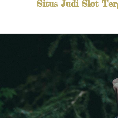
Situs Judi Slot Ter
Skip
to
content