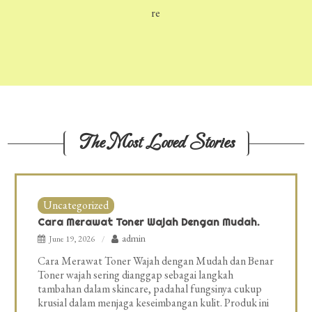
re
The Most Loved Stories
Uncategorized
Cara Merawat Toner Wajah Dengan Mudah.
admin
June 19, 2026
Cara Merawat Toner Wajah dengan Mudah dan Benar
Toner wajah sering dianggap sebagai langkah
tambahan dalam skincare, padahal fungsinya cukup
krusial dalam menjaga keseimbangan kulit. Produk ini