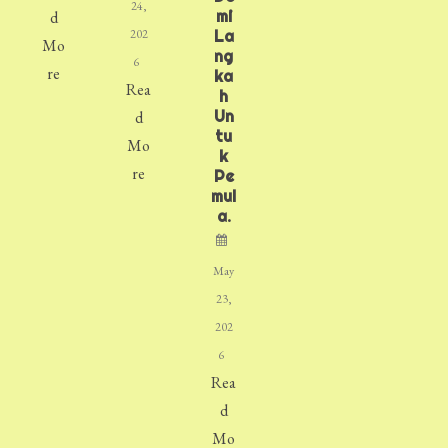
24,
Mi
d
La
202
Mo
Ng
6
re
Ka
Rea
H
Un
d
Tu
Mo
K
re
Pe
Mul
A.
May
23,
202
6
Rea
d
Mo