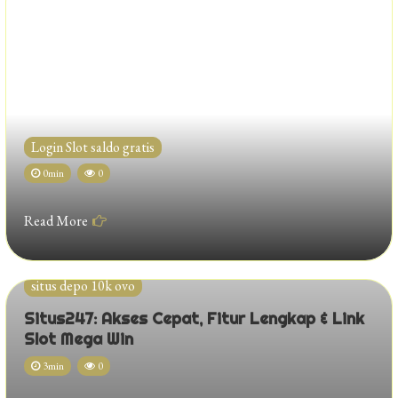
Login Slot saldo gratis
0min
0
Agen Bonanza Populer
Agen Casino ovo
Agen depo 10k saldo gratis
Agen depo 5k 24 Jam
Read More
Agen depo 5k BNI
Agen depo 5k Online
Akun togel Dipercaya
Login 24 Jam
situs depo 10k ovo
Situs247: Akses Cepat, Fitur Lengkap & Link
Slot Mega Win
3min
0