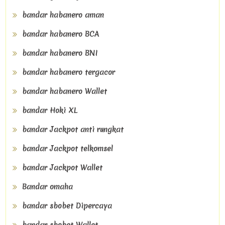
bandar habanero aman
bandar habanero BCA
bandar habanero BNI
bandar habanero tergacor
bandar habanero Wallet
bandar Hoki XL
bandar Jackpot anti rungkat
bandar Jackpot telkomsel
bandar Jackpot Wallet
Bandar omaha
bandar sbobet Dipercaya