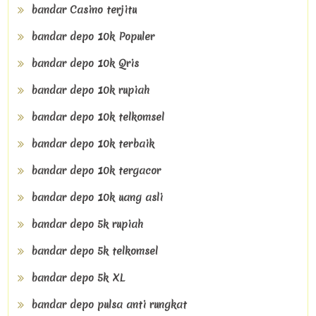
bandar Casino terjitu
bandar depo 10k Populer
bandar depo 10k Qris
bandar depo 10k rupiah
bandar depo 10k telkomsel
bandar depo 10k terbaik
bandar depo 10k tergacor
bandar depo 10k uang asli
bandar depo 5k rupiah
bandar depo 5k telkomsel
bandar depo 5k XL
bandar depo pulsa anti rungkat