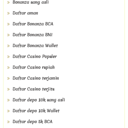
Bonanza uang asli
Daftar aman
Daftar Bonanza BCA
Daftar Bonanza BNI
Daftar Bonanza Wallet
Daftar Casino Populer
Daftar Casino rupiah
Daftar Casino terjamin
Daftar Casino terjitu
Daftar depo 10k uang asli
Daftar depo 10k Wallet
Daftar depo 5k BCA