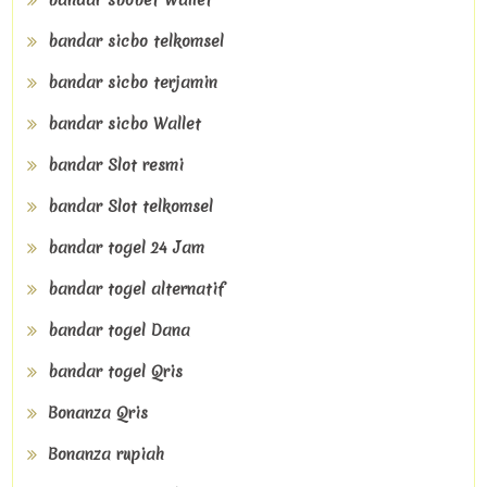
bandar sbobet Wallet
bandar sicbo telkomsel
bandar sicbo terjamin
bandar sicbo Wallet
bandar Slot resmi
bandar Slot telkomsel
bandar togel 24 Jam
bandar togel alternatif
bandar togel Dana
bandar togel Qris
Bonanza Qris
Bonanza rupiah