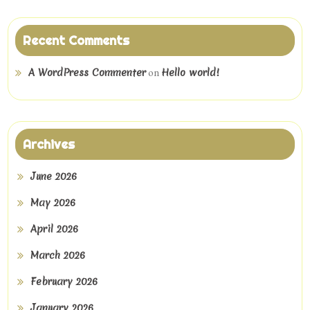
Recent Comments
on
A WordPress Commenter
Hello world!
Archives
June 2026
May 2026
April 2026
March 2026
February 2026
January 2026