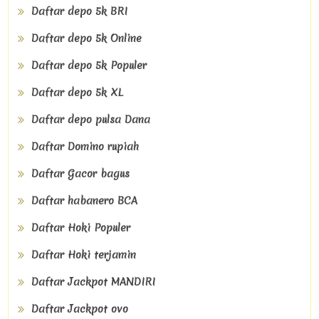
Daftar depo 5k BRI
Daftar depo 5k Online
Daftar depo 5k Populer
Daftar depo 5k XL
Daftar depo pulsa Dana
Daftar Domino rupiah
Daftar Gacor bagus
Daftar habanero BCA
Daftar Hoki Populer
Daftar Hoki terjamin
Daftar Jackpot MANDIRI
Daftar Jackpot ovo