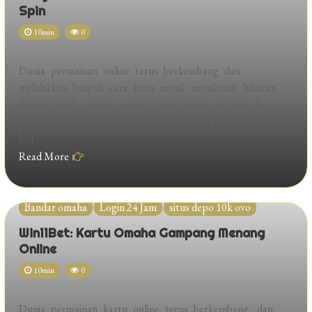
Spin
10min
0
Dunia permainan online terus berkembang dan
melahirkan banyak cara baru untuk menikmati hiburan
digital. Salah satunya adalah fitur Stream n Spin di
Hokijoss, di mana kamu bisa menonton permainan slot
[…]
Read More
Agen depo 5k 24 Jam
Agen depo 5k BNI
Agen depo 5k Online
Akun togel Dipercaya
Bandar omaha
Login 24 Jam
situs depo 10k ovo
Win11Bet: Kartu Omaha Gampang Menang
Online
10min
0
Dunia permainan kartu online terus berkembang, dan