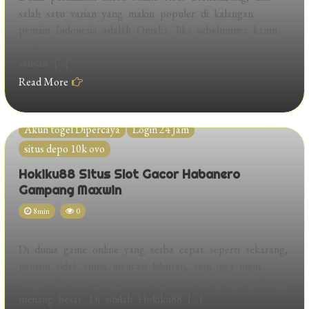
salah satu varian yang makin populer di kalangan
pemain Indonesia adalah Omaha. Jika sebelumnya kamu
lebih akrab dengan Texas Hold’em, Omaha menawarkan
sensasi […]
Agen Bonanza Populer
Agen Casino ovo
Read More
Agen depo 10k saldo gratis
Agen depo 5k 24 Jam
Agen depo 5k BNI
Agen depo 5k Online
Akun togel Dipercaya
Login 24 Jam
situs depo 10k ovo
Hokiku88 Situs Slot Gacor Habanero
Gampang Maxwin
8min
0
Di dunia game online yang serba cepat seperti sekarang,
pemain tidak cuma mencari hiburan, tapi juga ingin
tempat bermain yang aman, nyaman, dan punya peluang
menang besar. Di sinilah Hokiku88 […]
Agen Bonanza Populer
Agen Casino ovo