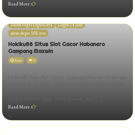
Read More
Agen depo 10k saldo gratis
Agen depo 5k 24 Jam
Agen depo 5k BNI
Agen depo 5k Online
Akun togel Dipercaya
Login 24 Jam
situs depo 10k ovo
Hokiku88 Situs Slot Gacor Habanero
Gampang Maxwin
8min
0
Hokiku88 Situs Slot Gacor Gampang Maxwin Terpercaya
Di dunia game online yang serba cepat seperti sekarang,
pemain tidak cuma mencari hiburan, tapi juga ingin
tempat bermain yang aman, nyaman, dan […]
Read More