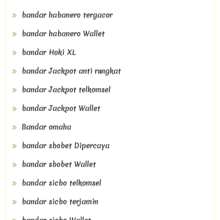
bandar habanero tergacor
bandar habanero Wallet
bandar Hoki XL
bandar Jackpot anti rungkat
bandar Jackpot telkomsel
bandar Jackpot Wallet
Bandar omaha
bandar sbobet Dipercaya
bandar sbobet Wallet
bandar sicbo telkomsel
bandar sicbo terjamin