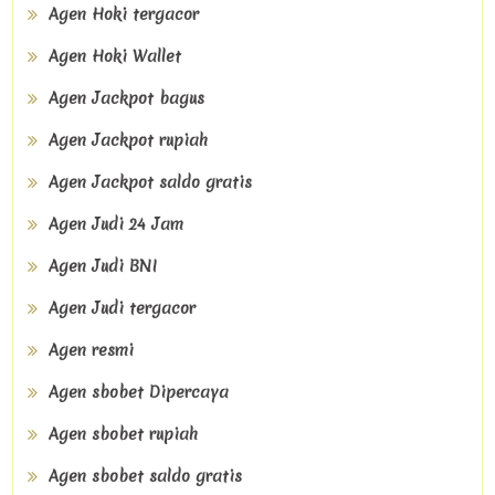
Agen Hoki tergacor
Agen Hoki Wallet
Agen Jackpot bagus
Agen Jackpot rupiah
Agen Jackpot saldo gratis
Agen Judi 24 Jam
Agen Judi BNI
Agen Judi tergacor
Agen resmi
Agen sbobet Dipercaya
Agen sbobet rupiah
Agen sbobet saldo gratis