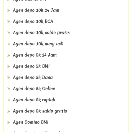
Agen depo 10k 24 Jam
Agen depo 10k BCA
Agen depo 10k saldo gratis
Agen depo 10k uang asli
Agen depo 5k 24 Jam
Agen depo 5k BNI
Agen depo 5k Dana
Agen depo 5k Online
Agen depo 5k rupiah
Agen depo 5k saldo gratis
Agen Domino BNI