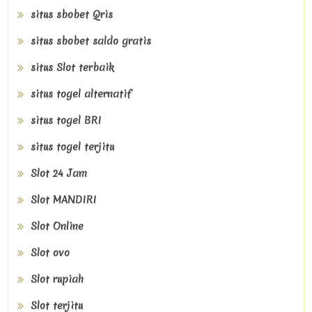
situs sbobet Qris
situs sbobet saldo gratis
situs Slot terbaik
situs togel alternatif
situs togel BRI
situs togel terjitu
Slot 24 Jam
Slot MANDIRI
Slot Online
Slot ovo
Slot rupiah
Slot terjitu