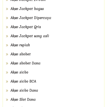
Akun Jackpot bagus
Akun Jackpot Dipercaya
Akun Jackpot Qris
Akun Jackpot uang asli
Akun rupiah
Akun sbobet
Akun sbobet Dana
Akun sicbo
Akun sicbo BCA
Akun sicbo Dana
Akun Slot Dana