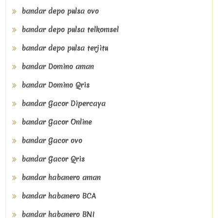
bandar depo pulsa ovo
bandar depo pulsa telkomsel
bandar depo pulsa terjitu
bandar Domino aman
bandar Domino Qris
bandar Gacor Dipercaya
bandar Gacor Online
bandar Gacor ovo
bandar Gacor Qris
bandar habanero aman
bandar habanero BCA
bandar habanero BNI