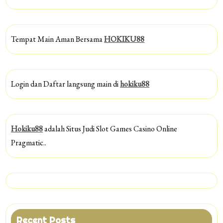
Tempat Main Aman Bersama
HOKIKU88
Login dan Daftar langsung main di
hokiku88
Hokiku88
adalah Situs Judi Slot Games Casino Online
Pragmatic..
Recent Posts