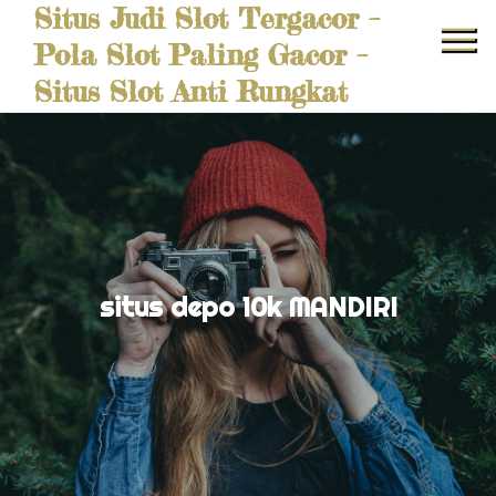
Situs Judi Slot Tergacor –
Skip
to
Pola Slot Paling Gacor –
content
Situs Slot Anti Rungkat
situs depo 10k MANDIRI