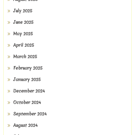
July 2025
June 2025
May 2025
April 2025
March 2025
February 2025
January 2025
December 2024
October 2024
September 2024
August 2024