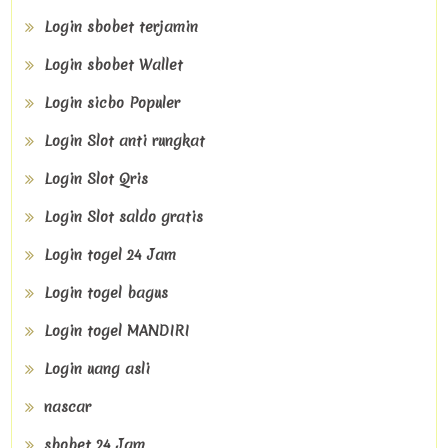
Login sbobet terjamin
Login sbobet Wallet
Login sicbo Populer
Login Slot anti rungkat
Login Slot Qris
Login Slot saldo gratis
Login togel 24 Jam
Login togel bagus
Login togel MANDIRI
Login uang asli
nascar
sbobet 24 Jam