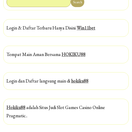
Search
Login & Daftar Terbaru Hanya Disini
Win11bet
Tempat Main Aman Bersama
HOKIKU88
Login dan Daftar langsung main di
hokiku88
Hokiku88
adalah Situs Judi Slot Games Casino Online
Pragmatic..