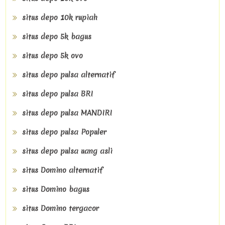
situs depo 10k rupiah
situs depo 5k bagus
situs depo 5k ovo
situs depo pulsa alternatif
situs depo pulsa BRI
situs depo pulsa MANDIRI
situs depo pulsa Populer
situs depo pulsa uang asli
situs Domino alternatif
situs Domino bagus
situs Domino tergacor