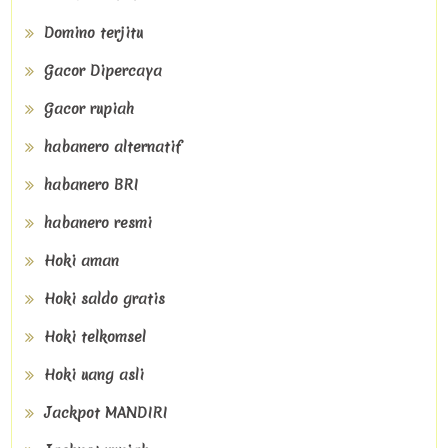
Domino terjitu
Gacor Dipercaya
Gacor rupiah
habanero alternatif
habanero BRI
habanero resmi
Hoki aman
Hoki saldo gratis
Hoki telkomsel
Hoki uang asli
Jackpot MANDIRI