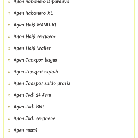
Agen habanero Dipercaya
Agen habanero XL
Agen Hoki MANDIRI
Agen Hoki tergacor
Agen Hoki Wallet
Agen Jackpot bagus
Agen Jackpot rupiah
Agen Jackpot saldo gratis
Agen Judi 24 Jam
Agen Judi BNI
Agen Judi tergacor
Agen resmi