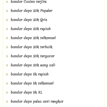
bandar Casino terjitu
bandar depo 10k Populer
bandar depo 10k Qris
bandar depo 10k rupiah
bandar depo 10k telkomsel
bandar depo 10k terbaik
bandar depo 10k tergacor
bandar depo 10k uang asli
bandar depo 5k rupiah
bandar depo 5k telkomsel
bandar depo 5k XL
bandar depo pulsa anti rungkat