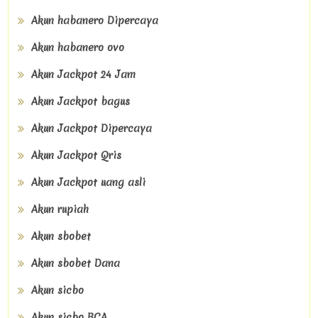
Akun habanero Dipercaya
Akun habanero ovo
Akun Jackpot 24 Jam
Akun Jackpot bagus
Akun Jackpot Dipercaya
Akun Jackpot Qris
Akun Jackpot uang asli
Akun rupiah
Akun sbobet
Akun sbobet Dana
Akun sicbo
Akun sicbo BCA