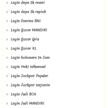
Login depo 5k resmi
Login depo 5k rupiah
Login Domino BNI
Login Gacor MANDIRI
Login Gacor Qris
Login Gacor XL
Login habanero 24 Jam
Login Hoki telkomsel
Login Jackpot Populer
Login Jackpot terjamin
Login Judi BCA
Login Judi MANDIRI