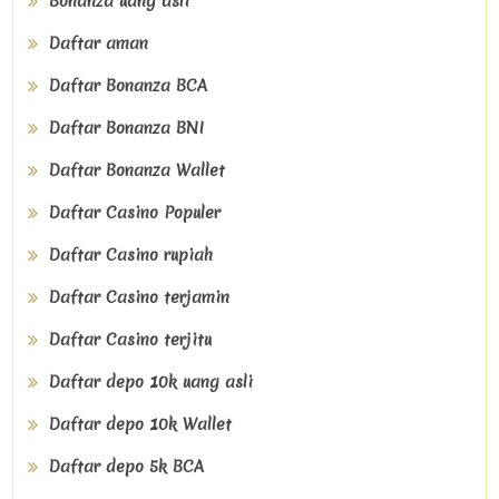
Bonanza uang asli
Daftar aman
Daftar Bonanza BCA
Daftar Bonanza BNI
Daftar Bonanza Wallet
Daftar Casino Populer
Daftar Casino rupiah
Daftar Casino terjamin
Daftar Casino terjitu
Daftar depo 10k uang asli
Daftar depo 10k Wallet
Daftar depo 5k BCA