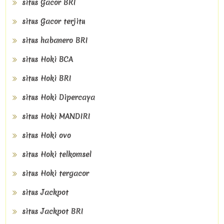
situs Gacor BRI
situs Gacor terjitu
situs habanero BRI
situs Hoki BCA
situs Hoki BRI
situs Hoki Dipercaya
situs Hoki MANDIRI
situs Hoki ovo
situs Hoki telkomsel
situs Hoki tergacor
situs Jackpot
situs Jackpot BRI