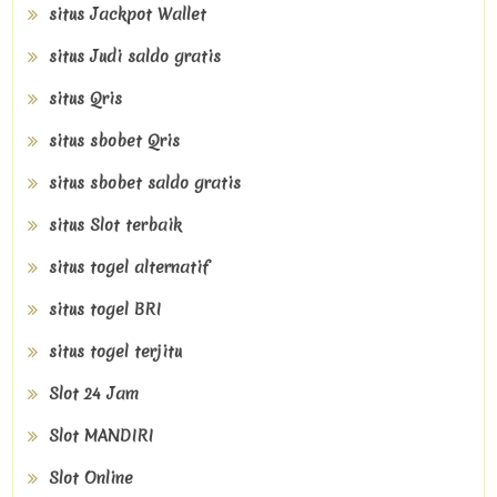
situs Jackpot Wallet
situs Judi saldo gratis
situs Qris
situs sbobet Qris
situs sbobet saldo gratis
situs Slot terbaik
situs togel alternatif
situs togel BRI
situs togel terjitu
Slot 24 Jam
Slot MANDIRI
Slot Online