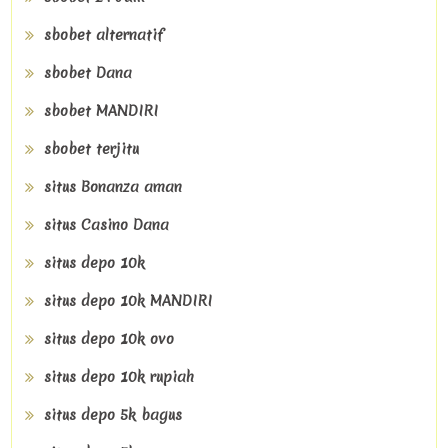
sbobet alternatif
sbobet Dana
sbobet MANDIRI
sbobet terjitu
situs Bonanza aman
situs Casino Dana
situs depo 10k
situs depo 10k MANDIRI
situs depo 10k ovo
situs depo 10k rupiah
situs depo 5k bagus