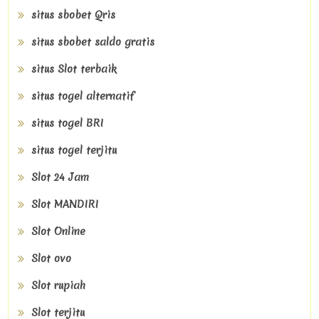
situs sbobet Qris
situs sbobet saldo gratis
situs Slot terbaik
situs togel alternatif
situs togel BRI
situs togel terjitu
Slot 24 Jam
Slot MANDIRI
Slot Online
Slot ovo
Slot rupiah
Slot terjitu