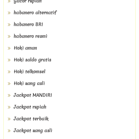
Gacor rupiah
habanero alternatif
habanero BRI
habanero resmi
Hoki aman
Hoki saldo gratis
Hoki telkomsel
Hoki uang asli
Jackpot MANDIRI
Jackpot rupiah
Jackpot terbaik
Jackpot uang asli