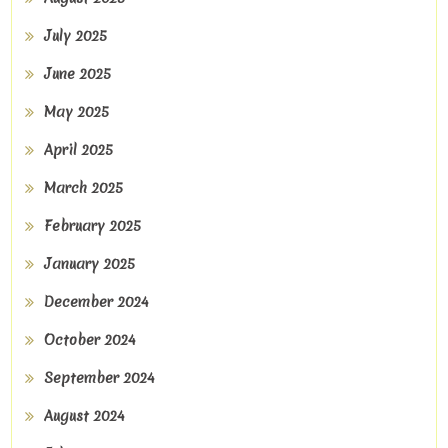
July 2025
June 2025
May 2025
April 2025
March 2025
February 2025
January 2025
December 2024
October 2024
September 2024
August 2024