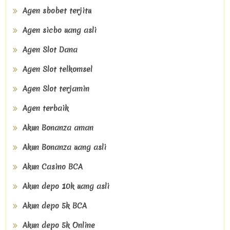
Agen sbobet terjitu
Agen sicbo uang asli
Agen Slot Dana
Agen Slot telkomsel
Agen Slot terjamin
Agen terbaik
Akun Bonanza aman
Akun Bonanza uang asli
Akun Casino BCA
Akun depo 10k uang asli
Akun depo 5k BCA
Akun depo 5k Online