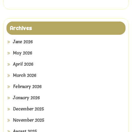
Archives
June 2026
May 2026
April 2026
March 2026
February 2026
January 2026
December 2025
November 2025
August 2025