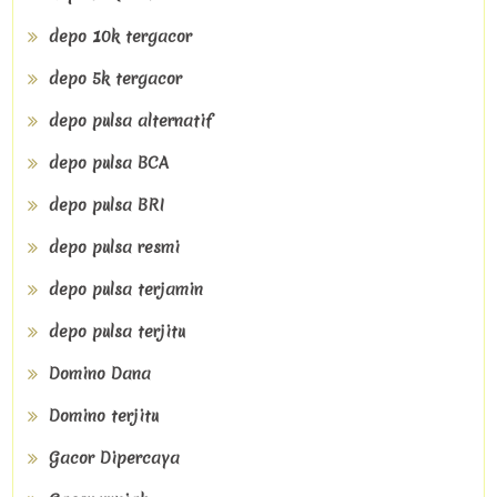
depo 10k tergacor
depo 5k tergacor
depo pulsa alternatif
depo pulsa BCA
depo pulsa BRI
depo pulsa resmi
depo pulsa terjamin
depo pulsa terjitu
Domino Dana
Domino terjitu
Gacor Dipercaya