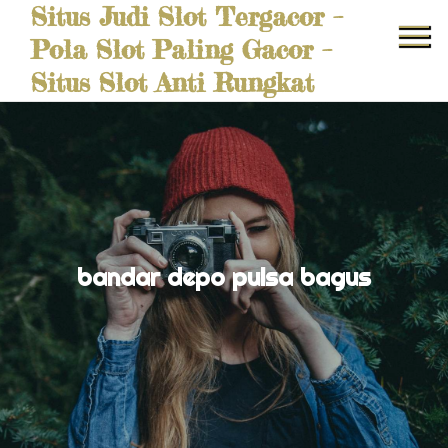
Situs Judi Slot Tergacor –
Skip
to
Pola Slot Paling Gacor –
content
Situs Slot Anti Rungkat
bandar depo pulsa bagus