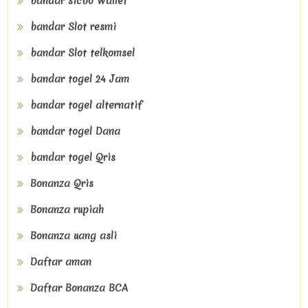
bandar sicbo Wallet
bandar Slot resmi
bandar Slot telkomsel
bandar togel 24 Jam
bandar togel alternatif
bandar togel Dana
bandar togel Qris
Bonanza Qris
Bonanza rupiah
Bonanza uang asli
Daftar aman
Daftar Bonanza BCA