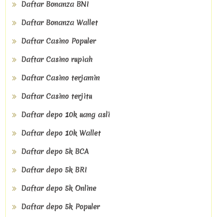
Daftar Bonanza BNI
Daftar Bonanza Wallet
Daftar Casino Populer
Daftar Casino rupiah
Daftar Casino terjamin
Daftar Casino terjitu
Daftar depo 10k uang asli
Daftar depo 10k Wallet
Daftar depo 5k BCA
Daftar depo 5k BRI
Daftar depo 5k Online
Daftar depo 5k Populer