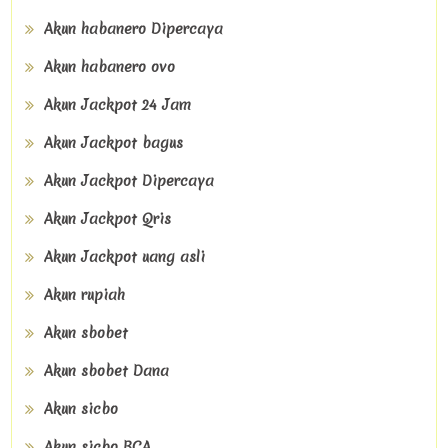
Akun habanero Dipercaya
Akun habanero ovo
Akun Jackpot 24 Jam
Akun Jackpot bagus
Akun Jackpot Dipercaya
Akun Jackpot Qris
Akun Jackpot uang asli
Akun rupiah
Akun sbobet
Akun sbobet Dana
Akun sicbo
Akun sicbo BCA