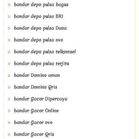
bandar depo pulsa bagus
bandar depo pulsa BRI
bandar depo pulsa Dana
bandar depo pulsa ovo
bandar depo pulsa telkomsel
bandar depo pulsa terjitu
bandar Domino aman
bandar Domino Qris
bandar Gacor Dipercaya
bandar Gacor Online
bandar Gacor ovo
bandar Gacor Qris