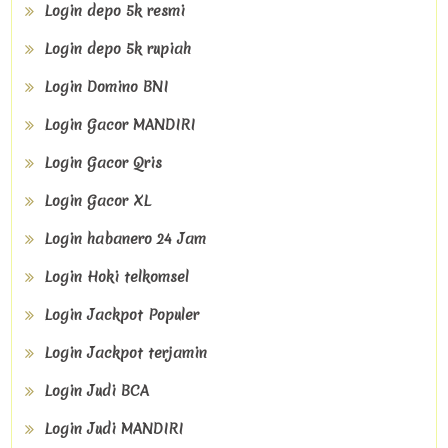
Login depo 5k resmi
Login depo 5k rupiah
Login Domino BNI
Login Gacor MANDIRI
Login Gacor Qris
Login Gacor XL
Login habanero 24 Jam
Login Hoki telkomsel
Login Jackpot Populer
Login Jackpot terjamin
Login Judi BCA
Login Judi MANDIRI