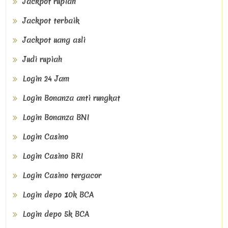
Jackpot rupiah
Jackpot terbaik
Jackpot uang asli
Judi rupiah
Login 24 Jam
Login Bonanza anti rungkat
Login Bonanza BNI
Login Casino
Login Casino BRI
Login Casino tergacor
Login depo 10k BCA
Login depo 5k BCA