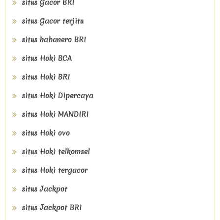
situs Gacor BRI
situs Gacor terjitu
situs habanero BRI
situs Hoki BCA
situs Hoki BRI
situs Hoki Dipercaya
situs Hoki MANDIRI
situs Hoki ovo
situs Hoki telkomsel
situs Hoki tergacor
situs Jackpot
situs Jackpot BRI