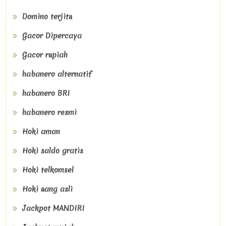
Domino terjitu
Gacor Dipercaya
Gacor rupiah
habanero alternatif
habanero BRI
habanero resmi
Hoki aman
Hoki saldo gratis
Hoki telkomsel
Hoki uang asli
Jackpot MANDIRI