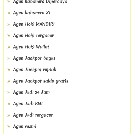
Agen habanero Dipercaya
Agen habanero XL
Agen Hoki MANDIRI
Agen Hoki tergacor
Agen Hoki Wallet
Agen Jackpot bagus
Agen Jackpot rupiah
Agen Jackpot saldo gratis
Agen Judi 24 Jam
Agen Judi BNI
Agen Judi tergacor
Agen resmi