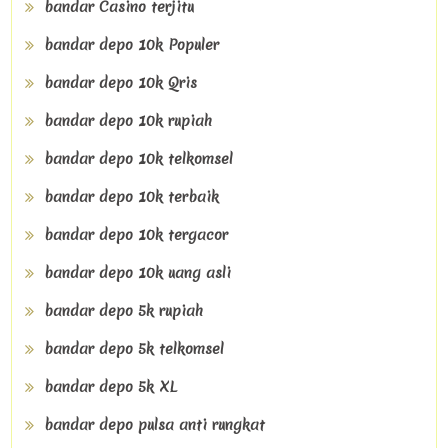
bandar Casino terjitu
bandar depo 10k Populer
bandar depo 10k Qris
bandar depo 10k rupiah
bandar depo 10k telkomsel
bandar depo 10k terbaik
bandar depo 10k tergacor
bandar depo 10k uang asli
bandar depo 5k rupiah
bandar depo 5k telkomsel
bandar depo 5k XL
bandar depo pulsa anti rungkat