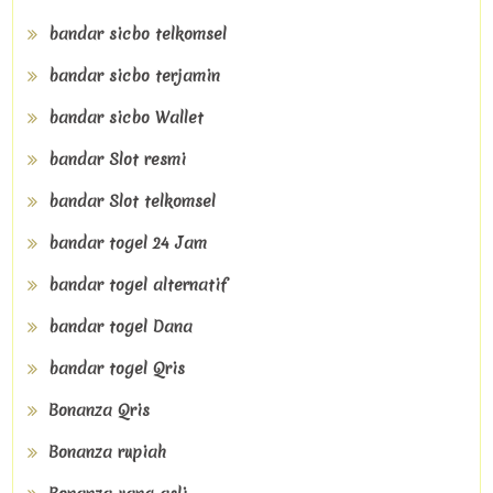
bandar sicbo telkomsel
bandar sicbo terjamin
bandar sicbo Wallet
bandar Slot resmi
bandar Slot telkomsel
bandar togel 24 Jam
bandar togel alternatif
bandar togel Dana
bandar togel Qris
Bonanza Qris
Bonanza rupiah