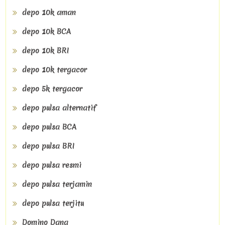
depo 10k aman
depo 10k BCA
depo 10k BRI
depo 10k tergacor
depo 5k tergacor
depo pulsa alternatif
depo pulsa BCA
depo pulsa BRI
depo pulsa resmi
depo pulsa terjamin
depo pulsa terjitu
Domino Dana