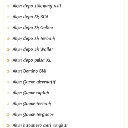
Akun depo 10k uang asli
Akun depo 5k BCA
Akun depo 5k Online
Akun depo 5k terbaik
Akun depo 5k Wallet
Akun depo pulsa XL
Akun Domino BNI
Akun Gacor alternatif
Akun Gacor rupiah
Akun Gacor terbaik
Akun Gacor tergacor
Akun habanero anti rungkat