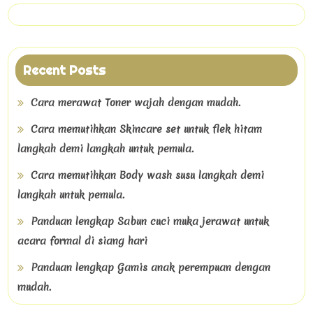
Recent Posts
Cara merawat Toner wajah dengan mudah.
Cara memutihkan Skincare set untuk flek hitam
langkah demi langkah untuk pemula.
Cara memutihkan Body wash susu langkah demi
langkah untuk pemula.
Panduan lengkap Sabun cuci muka jerawat untuk
acara formal di siang hari
Panduan lengkap Gamis anak perempuan dengan
mudah.