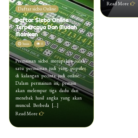
Read More
Daftar sicbo Online
Daftar Sicbo Online
Terpercaya Dan Mudah
Mainkan
3min
0
Permainan sicbo merupakan salah
satu permainan judi yang populer
di kalangan pecinta judi online.
Dalam permainan ini, pemain
akan melempar tiga dadu dan
menebak hasil angka yang akan
muncul. Berbeda […]
Read More