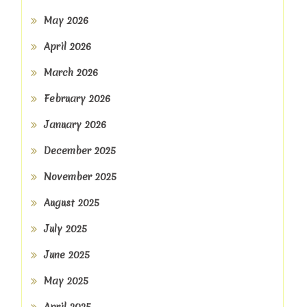
May 2026
April 2026
March 2026
February 2026
January 2026
December 2025
November 2025
August 2025
July 2025
June 2025
May 2025