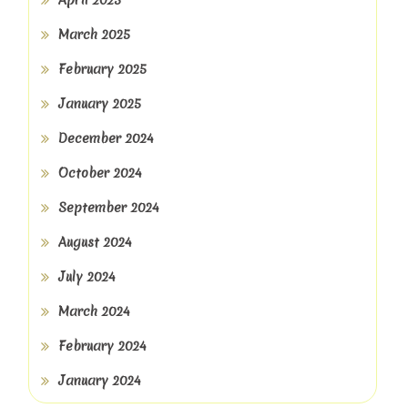
April 2025
March 2025
February 2025
January 2025
December 2024
October 2024
September 2024
August 2024
July 2024
March 2024
February 2024
January 2024