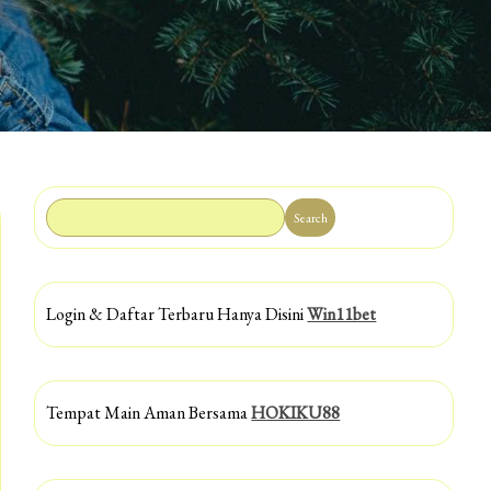
Search
Login & Daftar Terbaru Hanya Disini
Win11bet
Tempat Main Aman Bersama
HOKIKU88