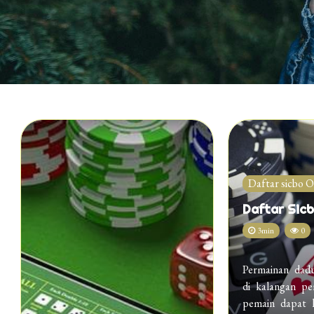
Daftar sicbo O
Daftar Sicb
3min
0
Permainan dadu
di kalangan pe
pemain dapat 