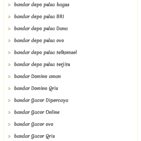
bandar depo pulsa bagus
bandar depo pulsa BRI
bandar depo pulsa Dana
bandar depo pulsa ovo
bandar depo pulsa telkomsel
bandar depo pulsa terjitu
bandar Domino aman
bandar Domino Qris
bandar Gacor Dipercaya
bandar Gacor Online
bandar Gacor ovo
bandar Gacor Qris