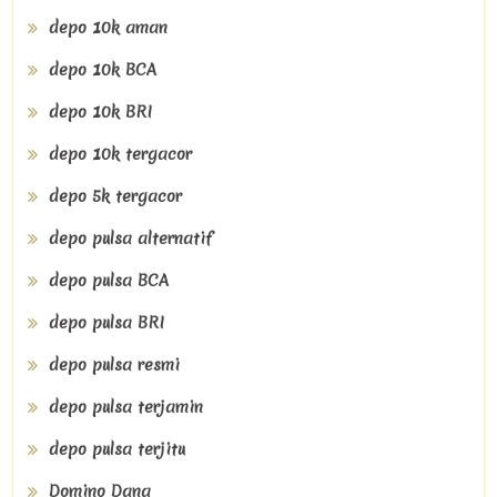
depo 10k aman
depo 10k BCA
depo 10k BRI
depo 10k tergacor
depo 5k tergacor
depo pulsa alternatif
depo pulsa BCA
depo pulsa BRI
depo pulsa resmi
depo pulsa terjamin
depo pulsa terjitu
Domino Dana