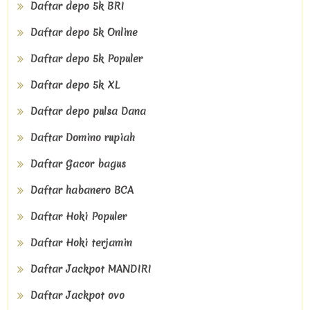
Daftar depo 5k BRI
Daftar depo 5k Online
Daftar depo 5k Populer
Daftar depo 5k XL
Daftar depo pulsa Dana
Daftar Domino rupiah
Daftar Gacor bagus
Daftar habanero BCA
Daftar Hoki Populer
Daftar Hoki terjamin
Daftar Jackpot MANDIRI
Daftar Jackpot ovo