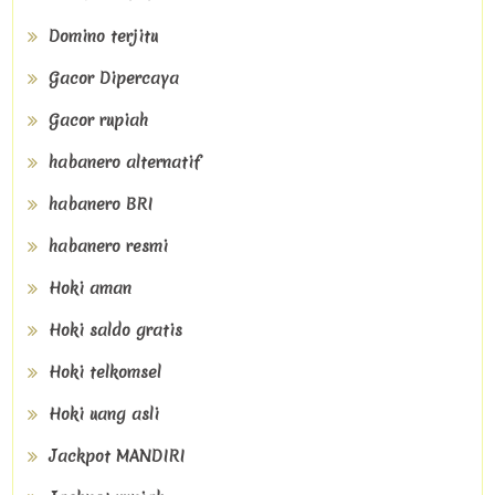
Domino terjitu
Gacor Dipercaya
Gacor rupiah
habanero alternatif
habanero BRI
habanero resmi
Hoki aman
Hoki saldo gratis
Hoki telkomsel
Hoki uang asli
Jackpot MANDIRI