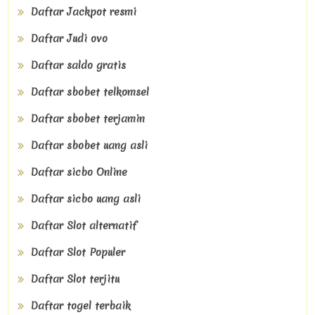
Daftar Jackpot resmi
Daftar Judi ovo
Daftar saldo gratis
Daftar sbobet telkomsel
Daftar sbobet terjamin
Daftar sbobet uang asli
Daftar sicbo Online
Daftar sicbo uang asli
Daftar Slot alternatif
Daftar Slot Populer
Daftar Slot terjitu
Daftar togel terbaik