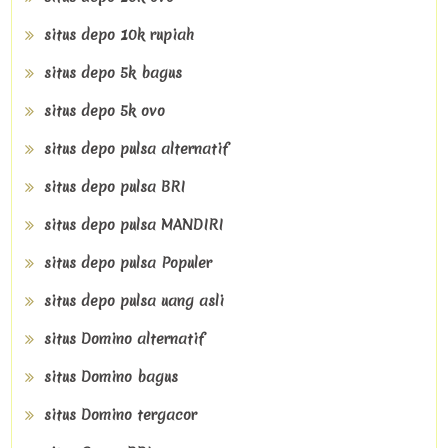
situs depo 10k rupiah
situs depo 5k bagus
situs depo 5k ovo
situs depo pulsa alternatif
situs depo pulsa BRI
situs depo pulsa MANDIRI
situs depo pulsa Populer
situs depo pulsa uang asli
situs Domino alternatif
situs Domino bagus
situs Domino tergacor