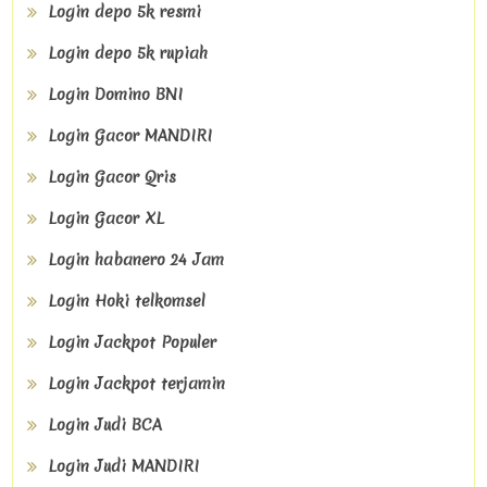
Login depo 5k resmi
Login depo 5k rupiah
Login Domino BNI
Login Gacor MANDIRI
Login Gacor Qris
Login Gacor XL
Login habanero 24 Jam
Login Hoki telkomsel
Login Jackpot Populer
Login Jackpot terjamin
Login Judi BCA
Login Judi MANDIRI