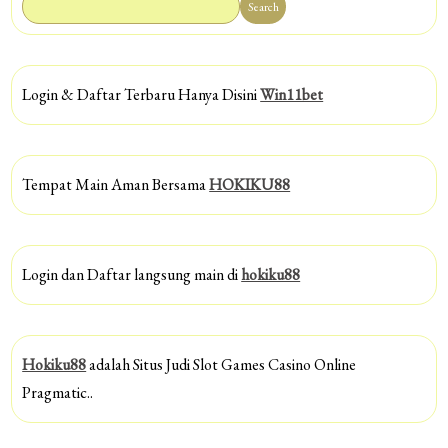
Search
Login & Daftar Terbaru Hanya Disini
Win11bet
Tempat Main Aman Bersama
HOKIKU88
Login dan Daftar langsung main di
hokiku88
Hokiku88
adalah Situs Judi Slot Games Casino Online
Pragmatic..