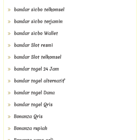
bandar sicbo telkomsel
bandar sicbo terjamin
bandar sicbo Wallet
bandar Slot resmi
bandar Slot telkomsel
bandar togel 24 Jam
bandar togel alternatif
bandar togel Dana
bandar togel Qris
Bonanza Qris
Bonanza rupiah