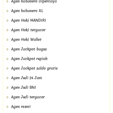
Agen habanero Dipercaya
Agen habanero XL
Agen Hoki MANDIRI
Agen Hoki tergacor
Agen Hoki Wallet
Agen Jackpot bagus
Agen Jackpot rupiah
Agen Jackpot saldo gratis
Agen Judi 24 Jam
Agen Judi BNI
Agen Judi tergacor
Agen resmi