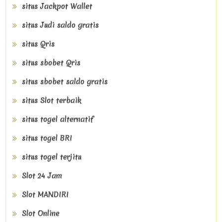
situs Jackpot Wallet
situs Judi saldo gratis
situs Qris
situs sbobet Qris
situs sbobet saldo gratis
situs Slot terbaik
situs togel alternatif
situs togel BRI
situs togel terjitu
Slot 24 Jam
Slot MANDIRI
Slot Online