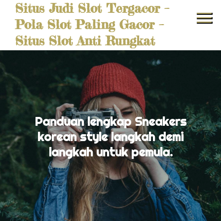
Situs Judi Slot Tergacor –
Skip
to
Pola Slot Paling Gacor –
content
Situs Slot Anti Rungkat
Panduan lengkap Sneakers
korean style langkah demi
langkah untuk pemula.