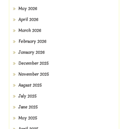
May 2026
April 2026
March 2026
February 2026
January 2026
December 2025
November 2025
August 2025
July 2025
June 2025
May 2025