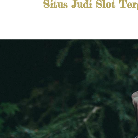
Situs Judi Slot Ter
Skip
to
content