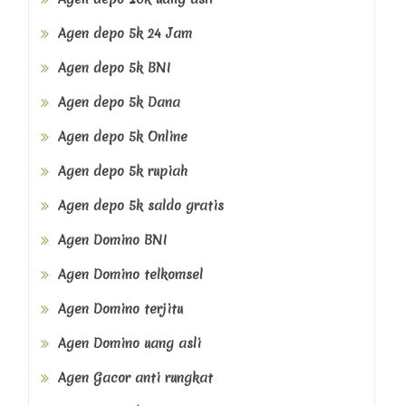
Agen depo 5k 24 Jam
Agen depo 5k BNI
Agen depo 5k Dana
Agen depo 5k Online
Agen depo 5k rupiah
Agen depo 5k saldo gratis
Agen Domino BNI
Agen Domino telkomsel
Agen Domino terjitu
Agen Domino uang asli
Agen Gacor anti rungkat