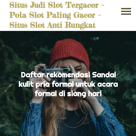
Situs Judi Slot Tergacor –
Skip
to
Pola Slot Paling Gacor –
content
Situs Slot Anti Rungkat
Daftar rekomendasi Sandal
kulit pria formal untuk acara
formal di siang hari