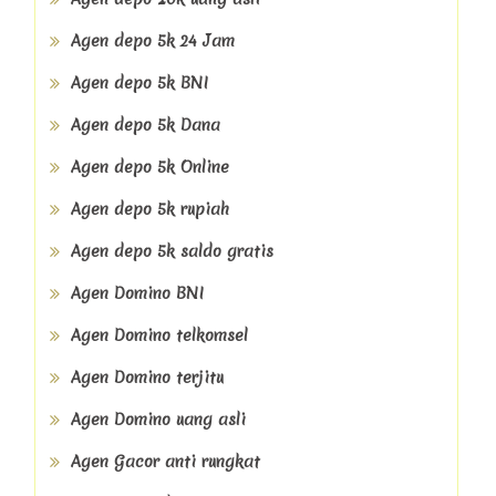
Agen depo 5k 24 Jam
Agen depo 5k BNI
Agen depo 5k Dana
Agen depo 5k Online
Agen depo 5k rupiah
Agen depo 5k saldo gratis
Agen Domino BNI
Agen Domino telkomsel
Agen Domino terjitu
Agen Domino uang asli
Agen Gacor anti rungkat