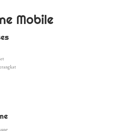
ne Mobile
ses
let
erangkat
me
sung