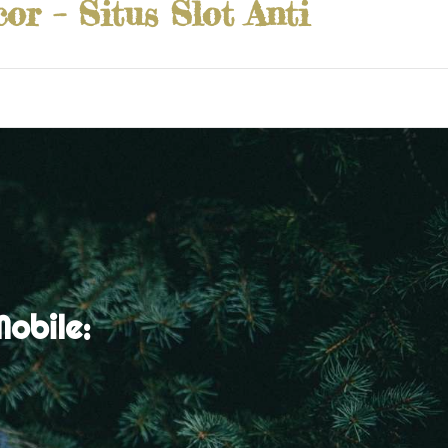
or – Situs Slot Anti
obile: