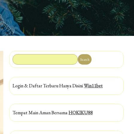
Search
Login & Daftar Terbaru Hanya Disini
Win11bet
Tempat Main Aman Bersama
HOKIKU88