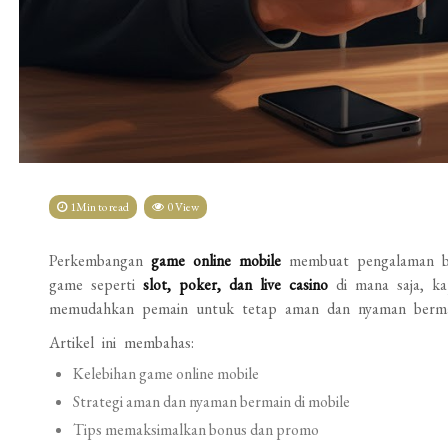
1Min to read
0 View
Perkembangan
game online mobile
membuat pengalaman berm
game seperti
slot, poker, dan live casino
di mana saja, ka
memudahkan pemain untuk tetap aman dan nyaman bermai
Artikel ini membahas:
Kelebihan game online mobile
Strategi aman dan nyaman bermain di mobile
Tips memaksimalkan bonus dan promo