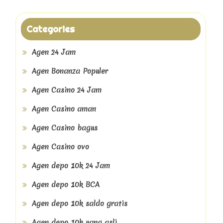
Categories
Agen 24 Jam
Agen Bonanza Populer
Agen Casino 24 Jam
Agen Casino aman
Agen Casino bagus
Agen Casino ovo
Agen depo 10k 24 Jam
Agen depo 10k BCA
Agen depo 10k saldo gratis
Agen depo 10k uang asli