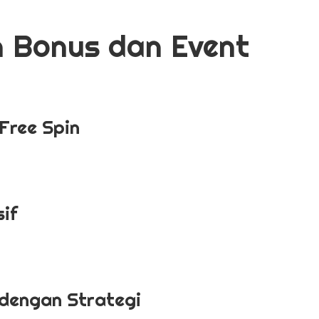
 Bonus dan Event
Free Spin
if
dengan Strategi