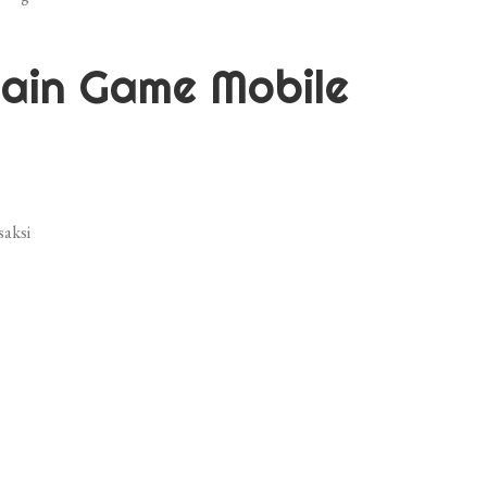
ain Game Mobile
saksi